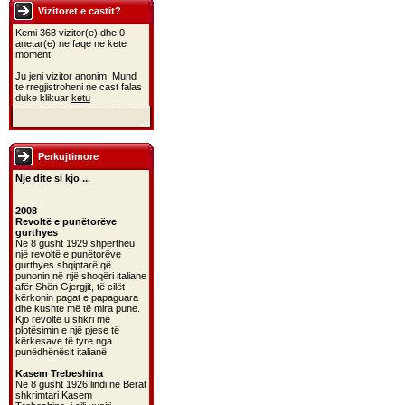
Vizitoret e castit?
Kemi 368 vizitor(e) dhe 0
anetar(e) ne faqe ne kete
moment.
Ju jeni vizitor anonim. Mund
te rregjistroheni ne cast falas
duke klikuar
ketu
Perkujtimore
Nje dite si kjo ...
2008
Revoltë e punëtorëve
gurthyes
Në 8 gusht 1929 shpërtheu
një revoltë e punëtorëve
gurthyes shqiptarë që
punonin në një shoqëri italiane
afër Shën Gjergjit, të cilët
kërkonin pagat e papaguara
dhe kushte më të mira pune.
Kjo revoltë u shkri me
plotësimin e një pjese të
kërkesave të tyre nga
punëdhënësit italianë.
Kasem Trebeshina
Në 8 gusht 1926 lindi në Berat
shkrimtari Kasem