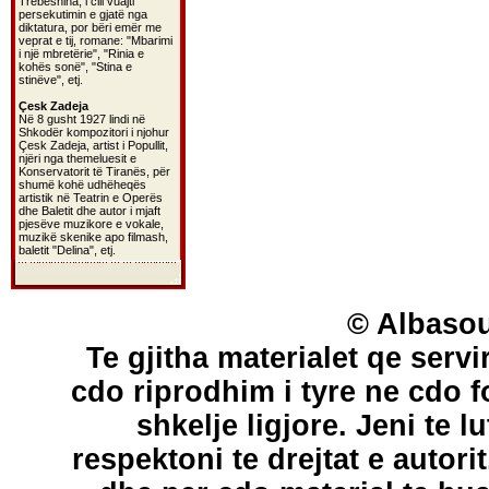
Trebeshina, i cili vuajti
persekutimin e gjatë nga
diktatura, por bëri emër me
veprat e tij, romane: "Mbarimi
i një mbretërie", "Rinia e
kohës sonë", "Stina e
stinëve", etj.
Çesk Zadeja
Në 8 gusht 1927 lindi në
Shkodër kompozitori i njohur
Çesk Zadeja, artist i Popullit,
njëri nga themeluesit e
Konservatorit të Tiranës, për
shumë kohë udhëheqës
artistik në Teatrin e Operës
dhe Baletit dhe autor i mjaft
pjesëve muzikore e vokale,
muzikë skenike apo filmash,
baletit "Delina", etj.
© Albasou
Te gjitha materialet qe servi
cdo riprodhim i tyre ne cdo 
shkelje ligjore. Jeni te l
respektoni te drejtat e autori