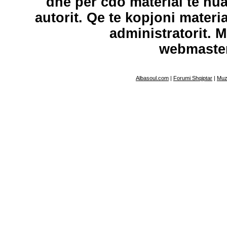
dhe per cdo material te hu
autorit. Qe te kopjoni materi
administratorit. 
webmaste
Albasoul.com
|
Forumi Shqiptar
|
Muz