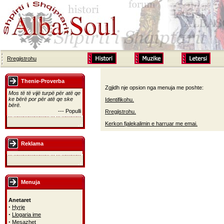
Rregjistrohu
Thenie-Proverba
Zgjidh nje opsion nga menuja me poshte:
Mos të të vijë turpë për atë qe
ke bërë por për atë qe ske
Identifikohu.
bërë.
--- Populli
Rregjistrohu.
Kerkon fjalekalimin e harruar me emai.
Reklama
Menuja
Anetaret
·
Hyrje
·
Llogaria ime
·
Mesazhet