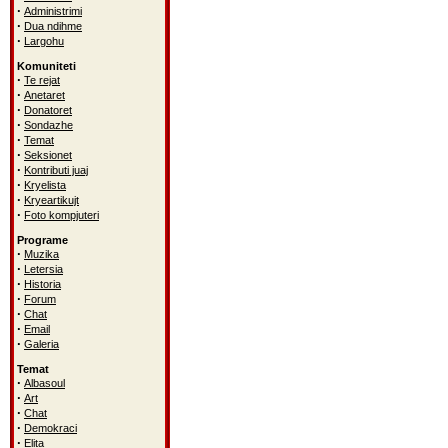
·
Administrimi
·
Dua ndihme
·
Largohu
Komuniteti
·
Te rejat
·
Anetaret
·
Donatoret
·
Sondazhe
·
Temat
·
Seksionet
·
Kontributi juaj
·
Kryelista
·
Kryeartikujt
·
Foto kompjuteri
Programe
·
Muzika
·
Letersia
·
Historia
·
Forum
·
Chat
·
Email
·
Galeria
Temat
·
Albasoul
·
Art
·
Chat
·
Demokraci
·
Elita