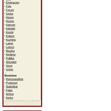
·
Emigracion
·
Feja
·
Forum
·
Gjuha
·
Histori
·
Humor
·
Internet
·
Intimitet
·
Kombi
·
Kulture
·
Kuzhina
·
Lajme
·
Letersi
·
Muzika
·
Njoftime
·
Politike
·
Shendeti
·
Sport
·
Urime
Sherbime
·
Rekomandime
·
Pyetesori
·
Statistikat
·
Fjalor
·
Arkiva
·
Kerko