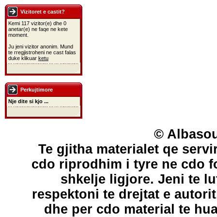
Vizitoret e castit?
Kemi 117 vizitor(e) dhe 0
anetar(e) ne faqe ne kete
moment.
Ju jeni vizitor anonim. Mund
te rregjistroheni ne cast falas
duke klikuar
ketu
Perkujtimore
Nje dite si kjo ...
© Albasou
Te gjitha materialet qe servi
cdo riprodhim i tyre ne cdo 
shkelje ligjore. Jeni te l
respektoni te drejtat e autori
dhe per cdo material te hu