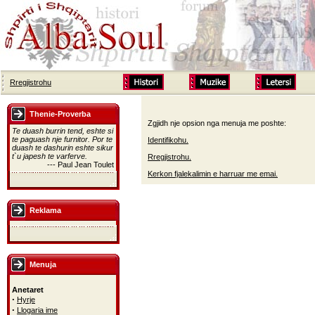
Rregjistrohu
Thenie-Proverba
Zgjidh nje opsion nga menuja me poshte:
Te duash burrin tend, eshte si
te paguash nje furnitor. Por te
Identifikohu.
duash te dashurin eshte sikur
t`u japesh te varferve.
Rregjistrohu.
--- Paul Jean Toulet
Kerkon fjalekalimin e harruar me emai.
Reklama
Menuja
Anetaret
·
Hyrje
·
Llogaria ime