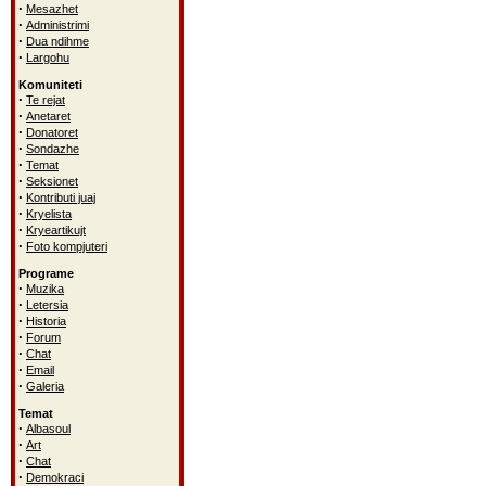
·
Mesazhet
·
Administrimi
·
Dua ndihme
·
Largohu
Komuniteti
·
Te rejat
·
Anetaret
·
Donatoret
·
Sondazhe
·
Temat
·
Seksionet
·
Kontributi juaj
·
Kryelista
·
Kryeartikujt
·
Foto kompjuteri
Programe
·
Muzika
·
Letersia
·
Historia
·
Forum
·
Chat
·
Email
·
Galeria
Temat
·
Albasoul
·
Art
·
Chat
·
Demokraci