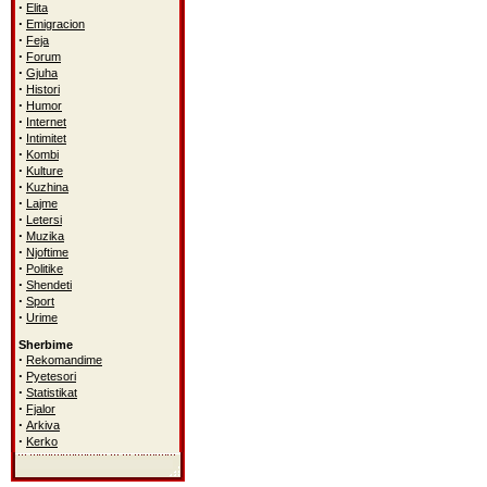
·
Elita
·
Emigracion
·
Feja
·
Forum
·
Gjuha
·
Histori
·
Humor
·
Internet
·
Intimitet
·
Kombi
·
Kulture
·
Kuzhina
·
Lajme
·
Letersi
·
Muzika
·
Njoftime
·
Politike
·
Shendeti
·
Sport
·
Urime
Sherbime
·
Rekomandime
·
Pyetesori
·
Statistikat
·
Fjalor
·
Arkiva
·
Kerko