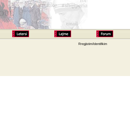
Rregjistim/Identifikim