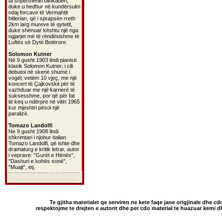
ta shpërthenin bllokadën,
duke u hedhur në kundërsulm
ndaj forcave të Vermahtit
hitlerian, që i sprapsën rreth
2km larg mureve të qytetit,
duke shënuar kështu një nga
ngjarjet më të rëndësishme të
Luftës së Dytë Botërore.
Solomon Kutner
Në 9 gusht 1903 lindi pianisti
klasik Solomon Kutner, i cili
debutoi në skenë shumë i
vogël, vetëm 10 vjeç, me një
koncert të Çajkovskit për të
vazhduar me një karrierë të
suksesshme, por që për fat
të keq u ndërpre në vitin 1965
kur mjeshtri pësoi një
paralizë.
Tomazo Landolfi
Ne 9 gusht 1908 lindi
shkrimtari i njohur italian
Tomazo Landolfi, që ishte dhe
dramaturg e kritik letrar, autor
i veprave: "Gurët e Hënës",
"Dashuri e kohës sonë",
"Muajt", etj.
Te gjitha materialet qe serviren ne kete faqe jane origjinale dhe cd
respektojme te drejten e autorit dhe per cdo material te huazuar kemi 