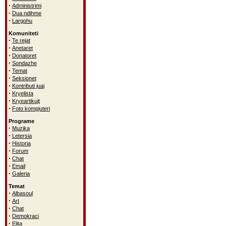
·
Administrimi
·
Dua ndihme
·
Largohu
Komuniteti
·
Te rejat
·
Anetaret
·
Donatoret
·
Sondazhe
·
Temat
·
Seksionet
·
Kontributi juaj
·
Kryelista
·
Kryeartikujt
·
Foto kompjuteri
Programe
·
Muzika
·
Letersia
·
Historia
·
Forum
·
Chat
·
Email
·
Galeria
Temat
·
Albasoul
·
Art
·
Chat
·
Demokraci
·
Elita