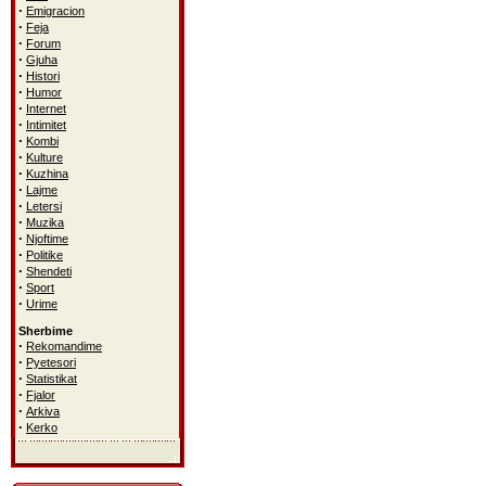
·
Emigracion
·
Feja
·
Forum
·
Gjuha
·
Histori
·
Humor
·
Internet
·
Intimitet
·
Kombi
·
Kulture
·
Kuzhina
·
Lajme
·
Letersi
·
Muzika
·
Njoftime
·
Politike
·
Shendeti
·
Sport
·
Urime
Sherbime
·
Rekomandime
·
Pyetesori
·
Statistikat
·
Fjalor
·
Arkiva
·
Kerko