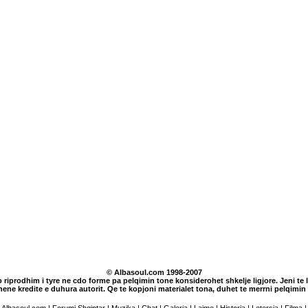
© Albasoul.com 1998-2007
o riprodhim i tyre ne cdo forme pa pelqimin tone konsiderohet shkelje ligjore. Jeni te lu
dhene kredite e duhura autorit. Qe te kopjoni materialet tona, duhet te merrni pelqim