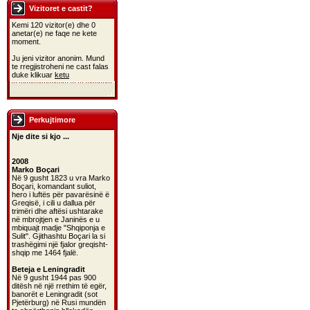
Vizitoret e castit?
Kemi 120 vizitor(e) dhe 0
anetar(e) ne faqe ne kete
moment.
Ju jeni vizitor anonim. Mund
te rregjistroheni ne cast falas
duke klikuar
ketu
Perkujtimore
Nje dite si kjo ...
2008
Marko Boçari
Në 9 gusht 1823 u vra Marko
Boçari, komandant suliot,
hero i luftës për pavarësinë ë
Greqisë, i cili u dallua për
trimëri dhe aftësi ushtarake
në mbrojtjen e Janinës e u
mbiquajt madje "Shqiponja e
Sulit". Gjithashtu Boçari la si
trashëgimi një fjalor greqisht-
shqip me 1464 fjalë.
Beteja e Leningradit
Në 9 gusht 1944 pas 900
ditësh në një rrethim të egër,
banorët e Leningradit (sot
Pjetërburg) në Rusi mundën