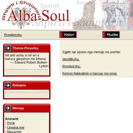
Rregjistrohu
Thenie-Proverba
Zgjidh nje opsion nga menuja me poshte:
Në jetë ashtu si në art e
bukura gjarpëron me kthesa.
Identifikohu.
--- Edward Robert Bulwer-
Lytton
Rregjistrohu.
Kerkon fjalekalimin e harruar me emai.
Reklama
Menuja
Anetaret
·
Hyrje
·
Llogaria ime
·
Mesazhet