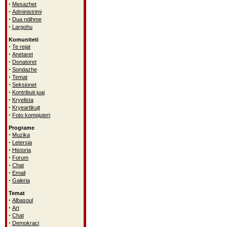
·
Mesazhet
·
Administrimi
·
Dua ndihme
·
Largohu
Komuniteti
·
Te rejat
·
Anetaret
·
Donatoret
·
Sondazhe
·
Temat
·
Seksionet
·
Kontributi juaj
·
Kryelista
·
Kryeartikujt
·
Foto kompjuteri
Programe
·
Muzika
·
Letersia
·
Historia
·
Forum
·
Chat
·
Email
·
Galeria
Temat
·
Albasoul
·
Art
·
Chat
·
Demokraci