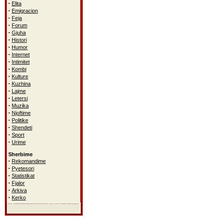
·
Elita
·
Emigracion
·
Feja
·
Forum
·
Gjuha
·
Histori
·
Humor
·
Internet
·
Intimitet
·
Kombi
·
Kulture
·
Kuzhina
·
Lajme
·
Letersi
·
Muzika
·
Njoftime
·
Politike
·
Shendeti
·
Sport
·
Urime
Sherbime
·
Rekomandime
·
Pyetesori
·
Statistikat
·
Fjalor
·
Arkiva
·
Kerko