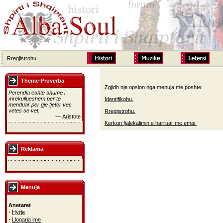
Rregjistrohu
Thenie-Proverba
Zgjidh nje opsion nga menuja me poshte:
Perendia eshte shume i
mrekullueshem per te
Identifikohu.
menduar per gje tjeter vec
vetes se vet.
Rregjistrohu.
--- Aristote
Kerkon fjalekalimin e harruar me emai.
Reklama
Menuja
Anetaret
·
Hyrje
·
Llogaria ime