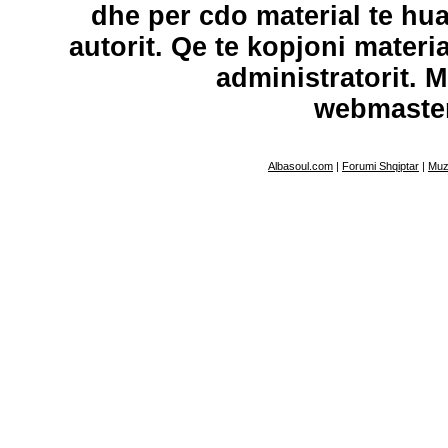
dhe per cdo material te hu
autorit. Qe te kopjoni materi
administratorit. 
webmaste
Albasoul.com
|
Forumi Shqiptar
|
Muz