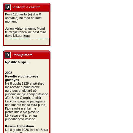
Vizitoret e castit?
Kemi 125 vizitor(e) dhe 0
anetar(e) ne faqe ne kete
moment.
Ju jeni vizitor anonim. Mund
te rregjistroheni ne cast falas
duke klikuar
ketu
Perkujtimore
Nje dite si kjo ...
2008
Revoltë e punëtorëve
gurthyes
Në 8 gusht 1929 shpërtheu
një revoltë e punëtorëve
gurthyes shqiptarë që
punonin në një shoqëri italiane
afër Shën Gjergjit, të cilët
kërkonin pagat e papaguara
dhe kushte më të mira pune.
Kjo revoltë u shkri me
plotësimin e një pjese të
kërkesave të tyre nga
punëdhënësit italianë.
Kasem Trebeshina
Në 8 gusht 1926 lindi në Berat