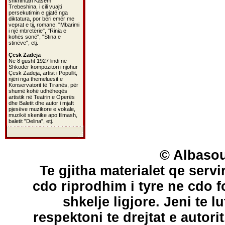
shkrimtari Kasem
Trebeshina, i cili vuajti
persekutimin e gjatë nga
diktatura, por bëri emër me
veprat e tij, romane: "Mbarimi
i një mbretërie", "Rinia e
kohës sonë", "Stina e
stinëve", etj.
Çesk Zadeja
Në 8 gusht 1927 lindi në
Shkodër kompozitori i njohur
Çesk Zadeja, artist i Popullit,
njëri nga themeluesit e
Konservatorit të Tiranës, për
shumë kohë udhëheqës
artistik në Teatrin e Operës
dhe Baletit dhe autor i mjaft
pjesëve muzikore e vokale,
muzikë skenike apo filmash,
baletit "Delina", etj.
© Albasou
Te gjitha materialet qe servi
cdo riprodhim i tyre ne cdo 
shkelje ligjore. Jeni te l
respektoni te drejtat e autori