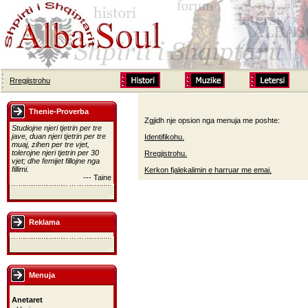
Rregjistrohu
Thenie-Proverba
Zgjidh nje opsion nga menuja me poshte:
Studiojne njeri tjetrin per tre
jave, duan njeri tjetrin per tre
Identifikohu.
muaj, zihen per tre vjet,
tolerojne njeri tjetrin per 30
Rregjistrohu.
vjet; dhe femijet fillojne nga
fillimi.
Kerkon fjalekalimin e harruar me emai.
--- Taine
Reklama
Menuja
Anetaret