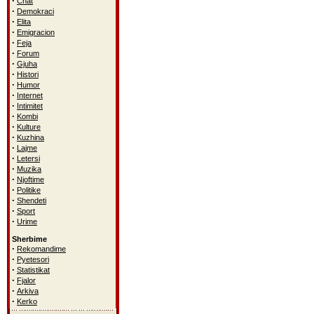
·
Chat
·
Demokraci
·
Elita
·
Emigracion
·
Feja
·
Forum
·
Gjuha
·
Histori
·
Humor
·
Internet
·
Intimitet
·
Kombi
·
Kulture
·
Kuzhina
·
Lajme
·
Letersi
·
Muzika
·
Njoftime
·
Politike
·
Shendeti
·
Sport
·
Urime
Sherbime
·
Rekomandime
·
Pyetesori
·
Statistikat
·
Fjalor
·
Arkiva
·
Kerko