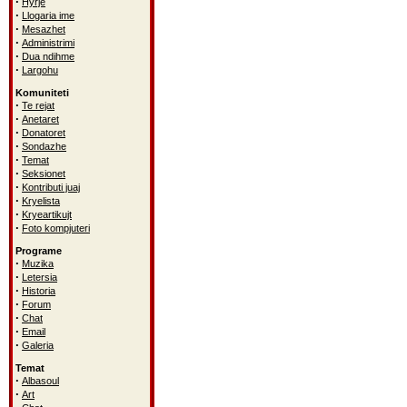
·
Hyrje
·
Llogaria ime
·
Mesazhet
·
Administrimi
·
Dua ndihme
·
Largohu
Komuniteti
·
Te rejat
·
Anetaret
·
Donatoret
·
Sondazhe
·
Temat
·
Seksionet
·
Kontributi juaj
·
Kryelista
·
Kryeartikujt
·
Foto kompjuteri
Programe
·
Muzika
·
Letersia
·
Historia
·
Forum
·
Chat
·
Email
·
Galeria
Temat
·
Albasoul
·
Art