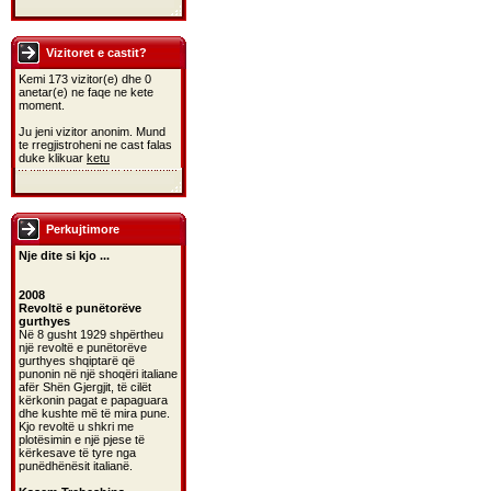
Vizitoret e castit?
Kemi 173 vizitor(e) dhe 0
anetar(e) ne faqe ne kete
moment.
Ju jeni vizitor anonim. Mund
te rregjistroheni ne cast falas
duke klikuar
ketu
Perkujtimore
Nje dite si kjo ...
2008
Revoltë e punëtorëve
gurthyes
Në 8 gusht 1929 shpërtheu
një revoltë e punëtorëve
gurthyes shqiptarë që
punonin në një shoqëri italiane
afër Shën Gjergjit, të cilët
kërkonin pagat e papaguara
dhe kushte më të mira pune.
Kjo revoltë u shkri me
plotësimin e një pjese të
kërkesave të tyre nga
punëdhënësit italianë.