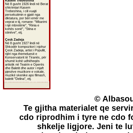
Kasem Trebeshina
Në 8 gusht 1926 lindi në Berat
shkrimtari Kasem
Trebeshina, i cili vuajti
persekutimin e gjatë nga
diktatura, por bëri emër me
veprat e tij, romane: "Mbarimi
i një mbretërie", "Rinia e
kohës sonë", "Stina e
stinëve", etj.
Çesk Zadeja
Në 8 gusht 1927 lindi në
Shkodër kompozitori i njohur
Çesk Zadeja, artist i Popullit,
njëri nga themeluesit e
Konservatorit të Tiranës, për
shumë kohë udhëheqës
artistik në Teatrin e Operës
dhe Baletit dhe autor i mjaft
pjesëve muzikore e vokale,
muzikë skenike apo filmash,
baletit "Delina", etj.
© Albasou
Te gjitha materialet qe servi
cdo riprodhim i tyre ne cdo 
shkelje ligjore. Jeni te l