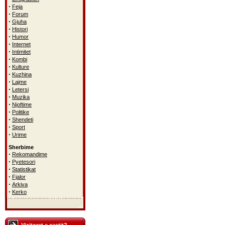
·
Feja
·
Forum
·
Gjuha
·
Histori
·
Humor
·
Internet
·
Intimitet
·
Kombi
·
Kulture
·
Kuzhina
·
Lajme
·
Letersi
·
Muzika
·
Njoftime
·
Politike
·
Shendeti
·
Sport
·
Urime
Sherbime
·
Rekomandime
·
Pyetesori
·
Statistikat
·
Fjalor
·
Arkiva
·
Kerko