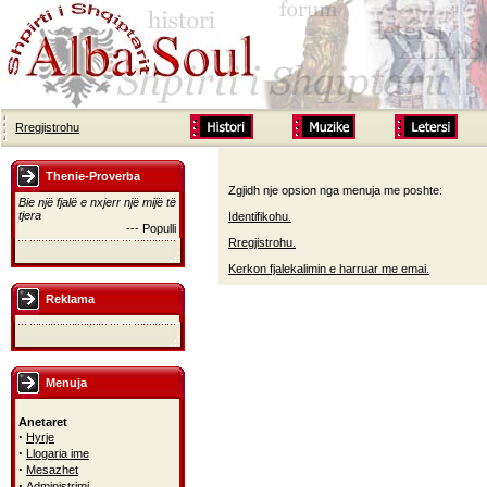
Rregjistrohu
Thenie-Proverba
Zgjidh nje opsion nga menuja me poshte:
Bie një fjalë e nxjerr një mijë të
tjera
Identifikohu.
--- Populli
Rregjistrohu.
Kerkon fjalekalimin e harruar me emai.
Reklama
Menuja
Anetaret
·
Hyrje
·
Llogaria ime
·
Mesazhet
·
Administrimi