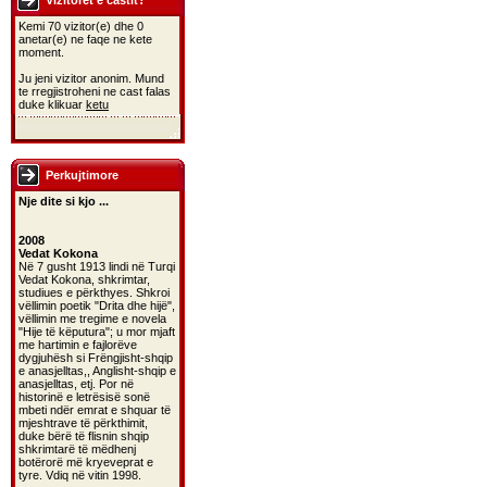
Vizitoret e castit?
Kemi 70 vizitor(e) dhe 0
anetar(e) ne faqe ne kete
moment.
Ju jeni vizitor anonim. Mund
te rregjistroheni ne cast falas
duke klikuar
ketu
Perkujtimore
Nje dite si kjo ...
2008
Vedat Kokona
Në 7 gusht 1913 lindi në Turqi
Vedat Kokona, shkrimtar,
studiues e përkthyes. Shkroi
vëllimin poetik "Drita dhe hijë",
vëllimin me tregime e novela
"Hije të këputura"; u mor mjaft
me hartimin e fajlorëve
dygjuhësh si Frëngjisht-shqip
e anasjelltas,, Anglisht-shqip e
anasjelltas, etj. Por në
historinë e letrësisë sonë
mbeti ndër emrat e shquar të
mjeshtrave të përkthimit,
duke bërë të flisnin shqip
shkrimtarë të mëdhenj
botërorë më kryeveprat e
tyre. Vdiq në vitin 1998.