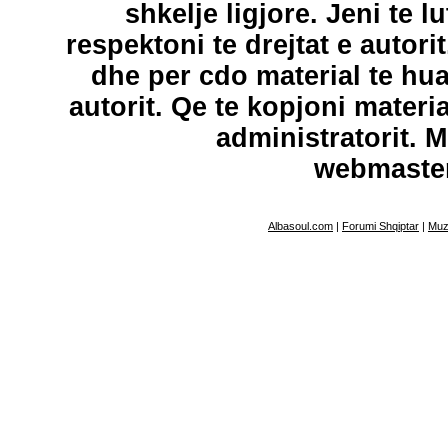
shkelje ligjore. Jeni te l
respektoni te drejtat e autori
dhe per cdo material te hu
autorit. Qe te kopjoni materi
administratorit. 
webmaste
Albasoul.com
|
Forumi Shqiptar
|
Muz