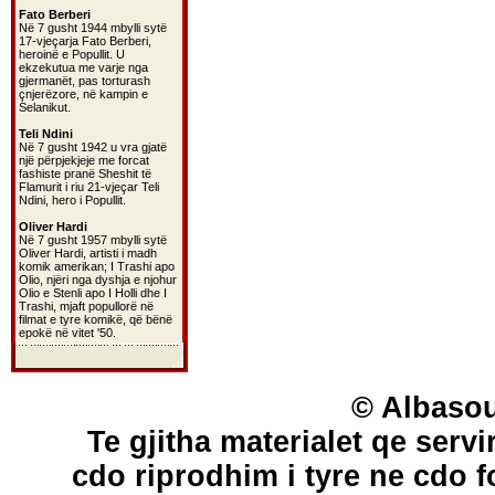
Fato Berberi
Në 7 gusht 1944 mbylli sytë
17-vjeçarja Fato Berberi,
heroinë e Popullit. U
ekzekutua me varje nga
gjermanët, pas torturash
çnjerëzore, në kampin e
Selanikut.
Teli Ndini
Në 7 gusht 1942 u vra gjatë
një përpjekjeje me forcat
fashiste pranë Sheshit të
Flamurit i riu 21-vjeçar Teli
Ndini, hero i Popullit.
Oliver Hardi
Në 7 gusht 1957 mbylli sytë
Oliver Hardi, artisti i madh
komik amerikan; I Trashi apo
Olio, njëri nga dyshja e njohur
Olio e Stenli apo I Holli dhe I
Trashi, mjaft popullorë në
filmat e tyre komikë, që bënë
epokë në vitet '50.
© Albasou
Te gjitha materialet qe servi
cdo riprodhim i tyre ne cdo 