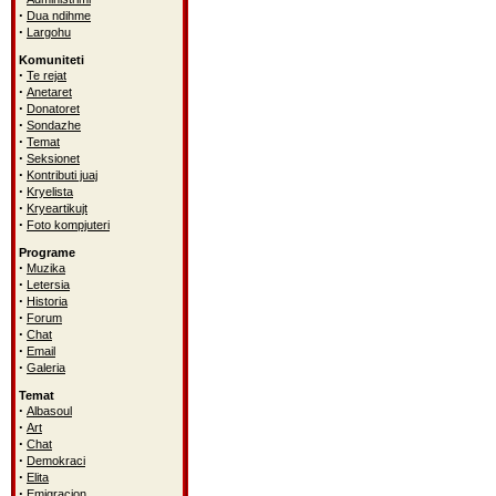
·
Dua ndihme
·
Largohu
Komuniteti
·
Te rejat
·
Anetaret
·
Donatoret
·
Sondazhe
·
Temat
·
Seksionet
·
Kontributi juaj
·
Kryelista
·
Kryeartikujt
·
Foto kompjuteri
Programe
·
Muzika
·
Letersia
·
Historia
·
Forum
·
Chat
·
Email
·
Galeria
Temat
·
Albasoul
·
Art
·
Chat
·
Demokraci
·
Elita
·
Emigracion