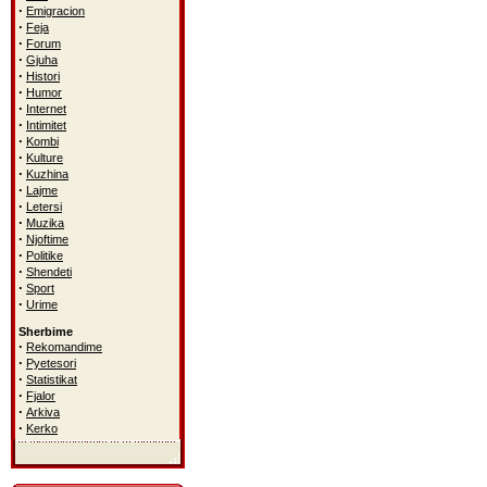
·
Emigracion
·
Feja
·
Forum
·
Gjuha
·
Histori
·
Humor
·
Internet
·
Intimitet
·
Kombi
·
Kulture
·
Kuzhina
·
Lajme
·
Letersi
·
Muzika
·
Njoftime
·
Politike
·
Shendeti
·
Sport
·
Urime
Sherbime
·
Rekomandime
·
Pyetesori
·
Statistikat
·
Fjalor
·
Arkiva
·
Kerko