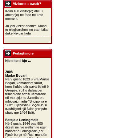
Vizitoret e castit?
Kemi 160 vizitor(e) dhe 0
anetar(e) ne faqe ne kete
moment.
Ju jeni vizitor anonim. Mund
te rregjistroheni ne cast falas
duke klikuar
ketu
Perkujtimore
Nje dite si kjo ...
2008
Marko Boçari
Në 9 gusht 1823 u vra Marko
Boçari, komandant suliot,
hero i luftës për pavarësinë ë
Greqisë, i cili u dallua për
trimëri dhe aftësi ushtarake
në mbrojtjen e Janinës e u
mbiquajt madje "Shqiponja e
Sulit". Gjithashtu Boçari la si
trashëgimi një fjalor greqisht-
shqip me 1464 fjalë.
Beteja e Leningradit
Në 9 gusht 1944 pas 900
ditësh në një rrethim të egër,
banorët e Leningradit (sot
Pjetërburg) në Rusi mundën