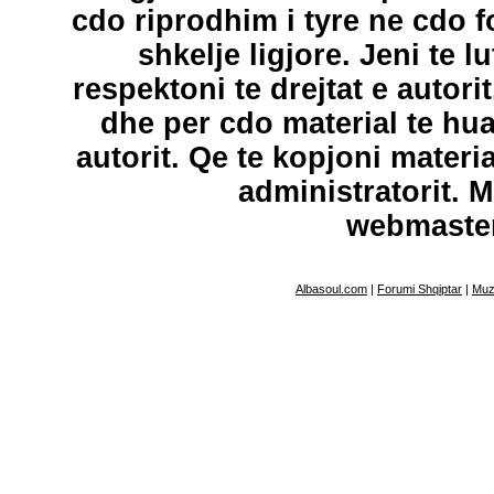
cdo riprodhim i tyre ne cdo 
shkelje ligjore. Jeni te l
respektoni te drejtat e autori
dhe per cdo material te hu
autorit. Qe te kopjoni materi
administratorit. 
webmaste
Albasoul.com
|
Forumi Shqiptar
|
Muz