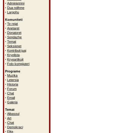
·
Administrimi
·
Dua ndihme
·
Largohu
Komuniteti
·
Te rejat
·
Anetaret
·
Donatoret
·
Sondazhe
·
Temat
·
Seksionet
·
Kontributi juaj
·
Kryelista
·
Kryeartikujt
·
Foto kompjuteri
Programe
·
Muzika
·
Letersia
·
Historia
·
Forum
·
Chat
·
Email
·
Galeria
Temat
·
Albasoul
·
Art
·
Chat
·
Demokraci
·
Elita