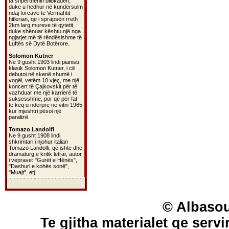
ta shpërthenin bllokadën,
duke u hedhur në kundërsulm
ndaj forcave të Vermahtit
hitlerian, që i sprapsën rreth
2km larg mureve të qytetit,
duke shënuar kështu një nga
ngjarjet më të rëndësishme të
Luftës së Dytë Botërore.
Solomon Kutner
Në 9 gusht 1903 lindi pianisti
klasik Solomon Kutner, i cili
debutoi në skenë shumë i
vogël, vetëm 10 vjeç, me një
koncert të Çajkovskit për të
vazhduar me një karrierë të
suksesshme, por që për fat
të keq u ndërpre në vitin 1965
kur mjeshtri pësoi një
paralizë.
Tomazo Landolfi
Ne 9 gusht 1908 lindi
shkrimtari i njohur italian
Tomazo Landolfi, që ishte dhe
dramaturg e kritik letrar, autor
i veprave: "Gurët e Hënës",
"Dashuri e kohës sonë",
"Muajt", etj.
© Albasou
Te gjitha materialet qe servi