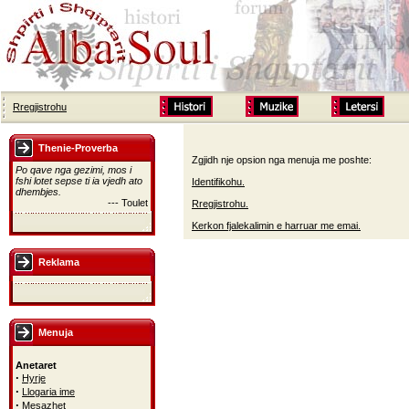
Rregjistrohu
Thenie-Proverba
Zgjidh nje opsion nga menuja me poshte:
Po qave nga gezimi, mos i
fshi lotet sepse ti ia vjedh ato
Identifikohu.
dhembjes.
--- Toulet
Rregjistrohu.
Kerkon fjalekalimin e harruar me emai.
Reklama
Menuja
Anetaret
·
Hyrje
·
Llogaria ime
·
Mesazhet