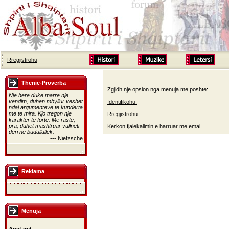
Rregjistrohu
Thenie-Proverba
Zgjidh nje opsion nga menuja me poshte:
Nje here duke marre nje
vendim, duhen mbyllur veshet
Identifikohu.
ndaj argumenteve te kunderta
me te mira. Kjo tregon nje
Rregjistrohu.
karakter te forte. Me raste,
pra, duhet mashtruar vullneti
Kerkon fjalekalimin e harruar me emai.
deri ne budallallek.
--- Nietzsche
Reklama
Menuja