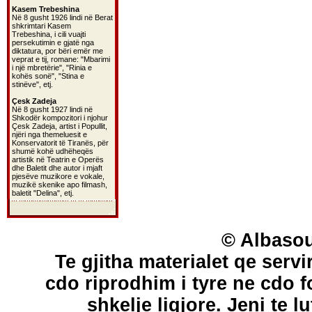
Kasem Trebeshina
Në 8 gusht 1926 lindi në Berat
shkrimtari Kasem
Trebeshina, i cili vuajti
persekutimin e gjatë nga
diktatura, por bëri emër me
veprat e tij, romane: "Mbarimi
i një mbretërie", "Rinia e
kohës sonë", "Stina e
stinëve", etj.
Çesk Zadeja
Në 8 gusht 1927 lindi në
Shkodër kompozitori i njohur
Çesk Zadeja, artist i Popullit,
njëri nga themeluesit e
Konservatorit të Tiranës, për
shumë kohë udhëheqës
artistik në Teatrin e Operës
dhe Baletit dhe autor i mjaft
pjesëve muzikore e vokale,
muzikë skenike apo filmash,
baletit "Delina", etj.
© Albasou
Te gjitha materialet qe servi
cdo riprodhim i tyre ne cdo 
shkelje ligjore. Jeni te l