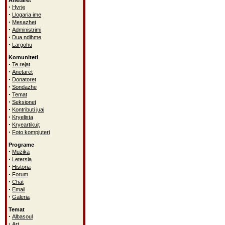
Anetaret
·
Hyrje
·
Llogaria ime
·
Mesazhet
·
Administrimi
·
Dua ndihme
·
Largohu
Komuniteti
·
Te rejat
·
Anetaret
·
Donatoret
·
Sondazhe
·
Temat
·
Seksionet
·
Kontributi juaj
·
Kryelista
·
Kryeartikujt
·
Foto kompjuteri
Programe
·
Muzika
·
Letersia
·
Historia
·
Forum
·
Chat
·
Email
·
Galeria
Temat
·
Albasoul
·
Art