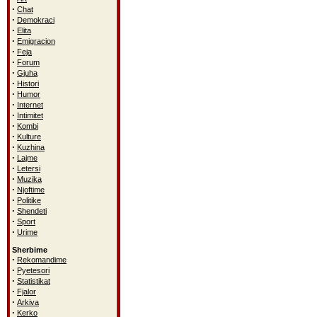
·
Chat
·
Demokraci
·
Elita
·
Emigracion
·
Feja
·
Forum
·
Gjuha
·
Histori
·
Humor
·
Internet
·
Intimitet
·
Kombi
·
Kulture
·
Kuzhina
·
Lajme
·
Letersi
·
Muzika
·
Njoftime
·
Politike
·
Shendeti
·
Sport
·
Urime
Sherbime
·
Rekomandime
·
Pyetesori
·
Statistikat
·
Fjalor
·
Arkiva
·
Kerko