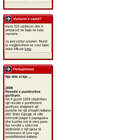
Vizitoret e castit?
Kemi 315 vizitor(e) dhe 0
anetar(e) ne faqe ne kete
moment.
Ju jeni vizitor anonim. Mund
te rregjistroheni ne cast falas
duke klikuar
ketu
Perkujtimore
Nje dite si kjo ...
2008
Revoltë e punëtorëve
gurthyes
Në 8 gusht 1929 shpërtheu
një revoltë e punëtorëve
gurthyes shqiptarë që
punonin në një shoqëri italiane
afër Shën Gjergjit, të cilët
kërkonin pagat e papaguara
dhe kushte më të mira pune.
Kjo revoltë u shkri me
plotësimin e një pjese të
kërkesave të tyre nga
punëdhënësit italianë.