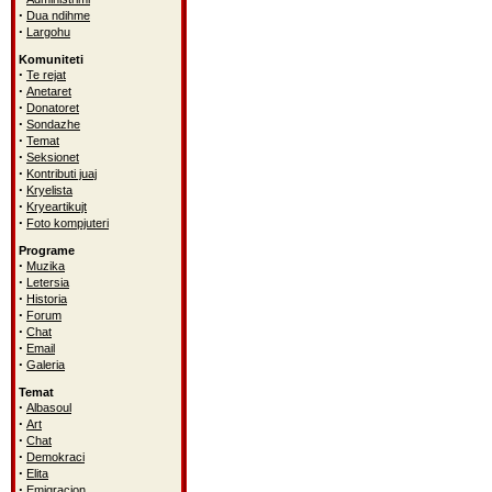
·
Dua ndihme
·
Largohu
Komuniteti
·
Te rejat
·
Anetaret
·
Donatoret
·
Sondazhe
·
Temat
·
Seksionet
·
Kontributi juaj
·
Kryelista
·
Kryeartikujt
·
Foto kompjuteri
Programe
·
Muzika
·
Letersia
·
Historia
·
Forum
·
Chat
·
Email
·
Galeria
Temat
·
Albasoul
·
Art
·
Chat
·
Demokraci
·
Elita
·
Emigracion