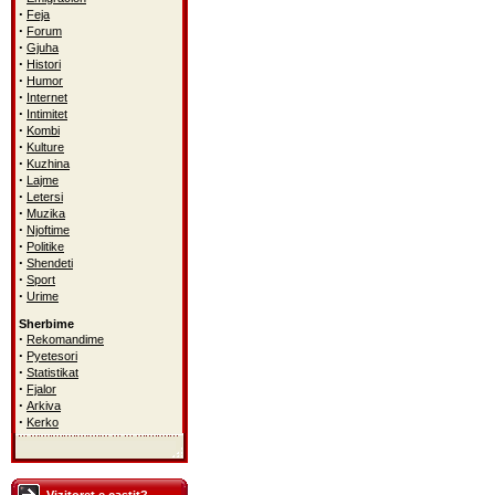
·
Feja
·
Forum
·
Gjuha
·
Histori
·
Humor
·
Internet
·
Intimitet
·
Kombi
·
Kulture
·
Kuzhina
·
Lajme
·
Letersi
·
Muzika
·
Njoftime
·
Politike
·
Shendeti
·
Sport
·
Urime
Sherbime
·
Rekomandime
·
Pyetesori
·
Statistikat
·
Fjalor
·
Arkiva
·
Kerko