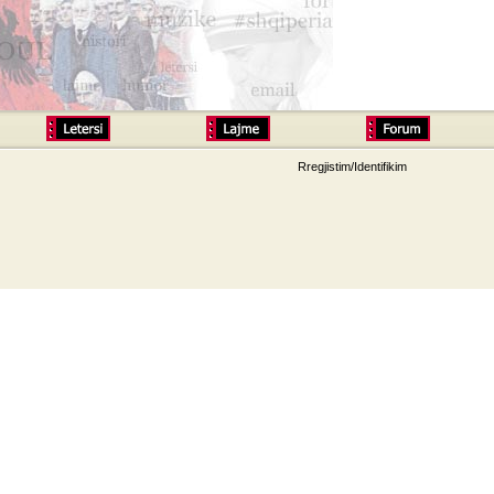
Rregjistim/Identifikim