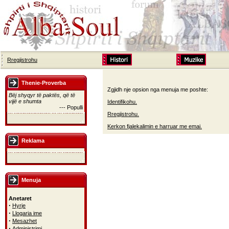
Rregjistrohu
Thenie-Proverba
Zgjidh nje opsion nga menuja me poshte:
Bëj shyqyr të paktës, që të
vijë e shumta
Identifikohu.
--- Populli
Rregjistrohu.
Kerkon fjalekalimin e harruar me emai.
Reklama
Menuja
Anetaret
·
Hyrje
·
Llogaria ime
·
Mesazhet
·
Administrimi