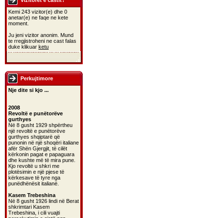
Vizitoret e castit?
Kemi 243 vizitor(e) dhe 0
anetar(e) ne faqe ne kete
moment.
Ju jeni vizitor anonim. Mund
te rregjistroheni ne cast falas
duke klikuar
ketu
Perkujtimore
Nje dite si kjo ...
2008
Revoltë e punëtorëve
gurthyes
Në 8 gusht 1929 shpërtheu
një revoltë e punëtorëve
gurthyes shqiptarë që
punonin në një shoqëri italiane
afër Shën Gjergjit, të cilët
kërkonin pagat e papaguara
dhe kushte më të mira pune.
Kjo revoltë u shkri me
plotësimin e një pjese të
kërkesave të tyre nga
punëdhënësit italianë.
Kasem Trebeshina
Në 8 gusht 1926 lindi në Berat
shkrimtari Kasem
Trebeshina, i cili vuajti