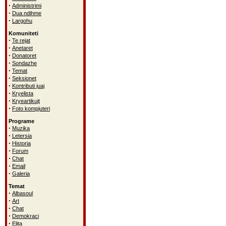
·
Administrimi
·
Dua ndihme
·
Largohu
Komuniteti
·
Te rejat
·
Anetaret
·
Donatoret
·
Sondazhe
·
Temat
·
Seksionet
·
Kontributi juaj
·
Kryelista
·
Kryeartikujt
·
Foto kompjuteri
Programe
·
Muzika
·
Letersia
·
Historia
·
Forum
·
Chat
·
Email
·
Galeria
Temat
·
Albasoul
·
Art
·
Chat
·
Demokraci
·
Elita