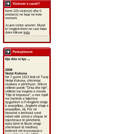
Vizitoret e castit?
Kemi 103 vizitor(e) dhe 0
anetar(e) ne faqe ne kete
moment.
Ju jeni vizitor anonim. Mund
te rregjistroheni ne cast falas
duke klikuar
ketu
Perkujtimore
Nje dite si kjo ...
2008
Vedat Kokona
Në 7 gusht 1913 lindi në Turqi
Vedat Kokona, shkrimtar,
studiues e përkthyes. Shkroi
vëllimin poetik "Drita dhe hijë",
vëllimin me tregime e novela
"Hije të këputura"; u mor mjaft
me hartimin e fajlorëve
dygjuhësh si Frëngjisht-shqip
e anasjelltas,, Anglisht-shqip e
anasjelltas, etj. Por në
historinë e letrësisë sonë
mbeti ndër emrat e shquar të
mjeshtrave të përkthimit,
duke bërë të flisnin shqip
shkrimtarë të mëdhenj
botërorë më kryeveprat e