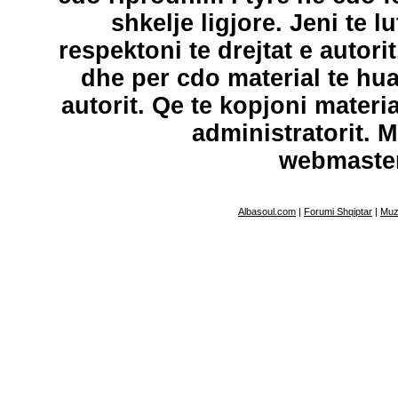
shkelje ligjore. Jeni te l
respektoni te drejtat e autori
dhe per cdo material te hu
autorit. Qe te kopjoni materi
administratorit. 
webmaste
Albasoul.com
|
Forumi Shqiptar
|
Muz