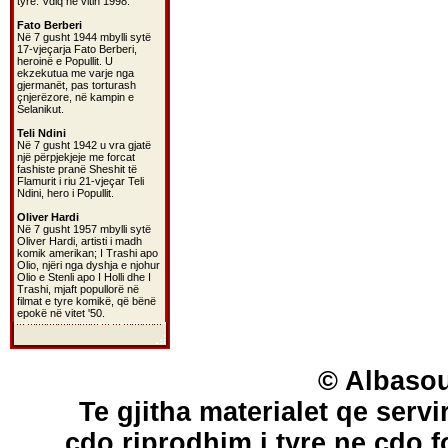
tyre. Vdiq në vitin 1998.
Fato Berberi
Në 7 gusht 1944 mbylli sytë
17-vjeçarja Fato Berberi,
heroinë e Popullit. U
ekzekutua me varje nga
gjermanët, pas torturash
çnjerëzore, në kampin e
Selanikut.
Teli Ndini
Në 7 gusht 1942 u vra gjatë
një përpjekjeje me forcat
fashiste pranë Sheshit të
Flamurit i riu 21-vjeçar Teli
Ndini, hero i Popullit.
Oliver Hardi
Në 7 gusht 1957 mbylli sytë
Oliver Hardi, artisti i madh
komik amerikan; I Trashi apo
Olio, njëri nga dyshja e njohur
Olio e Stenli apo I Holli dhe I
Trashi, mjaft popullorë në
filmat e tyre komikë, që bënë
epokë në vitet '50.
© Albasou
Te gjitha materialet qe servi
cdo riprodhim i tyre ne cdo 