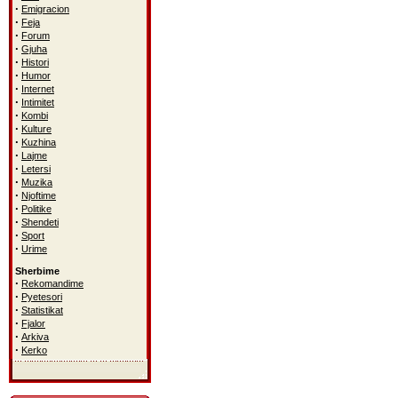
·
Emigracion
·
Feja
·
Forum
·
Gjuha
·
Histori
·
Humor
·
Internet
·
Intimitet
·
Kombi
·
Kulture
·
Kuzhina
·
Lajme
·
Letersi
·
Muzika
·
Njoftime
·
Politike
·
Shendeti
·
Sport
·
Urime
Sherbime
·
Rekomandime
·
Pyetesori
·
Statistikat
·
Fjalor
·
Arkiva
·
Kerko