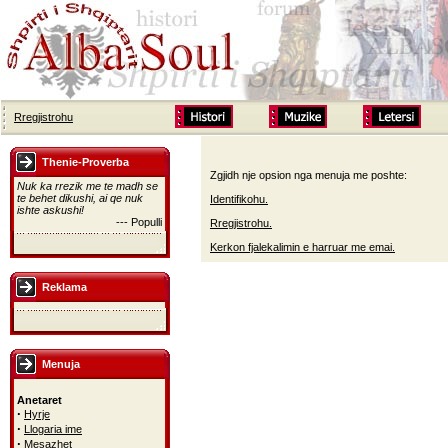
Rregjistrohu
Thenie-Proverba
Zgjidh nje opsion nga menuja me poshte:
Nuk ka rrezik me te madh se
te behet dikushi, ai qe nuk
Identifikohu.
ishte askushi!
--- Populli
Rregjistrohu.
Kerkon fjalekalimin e harruar me emai.
Reklama
Menuja
Anetaret
·
Hyrje
·
Llogaria ime
·
Mesazhet