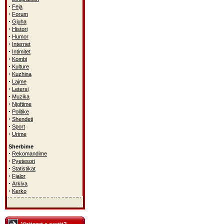
·
Feja
·
Forum
·
Gjuha
·
Histori
·
Humor
·
Internet
·
Intimitet
·
Kombi
·
Kulture
·
Kuzhina
·
Lajme
·
Letersi
·
Muzika
·
Njoftime
·
Politike
·
Shendeti
·
Sport
·
Urime
Sherbime
·
Rekomandime
·
Pyetesori
·
Statistikat
·
Fjalor
·
Arkiva
·
Kerko