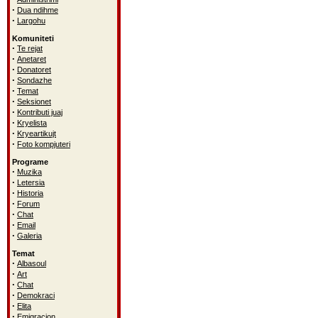
·
Dua ndihme
·
Largohu
Komuniteti
·
Te rejat
·
Anetaret
·
Donatoret
·
Sondazhe
·
Temat
·
Seksionet
·
Kontributi juaj
·
Kryelista
·
Kryeartikujt
·
Foto kompjuteri
Programe
·
Muzika
·
Letersia
·
Historia
·
Forum
·
Chat
·
Email
·
Galeria
Temat
·
Albasoul
·
Art
·
Chat
·
Demokraci
·
Elita
·
Emigracion