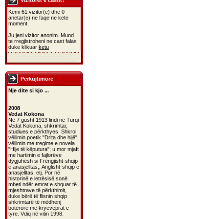
Vizitoret e castit?
Kemi 61 vizitor(e) dhe 0
anetar(e) ne faqe ne kete
moment.
Ju jeni vizitor anonim. Mund
te rregjistroheni ne cast falas
duke klikuar
ketu
Perkujtimore
Nje dite si kjo ...
2008
Vedat Kokona
Në 7 gusht 1913 lindi në Turqi
Vedat Kokona, shkrimtar,
studiues e përkthyes. Shkroi
vëllimin poetik "Drita dhe hijë",
vëllimin me tregime e novela
"Hije të këputura"; u mor mjaft
me hartimin e fajlorëve
dygjuhësh si Frëngjisht-shqip
e anasjelltas,, Anglisht-shqip e
anasjelltas, etj. Por në
historinë e letrësisë sonë
mbeti ndër emrat e shquar të
mjeshtrave të përkthimit,
duke bërë të flisnin shqip
shkrimtarë të mëdhenj
botërorë më kryeveprat e
tyre. Vdiq në vitin 1998.