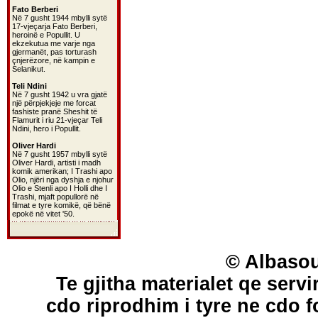
Fato Berberi
Në 7 gusht 1944 mbylli sytë
17-vjeçarja Fato Berberi,
heroinë e Popullit. U
ekzekutua me varje nga
gjermanët, pas torturash
çnjerëzore, në kampin e
Selanikut.
Teli Ndini
Në 7 gusht 1942 u vra gjatë
një përpjekjeje me forcat
fashiste pranë Sheshit të
Flamurit i riu 21-vjeçar Teli
Ndini, hero i Popullit.
Oliver Hardi
Në 7 gusht 1957 mbylli sytë
Oliver Hardi, artisti i madh
komik amerikan; I Trashi apo
Olio, njëri nga dyshja e njohur
Olio e Stenli apo I Holli dhe I
Trashi, mjaft popullorë në
filmat e tyre komikë, që bënë
epokë në vitet '50.
© Albasou
Te gjitha materialet qe servi
cdo riprodhim i tyre ne cdo 