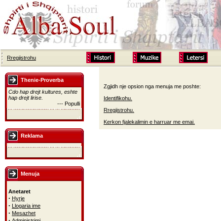
Rregjistrohu
Thenie-Proverba
Zgjidh nje opsion nga menuja me poshte:
Cdo hap drejt kultures, eshte
hap drejt lirise.
Identifikohu.
--- Populli
Rregjistrohu.
Kerkon fjalekalimin e harruar me emai.
Reklama
Menuja
Anetaret
·
Hyrje
·
Llogaria ime
·
Mesazhet
·
Administrimi