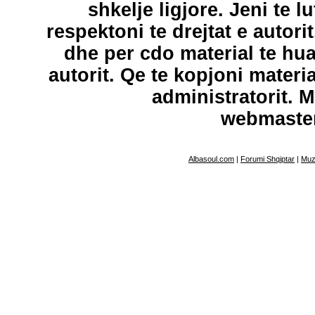
shkelje ligjore. Jeni te l
respektoni te drejtat e autori
dhe per cdo material te hu
autorit. Qe te kopjoni materi
administratorit. 
webmaste
Albasoul.com
|
Forumi Shqiptar
|
Muz