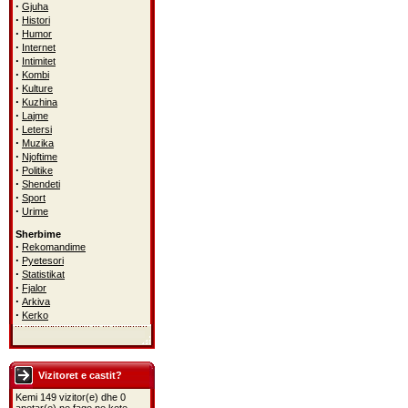
·
Gjuha
·
Histori
·
Humor
·
Internet
·
Intimitet
·
Kombi
·
Kulture
·
Kuzhina
·
Lajme
·
Letersi
·
Muzika
·
Njoftime
·
Politike
·
Shendeti
·
Sport
·
Urime
Sherbime
·
Rekomandime
·
Pyetesori
·
Statistikat
·
Fjalor
·
Arkiva
·
Kerko
Vizitoret e castit?
Kemi 149 vizitor(e) dhe 0