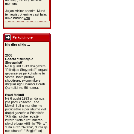
anetar(e) ne faqe ne kete
moment.
Ju jeni vizitor anonim. Mund
te rregjistroheni ne cast falas
duke klikuar
ketu
Perkujtimore
Nje dite si kjo ...
2008
Gazeta "Rilindja e
Shqypnisë"
Në 6 gusht 1913 doli gazeta
"Rilindja e Shqypnisë", organ i
qeverisë së përkohshme të
Vlorës. Ishte politike,
shoqërore, ekonomike e
drejtuar nga Dhimitër Berati.
Qarkulloi me 56 numra.
Esad Mekuli
Në 6 gusht 1993 u nda nga
jeta poeti kosovar Esad
Mekuli, i cili u mor dhe me
publicistikë e për shumë vjet
drejtoi gazetën e Prishtinës
"Rilindja , si dhe revistën
letrare "Jeta e re", ndërsa
shkoi e botoi vëllimin "Për ty",
"Dita e re", "Avsha", "Drita që
nuk shuhet", " Brigjet", etj.