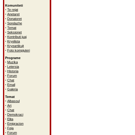
Komuniteti
·
Te rejat
·
Anetaret
·
Donatoret
·
Sondazhe
·
Temat
·
Seksionet
·
Kontributi juaj
·
Kryelista
·
Kryeartikujt
·
Foto kompjuteri
Programe
·
Muzika
·
Letersia
·
Historia
·
Forum
·
Chat
·
Email
·
Galeria
Temat
·
Albasoul
·
Art
·
Chat
·
Demokraci
·
Elita
·
Emigracion
·
Feja
·
Forum