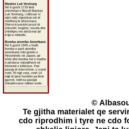
Maskes Luk Vovinarg
Në 6 gusht 1716 lindi
shkrimtari e filozofi Maskes
Luk Vovinarg, i cilësuar si
njëri ndër mjeshtrat më të
mëdhenj të aforizmave.
Shkroi kryesisht prozë të
shkurtër, tregime, novela dhe
shkëlqeu me aforizmat që
krijoi e mblodhi.
Bomba atomike Amerikane
Në 6 gusht 1945 u hodh
bomba e parë atomike
amerikane mbi qytetin e
Hiroshimës në Japoni, që
ishte dhe bomba më e madhe
e përdorur ndonjëherë në
historinë e luftërave. Pati
pasoja të tmerrshme: u vranë
rreth 78 mijë veta, rreth 14
mijë të tjerë humbën pa lënë
gjurmë, ndërsa pasojat
shkatërruese ndihen ende.
© Albasou
Te gjitha materialet qe servi
cdo riprodhim i tyre ne cdo 