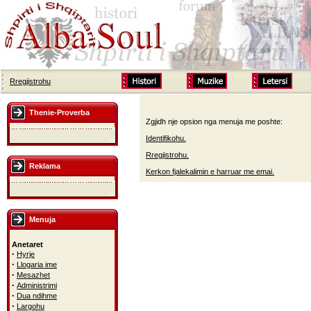
Rregjistrohu
Thenie-Proverba
Zgjidh nje opsion nga menuja me poshte:
Identifikohu.
Rregjistrohu.
Reklama
Kerkon fjalekalimin e harruar me emai.
Menuja
Anetaret
·
Hyrje
·
Llogaria ime
·
Mesazhet
·
Administrimi
·
Dua ndihme
·
Largohu