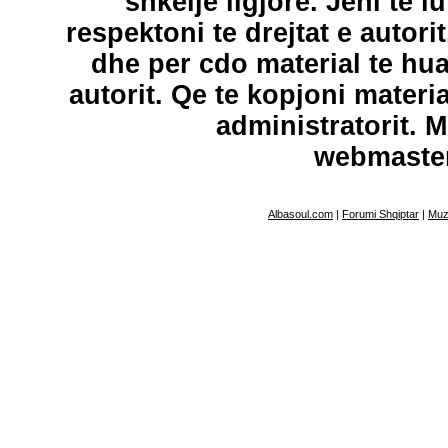
shkelje ligjore. Jeni te l
respektoni te drejtat e autori
dhe per cdo material te hu
autorit. Qe te kopjoni materi
administratorit. 
webmaste
Albasoul.com
|
Forumi Shqiptar
|
Muz