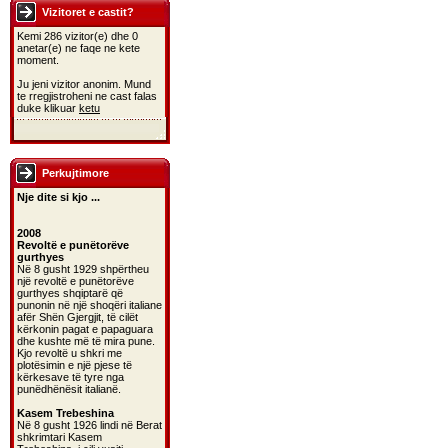
Vizitoret e castit?
Kemi 286 vizitor(e) dhe 0
anetar(e) ne faqe ne kete
moment.
Ju jeni vizitor anonim. Mund
te rregjistroheni ne cast falas
duke klikuar
ketu
Perkujtimore
Nje dite si kjo ...
2008
Revoltë e punëtorëve
gurthyes
Në 8 gusht 1929 shpërtheu
një revoltë e punëtorëve
gurthyes shqiptarë që
punonin në një shoqëri italiane
afër Shën Gjergjit, të cilët
kërkonin pagat e papaguara
dhe kushte më të mira pune.
Kjo revoltë u shkri me
plotësimin e një pjese të
kërkesave të tyre nga
punëdhënësit italianë.
Kasem Trebeshina
Në 8 gusht 1926 lindi në Berat
shkrimtari Kasem