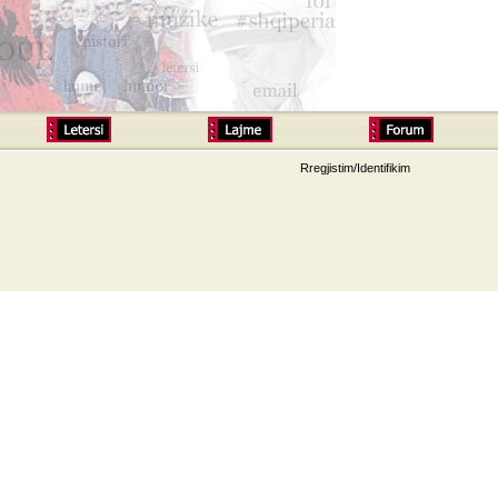
Rregjistim/Identifikim