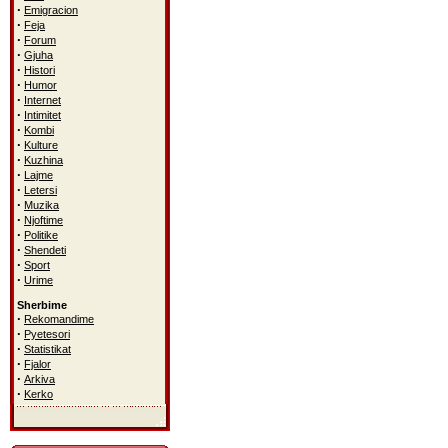
·
Emigracion
·
Feja
·
Forum
·
Gjuha
·
Histori
·
Humor
·
Internet
·
Intimitet
·
Kombi
·
Kulture
·
Kuzhina
·
Lajme
·
Letersi
·
Muzika
·
Njoftime
·
Politike
·
Shendeti
·
Sport
·
Urime
Sherbime
·
Rekomandime
·
Pyetesori
·
Statistikat
·
Fjalor
·
Arkiva
·
Kerko