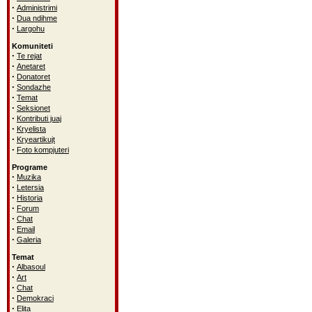
·
Administrimi
·
Dua ndihme
·
Largohu
Komuniteti
·
Te rejat
·
Anetaret
·
Donatoret
·
Sondazhe
·
Temat
·
Seksionet
·
Kontributi juaj
·
Kryelista
·
Kryeartikujt
·
Foto kompjuteri
Programe
·
Muzika
·
Letersia
·
Historia
·
Forum
·
Chat
·
Email
·
Galeria
Temat
·
Albasoul
·
Art
·
Chat
·
Demokraci
·
Elita