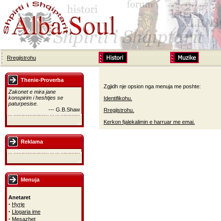
Rregjistrohu
Thenie-Proverba
Zgjidh nje opsion nga menuja me poshte:
Zakonet e mira jane
konspirim i heshtjes se
Identifikohu.
paturpesise.
--- G.B.Shaw
Rregjistrohu.
Kerkon fjalekalimin e harruar me emai.
Reklama
Menuja
Anetaret
·
Hyrje
·
Llogaria ime
·
Mesazhet