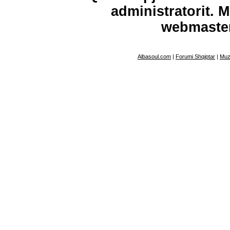
administratorit. 
webmaste
Albasoul.com
|
Forumi Shqiptar
|
Muz