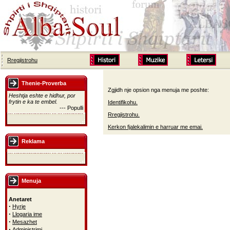
Rregjistrohu
Thenie-Proverba
Zgjidh nje opsion nga menuja me poshte:
Heshtja eshte e hidhur, por
frytin e ka te embel.
Identifikohu.
--- Populli
Rregjistrohu.
Kerkon fjalekalimin e harruar me emai.
Reklama
Menuja
Anetaret
·
Hyrje
·
Llogaria ime
·
Mesazhet
·
Administrimi