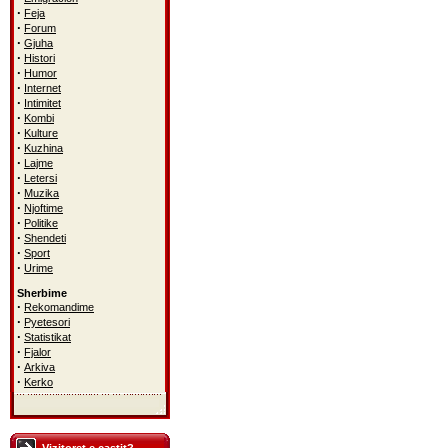
·
Feja
·
Forum
·
Gjuha
·
Histori
·
Humor
·
Internet
·
Intimitet
·
Kombi
·
Kulture
·
Kuzhina
·
Lajme
·
Letersi
·
Muzika
·
Njoftime
·
Politike
·
Shendeti
·
Sport
·
Urime
Sherbime
·
Rekomandime
·
Pyetesori
·
Statistikat
·
Fjalor
·
Arkiva
·
Kerko