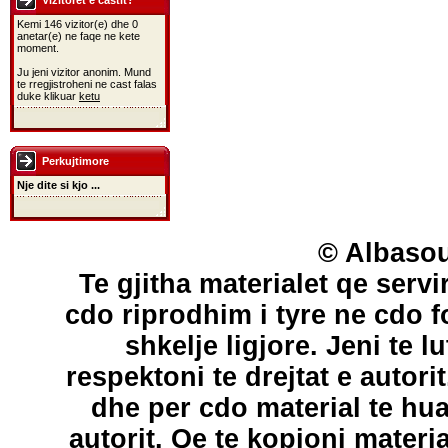
Vizitoret e castit?
Kemi 146 vizitor(e) dhe 0
anetar(e) ne faqe ne kete
moment.
Ju jeni vizitor anonim. Mund
te rregjistroheni ne cast falas
duke klikuar
ketu
Perkujtimore
Nje dite si kjo ...
© Albasou
Te gjitha materialet qe servi
cdo riprodhim i tyre ne cdo 
shkelje ligjore. Jeni te l
respektoni te drejtat e autori
dhe per cdo material te hu
autorit. Qe te kopjoni materi