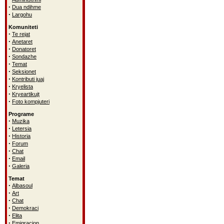
·
Dua ndihme
·
Largohu
Komuniteti
·
Te rejat
·
Anetaret
·
Donatoret
·
Sondazhe
·
Temat
·
Seksionet
·
Kontributi juaj
·
Kryelista
·
Kryeartikujt
·
Foto kompjuteri
Programe
·
Muzika
·
Letersia
·
Historia
·
Forum
·
Chat
·
Email
·
Galeria
Temat
·
Albasoul
·
Art
·
Chat
·
Demokraci
·
Elita
·
Emigracion