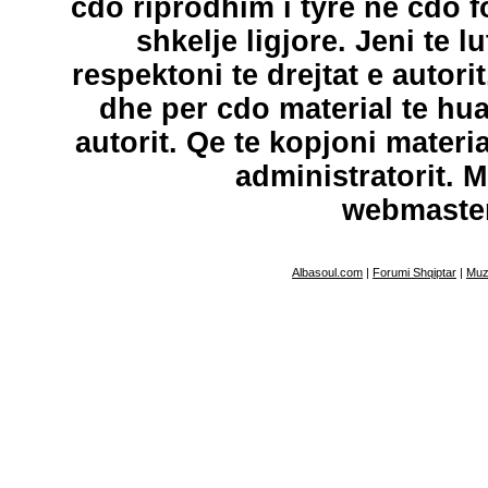
cdo riprodhim i tyre ne cdo 
shkelje ligjore. Jeni te l
respektoni te drejtat e autori
dhe per cdo material te hu
autorit. Qe te kopjoni materi
administratorit. 
webmaste
Albasoul.com
|
Forumi Shqiptar
|
Muz