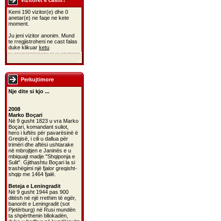
Vizitoret e castit?
Kemi 190 vizitor(e) dhe 0
anetar(e) ne faqe ne kete
moment.
Ju jeni vizitor anonim. Mund
te rregjistroheni ne cast falas
duke klikuar
ketu
Perkujtimore
Nje dite si kjo ...
2008
Marko Boçari
Në 9 gusht 1823 u vra Marko
Boçari, komandant suliot,
hero i luftës për pavarësinë ë
Greqisë, i cili u dallua për
trimëri dhe aftësi ushtarake
në mbrojtjen e Janinës e u
mbiquajt madje "Shqiponja e
Sulit". Gjithashtu Boçari la si
trashëgimi një fjalor greqisht-
shqip me 1464 fjalë.
Beteja e Leningradit
Në 9 gusht 1944 pas 900
ditësh në një rrethim të egër,
banorët e Leningradit (sot
Pjetërburg) në Rusi mundën
ta shpërthenin bllokadën,