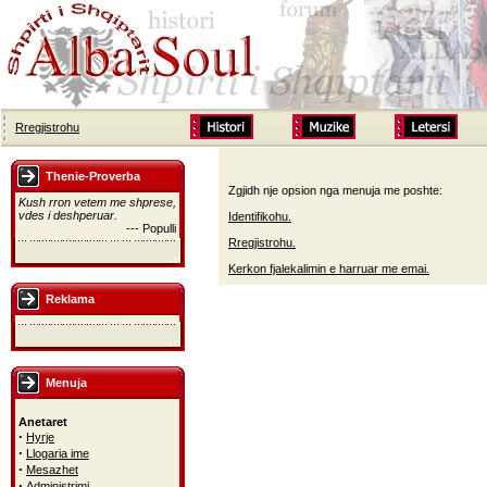
Rregjistrohu
Thenie-Proverba
Zgjidh nje opsion nga menuja me poshte:
Kush rron vetem me shprese,
vdes i deshperuar.
Identifikohu.
--- Populli
Rregjistrohu.
Kerkon fjalekalimin e harruar me emai.
Reklama
Menuja
Anetaret
·
Hyrje
·
Llogaria ime
·
Mesazhet
·
Administrimi