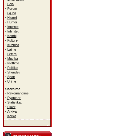
·
Feja
·
Forum
·
Gjuha
·
Histori
·
Humor
·
Internet
·
Intimitet
·
Kombi
·
Kulture
·
Kuzhina
·
Lajme
·
Letersi
·
Muzika
·
Njoftime
·
Politike
·
Shendeti
·
Sport
·
Urime
Sherbime
·
Rekomandime
·
Pyetesori
·
Statistikat
·
Fjalor
·
Arkiva
·
Kerko