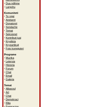
·
Dua ndihme
·
Largohu
Komuniteti
·
Te rejat
·
Anetaret
·
Donatoret
·
Sondazhe
·
Temat
·
Seksionet
·
Kontributi juaj
·
Kryelista
·
Kryeartikujt
·
Foto kompjuteri
Programe
·
Muzika
·
Letersia
·
Historia
·
Forum
·
Chat
·
Email
·
Galeria
Temat
·
Albasoul
·
Art
·
Chat
·
Demokraci
·
Elita
·
Emigracion