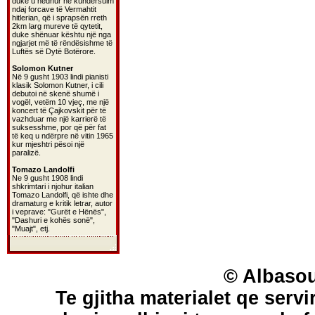
duke u hedhur në kundërsulm
ndaj forcave të Vermahtit
hitlerian, që i sprapsën rreth
2km larg mureve të qytetit,
duke shënuar kështu një nga
ngjarjet më të rëndësishme të
Luftës së Dytë Botërore.
Solomon Kutner
Në 9 gusht 1903 lindi pianisti
klasik Solomon Kutner, i cili
debutoi në skenë shumë i
vogël, vetëm 10 vjeç, me një
koncert të Çajkovskit për të
vazhduar me një karrierë të
suksesshme, por që për fat
të keq u ndërpre në vitin 1965
kur mjeshtri pësoi një
paralizë.
Tomazo Landolfi
Ne 9 gusht 1908 lindi
shkrimtari i njohur italian
Tomazo Landolfi, që ishte dhe
dramaturg e kritik letrar, autor
i veprave: "Gurët e Hënës",
"Dashuri e kohës sonë",
"Muajt", etj.
© Albasou
Te gjitha materialet qe servi