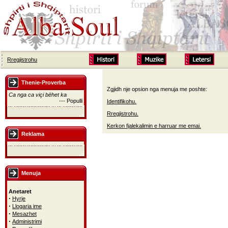
Rregjistrohu
Thenie-Proverba
Zgjidh nje opsion nga menuja me poshte:
Ca nga ca viçi bëhet ka
--- Populli
Identifikohu.
Rregjistrohu.
Kerkon fjalekalimin e harruar me emai.
Reklama
Menuja
Anetaret
·
Hyrje
·
Llogaria ime
·
Mesazhet
·
Administrimi