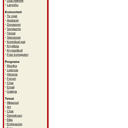
·
Dua ndihme
·
Largohu
Komuniteti
·
Te rejat
·
Anetaret
·
Donatoret
·
Sondazhe
·
Temat
·
Seksionet
·
Kontributi juaj
·
Kryelista
·
Kryeartikujt
·
Foto kompjuteri
Programe
·
Muzika
·
Letersia
·
Historia
·
Forum
·
Chat
·
Email
·
Galeria
Temat
·
Albasoul
·
Art
·
Chat
·
Demokraci
·
Elita
·
Emigracion