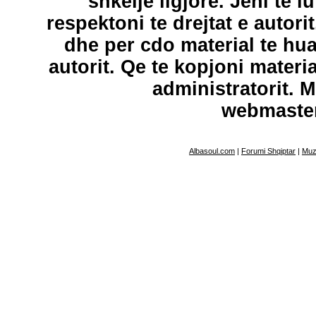
shkelje ligjore. Jeni te l
respektoni te drejtat e autori
dhe per cdo material te hu
autorit. Qe te kopjoni materi
administratorit. 
webmaste
Albasoul.com
|
Forumi Shqiptar
|
Muz