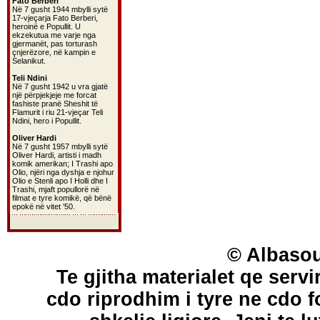
Fato Berberi
Në 7 gusht 1944 mbylli sytë
17-vjeçarja Fato Berberi,
heroinë e Popullit. U
ekzekutua me varje nga
gjermanët, pas torturash
çnjerëzore, në kampin e
Selanikut.
Teli Ndini
Në 7 gusht 1942 u vra gjatë
një përpjekjeje me forcat
fashiste pranë Sheshit të
Flamurit i riu 21-vjeçar Teli
Ndini, hero i Popullit.
Oliver Hardi
Në 7 gusht 1957 mbylli sytë
Oliver Hardi, artisti i madh
komik amerikan; I Trashi apo
Olio, njëri nga dyshja e njohur
Olio e Stenli apo I Holli dhe I
Trashi, mjaft popullorë në
filmat e tyre komikë, që bënë
epokë në vitet '50.
© Albasou
Te gjitha materialet qe servi
cdo riprodhim i tyre ne cdo 