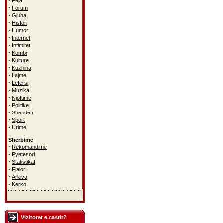
·
Feja
·
Forum
·
Gjuha
·
Histori
·
Humor
·
Internet
·
Intimitet
·
Kombi
·
Kulture
·
Kuzhina
·
Lajme
·
Letersi
·
Muzika
·
Njoftime
·
Politike
·
Shendeti
·
Sport
·
Urime
Sherbime
·
Rekomandime
·
Pyetesori
·
Statistikat
·
Fjalor
·
Arkiva
·
Kerko
Vizitoret e castit?