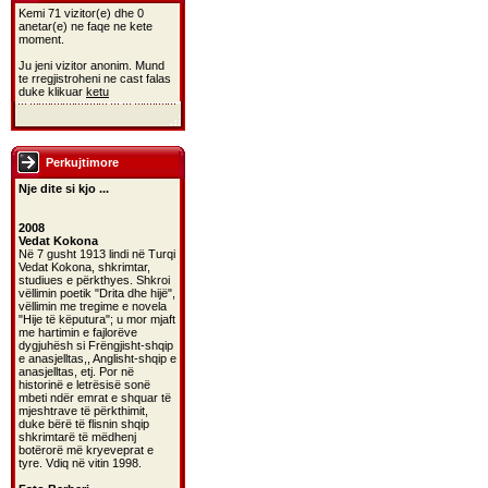
Kemi 71 vizitor(e) dhe 0
anetar(e) ne faqe ne kete
moment.
Ju jeni vizitor anonim. Mund
te rregjistroheni ne cast falas
duke klikuar
ketu
Perkujtimore
Nje dite si kjo ...
2008
Vedat Kokona
Në 7 gusht 1913 lindi në Turqi
Vedat Kokona, shkrimtar,
studiues e përkthyes. Shkroi
vëllimin poetik "Drita dhe hijë",
vëllimin me tregime e novela
"Hije të këputura"; u mor mjaft
me hartimin e fajlorëve
dygjuhësh si Frëngjisht-shqip
e anasjelltas,, Anglisht-shqip e
anasjelltas, etj. Por në
historinë e letrësisë sonë
mbeti ndër emrat e shquar të
mjeshtrave të përkthimit,
duke bërë të flisnin shqip
shkrimtarë të mëdhenj
botërorë më kryeveprat e
tyre. Vdiq në vitin 1998.