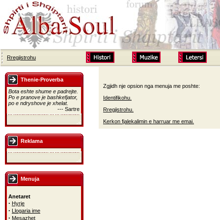
Rregjistrohu
Thenie-Proverba
Zgjidh nje opsion nga menuja me poshte:
Bota eshte shume e padrejte.
Po e pranove je bashkefjator,
Identifikohu.
po e ndryshove je xhelat.
--- Sartre
Rregjistrohu.
Kerkon fjalekalimin e harruar me emai.
Reklama
Menuja
Anetaret
·
Hyrje
·
Llogaria ime
·
Mesazhet