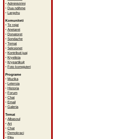
·
Administrimi
·
Dua ndihme
·
Largohu
Komuniteti
·
Te rejat
·
Anetaret
·
Donatoret
·
Sondazhe
·
Temat
·
Seksionet
·
Kontributi juaj
·
Kryelista
·
Kryeartikujt
·
Foto kompjuteri
Programe
·
Muzika
·
Letersia
·
Historia
·
Forum
·
Chat
·
Email
·
Galeria
Temat
·
Albasoul
·
Art
·
Chat
·
Demokraci
·
Elita