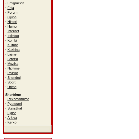
·
Emigracion
·
Feja
·
Forum
·
Gjuha
·
Histori
·
Humor
·
Internet
·
Intimitet
·
Kombi
·
Kulture
·
Kuzhina
·
Lajme
·
Letersi
·
Muzika
·
Njoftime
·
Politike
·
Shendeti
·
Sport
·
Urime
Sherbime
·
Rekomandime
·
Pyetesori
·
Statistikat
·
Fjalor
·
Arkiva
·
Kerko