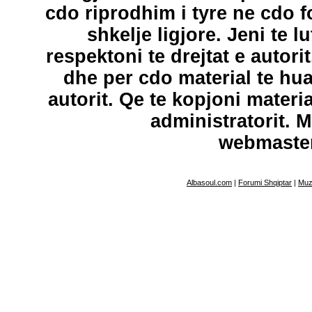
cdo riprodhim i tyre ne cdo 
shkelje ligjore. Jeni te l
respektoni te drejtat e autori
dhe per cdo material te hu
autorit. Qe te kopjoni materi
administratorit. 
webmaste
Albasoul.com
|
Forumi Shqiptar
|
Muz