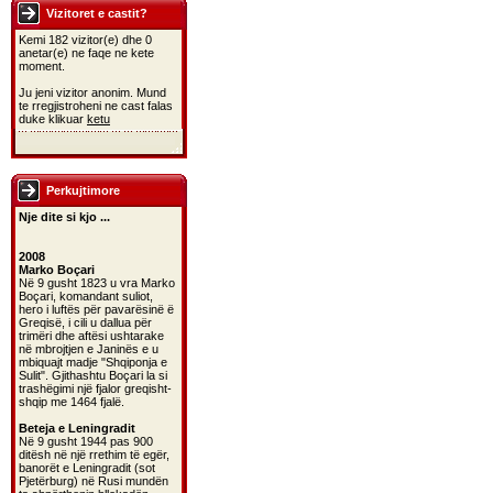
Vizitoret e castit?
Kemi 182 vizitor(e) dhe 0
anetar(e) ne faqe ne kete
moment.
Ju jeni vizitor anonim. Mund
te rregjistroheni ne cast falas
duke klikuar
ketu
Perkujtimore
Nje dite si kjo ...
2008
Marko Boçari
Në 9 gusht 1823 u vra Marko
Boçari, komandant suliot,
hero i luftës për pavarësinë ë
Greqisë, i cili u dallua për
trimëri dhe aftësi ushtarake
në mbrojtjen e Janinës e u
mbiquajt madje "Shqiponja e
Sulit". Gjithashtu Boçari la si
trashëgimi një fjalor greqisht-
shqip me 1464 fjalë.
Beteja e Leningradit
Në 9 gusht 1944 pas 900
ditësh në një rrethim të egër,
banorët e Leningradit (sot
Pjetërburg) në Rusi mundën