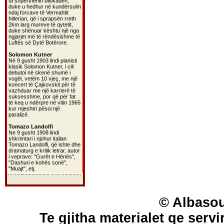
ta shpërthenin bllokadën,
duke u hedhur në kundërsulm
ndaj forcave të Vermahtit
hitlerian, që i sprapsën rreth
2km larg mureve të qytetit,
duke shënuar kështu një nga
ngjarjet më të rëndësishme të
Luftës së Dytë Botërore.
Solomon Kutner
Në 9 gusht 1903 lindi pianisti
klasik Solomon Kutner, i cili
debutoi në skenë shumë i
vogël, vetëm 10 vjeç, me një
koncert të Çajkovskit për të
vazhduar me një karrierë të
suksesshme, por që për fat
të keq u ndërpre në vitin 1965
kur mjeshtri pësoi një
paralizë.
Tomazo Landolfi
Ne 9 gusht 1908 lindi
shkrimtari i njohur italian
Tomazo Landolfi, që ishte dhe
dramaturg e kritik letrar, autor
i veprave: "Gurët e Hënës",
"Dashuri e kohës sonë",
"Muajt", etj.
© Albasou
Te gjitha materialet qe servi