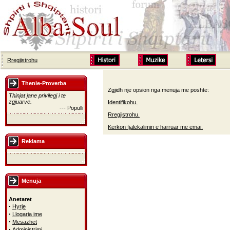
Rregjistrohu
Thenie-Proverba
Zgjidh nje opsion nga menuja me poshte:
Thinjat jane privilegj i te
zgjuarve.
Identifikohu.
--- Populli
Rregjistrohu.
Kerkon fjalekalimin e harruar me emai.
Reklama
Menuja
Anetaret
·
Hyrje
·
Llogaria ime
·
Mesazhet
·
Administrimi