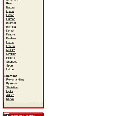
·
Feja
·
Forum
·
Gjuha
·
Histori
·
Humor
·
Internet
·
Intimitet
·
Kombi
·
Kulture
·
Kuzhina
·
Lajme
·
Letersi
·
Muzika
·
Njoftime
·
Politike
·
Shendeti
·
Sport
·
Urime
Sherbime
·
Rekomandime
·
Pyetesori
·
Statistikat
·
Fjalor
·
Arkiva
·
Kerko