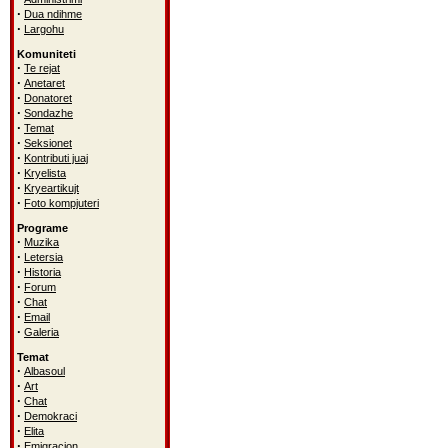
·
Dua ndihme
·
Largohu
Komuniteti
·
Te rejat
·
Anetaret
·
Donatoret
·
Sondazhe
·
Temat
·
Seksionet
·
Kontributi juaj
·
Kryelista
·
Kryeartikujt
·
Foto kompjuteri
Programe
·
Muzika
·
Letersia
·
Historia
·
Forum
·
Chat
·
Email
·
Galeria
Temat
·
Albasoul
·
Art
·
Chat
·
Demokraci
·
Elita
·
Emigracion