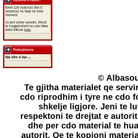
Vizitoret e castit?
Kemi 116 vizitor(e) dhe 0
anetar(e) ne faqe ne kete
moment.
Ju jeni vizitor anonim. Mund
te rregjistroheni ne cast falas
duke klikuar
ketu
Perkujtimore
Nje dite si kjo ...
© Albasou
Te gjitha materialet qe servi
cdo riprodhim i tyre ne cdo 
shkelje ligjore. Jeni te l
respektoni te drejtat e autori
dhe per cdo material te hu
autorit. Qe te kopjoni materi