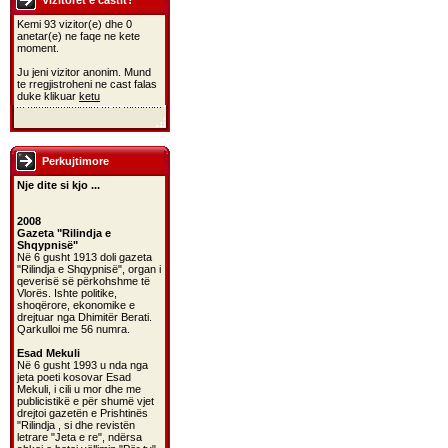
Vizitoret e castit?
Kemi 93 vizitor(e) dhe 0
anetar(e) ne faqe ne kete
moment.
Ju jeni vizitor anonim. Mund
te rregjistroheni ne cast falas
duke klikuar
ketu
Perkujtimore
Nje dite si kjo ...
2008
Gazeta "Rilindja e
Shqypnisë"
Në 6 gusht 1913 doli gazeta
"Rilindja e Shqypnisë", organ i
qeverisë së përkohshme të
Vlorës. Ishte politike,
shoqërore, ekonomike e
drejtuar nga Dhimitër Berati.
Qarkulloi me 56 numra.
Esad Mekuli
Në 6 gusht 1993 u nda nga
jeta poeti kosovar Esad
Mekuli, i cili u mor dhe me
publicistikë e për shumë vjet
drejtoi gazetën e Prishtinës
"Rilindja , si dhe revistën
letrare "Jeta e re", ndërsa