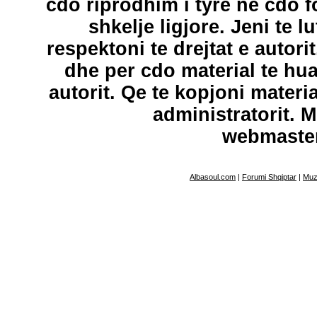
cdo riprodhim i tyre ne cdo 
shkelje ligjore. Jeni te l
respektoni te drejtat e autori
dhe per cdo material te hu
autorit. Qe te kopjoni materi
administratorit. 
webmaste
Albasoul.com
|
Forumi Shqiptar
|
Muz