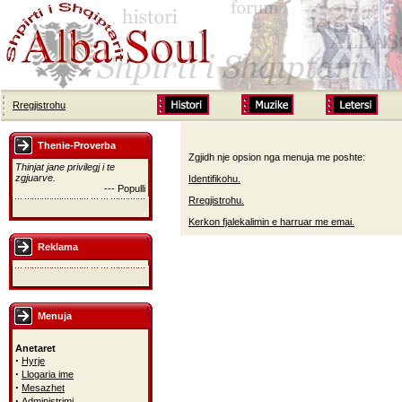
Rregjistrohu
Thenie-Proverba
Zgjidh nje opsion nga menuja me poshte:
Thinjat jane privilegj i te
zgjuarve.
Identifikohu.
--- Populli
Rregjistrohu.
Kerkon fjalekalimin e harruar me emai.
Reklama
Menuja
Anetaret
·
Hyrje
·
Llogaria ime
·
Mesazhet
·
Administrimi