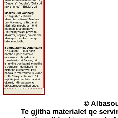
shkoi e botoi vëllimin "Për ty",
"Dita e re", "Avsha", "Drita që
nuk shuhet", " Brigjet", etj.
Maskes Luk Vovinarg
Në 6 gusht 1716 lindi
shkrimtari e filozofi Maskes
Luk Vovinarg, i cilësuar si
njëri ndër mjeshtrat më të
mëdhenj të aforizmave.
Shkroi kryesisht prozë të
shkurtër, tregime, novela dhe
shkëlqeu me aforizmat që
krijoi e mblodhi.
Bomba atomike Amerikane
Në 6 gusht 1945 u hodh
bomba e parë atomike
amerikane mbi qytetin e
Hiroshimës në Japoni, që
ishte dhe bomba më e madhe
e përdorur ndonjëherë në
historinë e luftërave. Pati
pasoja të tmerrshme: u vranë
rreth 78 mijë veta, rreth 14
mijë të tjerë humbën pa lënë
gjurmë, ndërsa pasojat
shkatërruese ndihen ende.
© Albasou
Te gjitha materialet qe servi