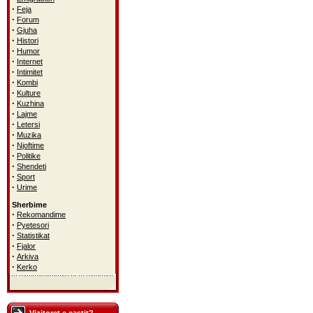
·
Feja
·
Forum
·
Gjuha
·
Histori
·
Humor
·
Internet
·
Intimitet
·
Kombi
·
Kulture
·
Kuzhina
·
Lajme
·
Letersi
·
Muzika
·
Njoftime
·
Politike
·
Shendeti
·
Sport
·
Urime
Sherbime
·
Rekomandime
·
Pyetesori
·
Statistikat
·
Fjalor
·
Arkiva
·
Kerko