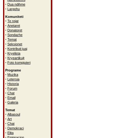
·
Dua ndihme
·
Largohu
Komuniteti
·
Te rejat
·
Anetaret
·
Donatoret
·
Sondazhe
·
Temat
·
Seksionet
·
Kontributi juaj
·
Kryelista
·
Kryeartikujt
·
Foto kompjuteri
Programe
·
Muzika
·
Letersia
·
Historia
·
Forum
·
Chat
·
Email
·
Galeria
Temat
·
Albasoul
·
Art
·
Chat
·
Demokraci
·
Elita
·
Emigracion