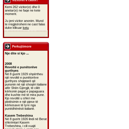
Vizitoret e castit?
Kemi 262 vizitor(e) dhe 0
anetar(e) ne faqe ne kete
moment.
Ju jeni vizitor anonim. Mund
te rregjistroheni ne cast falas
duke klikuar
ketu
Perkujtimore
Nje dite si kjo ...
2008
Revoltë e punëtorëve
gurthyes
Në 8 gusht 1929 shpërtheu
një revoltë e punëtorëve
gurthyes shqiptarë që
punonin në një shoqëri italiane
afër Shën Gjergjit, të cilët
kërkonin pagat e papaguara
dhe kushte më të mira pune.
Kjo revoltë u shkri me
plotësimin e një pjese të
kërkesave të tyre nga
punëdhënësit italianë.
Kasem Trebeshina
Në 8 gusht 1926 lindi në Berat
shkrimtari Kasem
Trebeshina, i cili vuajti