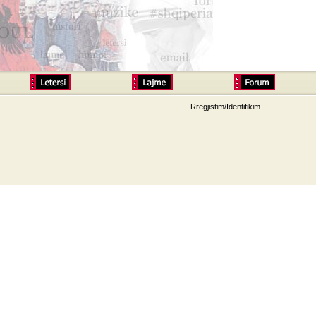
Rregjistim/Identifikim