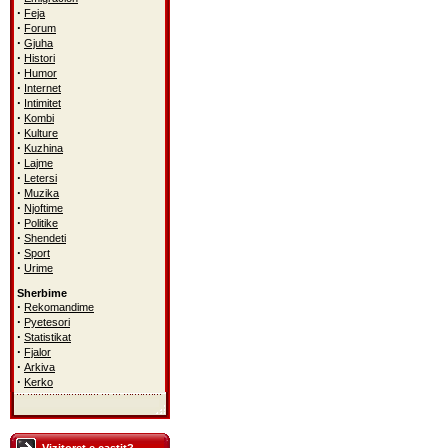
·
Feja
·
Forum
·
Gjuha
·
Histori
·
Humor
·
Internet
·
Intimitet
·
Kombi
·
Kulture
·
Kuzhina
·
Lajme
·
Letersi
·
Muzika
·
Njoftime
·
Politike
·
Shendeti
·
Sport
·
Urime
Sherbime
·
Rekomandime
·
Pyetesori
·
Statistikat
·
Fjalor
·
Arkiva
·
Kerko