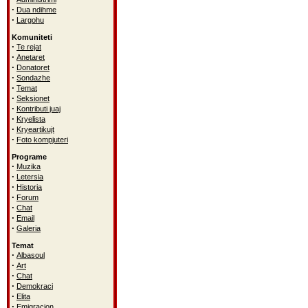
·
Dua ndihme
·
Largohu
Komuniteti
·
Te rejat
·
Anetaret
·
Donatoret
·
Sondazhe
·
Temat
·
Seksionet
·
Kontributi juaj
·
Kryelista
·
Kryeartikujt
·
Foto kompjuteri
Programe
·
Muzika
·
Letersia
·
Historia
·
Forum
·
Chat
·
Email
·
Galeria
Temat
·
Albasoul
·
Art
·
Chat
·
Demokraci
·
Elita
·
Emigracion