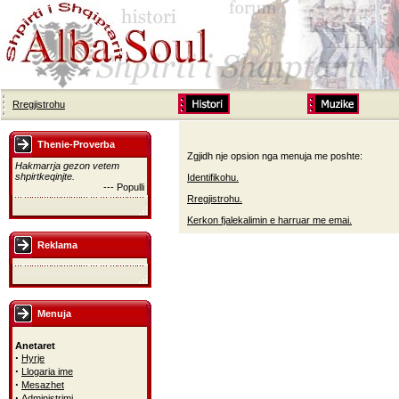
Rregjistrohu
Thenie-Proverba
Zgjidh nje opsion nga menuja me poshte:
Hakmarrja gezon vetem
shpirtkeqinjte.
Identifikohu.
--- Populli
Rregjistrohu.
Kerkon fjalekalimin e harruar me emai.
Reklama
Menuja
Anetaret
·
Hyrje
·
Llogaria ime
·
Mesazhet
·
Administrimi