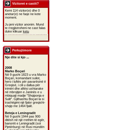
Vizitoret e castit?
Kemi 114 vizitor(e) dhe 0
anetar(e) ne faqe ne kete
moment.
Ju jeni vizitor anonim. Mund
te rregjistroheni ne cast falas
duke klikuar
ketu
Perkujtimore
Nje dite si kjo ...
2008
Marko Boçari
Në 9 gusht 1823 u vra Marko
Boçari, komandant suliot,
hero i luftës për pavarësinë ë
Greqisë, i cili u dallua për
trimëri dhe aftësi ushtarake
në mbrojtjen e Janinës e u
mbiquajt madje "Shqiponja e
Sulit". Gjithashtu Boçari la si
trashëgimi një fjalor greqisht-
shqip me 1464 fjalë.
Beteja e Leningradit
Në 9 gusht 1944 pas 900
ditësh në një rrethim të egër,
banorët e Leningradit (sot
Pjetërburg) në Rusi mundën