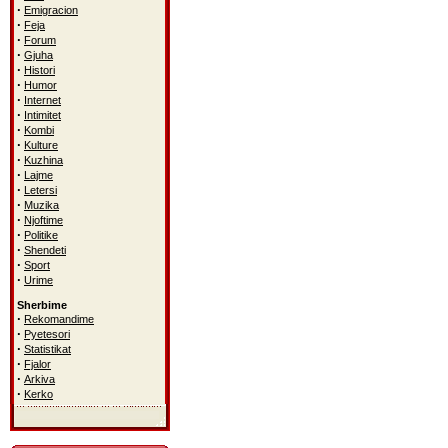
·
Emigracion
·
Feja
·
Forum
·
Gjuha
·
Histori
·
Humor
·
Internet
·
Intimitet
·
Kombi
·
Kulture
·
Kuzhina
·
Lajme
·
Letersi
·
Muzika
·
Njoftime
·
Politike
·
Shendeti
·
Sport
·
Urime
Sherbime
·
Rekomandime
·
Pyetesori
·
Statistikat
·
Fjalor
·
Arkiva
·
Kerko