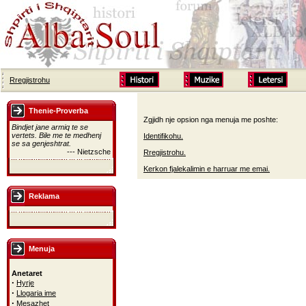
Rregjistrohu
Thenie-Proverba
Zgjidh nje opsion nga menuja me poshte:
Bindjet jane armiq te se
vertets. Bile me te medhenj
Identifikohu.
se sa genjeshtrat.
--- Nietzsche
Rregjistrohu.
Kerkon fjalekalimin e harruar me emai.
Reklama
Menuja
Anetaret
·
Hyrje
·
Llogaria ime
·
Mesazhet