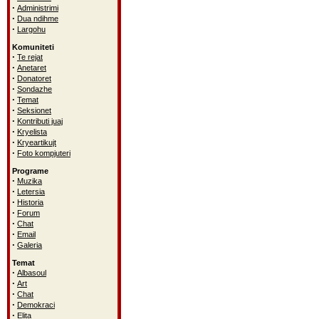
·
Administrimi
·
Dua ndihme
·
Largohu
Komuniteti
·
Te rejat
·
Anetaret
·
Donatoret
·
Sondazhe
·
Temat
·
Seksionet
·
Kontributi juaj
·
Kryelista
·
Kryeartikujt
·
Foto kompjuteri
Programe
·
Muzika
·
Letersia
·
Historia
·
Forum
·
Chat
·
Email
·
Galeria
Temat
·
Albasoul
·
Art
·
Chat
·
Demokraci
·
Elita