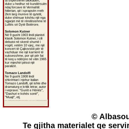
ta shpërthenin bllokadën,
duke u hedhur në kundërsulm
ndaj forcave të Vermahtit
hitlerian, që i sprapsën rreth
2km larg mureve të qytetit,
duke shënuar kështu një nga
ngjarjet më të rëndësishme të
Luftës së Dytë Botërore.
Solomon Kutner
Në 9 gusht 1903 lindi pianisti
klasik Solomon Kutner, i cili
debutoi në skenë shumë i
vogël, vetëm 10 vjeç, me një
koncert të Çajkovskit për të
vazhduar me një karrierë të
suksesshme, por që për fat
të keq u ndërpre në vitin 1965
kur mjeshtri pësoi një
paralizë.
Tomazo Landolfi
Ne 9 gusht 1908 lindi
shkrimtari i njohur italian
Tomazo Landolfi, që ishte dhe
dramaturg e kritik letrar, autor
i veprave: "Gurët e Hënës",
"Dashuri e kohës sonë",
"Muajt", etj.
© Albasou
Te gjitha materialet qe servi