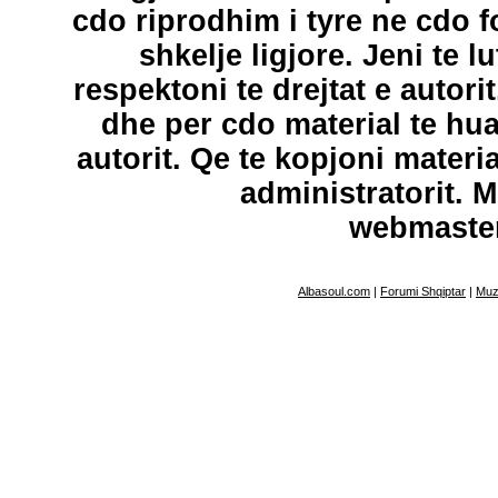
cdo riprodhim i tyre ne cdo 
shkelje ligjore. Jeni te l
respektoni te drejtat e autori
dhe per cdo material te hu
autorit. Qe te kopjoni materi
administratorit. 
webmaste
Albasoul.com
|
Forumi Shqiptar
|
Muz