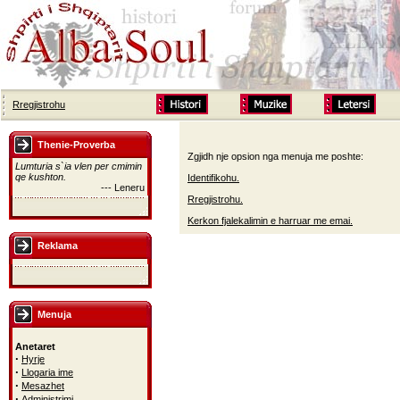
Rregjistrohu
Thenie-Proverba
Zgjidh nje opsion nga menuja me poshte:
Lumturia s`ia vlen per cmimin
qe kushton.
Identifikohu.
--- Leneru
Rregjistrohu.
Kerkon fjalekalimin e harruar me emai.
Reklama
Menuja
Anetaret
·
Hyrje
·
Llogaria ime
·
Mesazhet
·
Administrimi