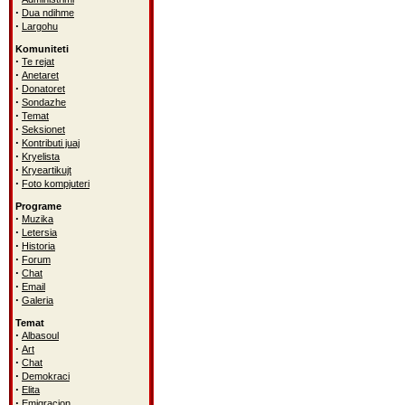
·
Dua ndihme
·
Largohu
Komuniteti
·
Te rejat
·
Anetaret
·
Donatoret
·
Sondazhe
·
Temat
·
Seksionet
·
Kontributi juaj
·
Kryelista
·
Kryeartikujt
·
Foto kompjuteri
Programe
·
Muzika
·
Letersia
·
Historia
·
Forum
·
Chat
·
Email
·
Galeria
Temat
·
Albasoul
·
Art
·
Chat
·
Demokraci
·
Elita
·
Emigracion