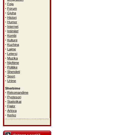
·
Feja
·
Forum
·
Gjuha
·
Histori
·
Humor
·
Internet
·
Intimitet
·
Kombi
·
Kulture
·
Kuzhina
·
Lajme
·
Letersi
·
Muzika
·
Njoftime
·
Politike
·
Shendeti
·
Sport
·
Urime
Sherbime
·
Rekomandime
·
Pyetesori
·
Statistikat
·
Fjalor
·
Arkiva
·
Kerko