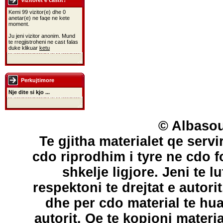
Vizitoret e castit?
Kemi 99 vizitor(e) dhe 0
anetar(e) ne faqe ne kete
moment.
Ju jeni vizitor anonim. Mund
te rregjistroheni ne cast falas
duke klikuar
ketu
Perkujtimore
Nje dite si kjo ...
© Albasou
Te gjitha materialet qe servi
cdo riprodhim i tyre ne cdo 
shkelje ligjore. Jeni te l
respektoni te drejtat e autori
dhe per cdo material te hu
autorit. Qe te kopjoni materi