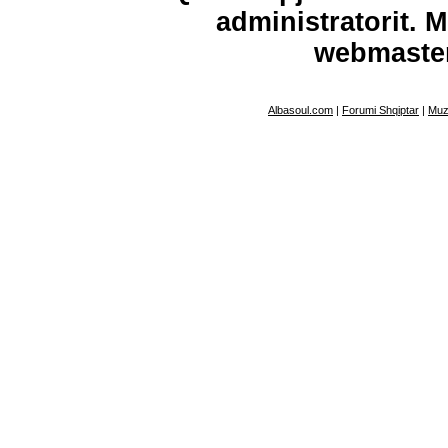
administratorit. 
webmaste
Albasoul.com
|
Forumi Shqiptar
|
Muz