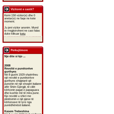
Vizitoret e castit?
Kemi 158 vizitor(e) dhe 0
anetar(e) ne faqe ne kete
moment.
Ju jeni vizitor anonim. Mund
te rregjistroheni ne cast falas
duke klikuar
ketu
Perkujtimore
Nje dite si kjo ...
2008
Revoltë e punëtorëve
gurthyes
Në 8 gusht 1929 shpërtheu
një revoltë e punëtorëve
gurthyes shqiptarë që
punonin në një shoqëri italiane
afër Shën Gjergjit, të cilët
kërkonin pagat e papaguara
dhe kushte më të mira pune.
Kjo revoltë u shkri me
plotësimin e një pjese të
kërkesave të tyre nga
punëdhënësit italianë.
Kasem Trebeshina