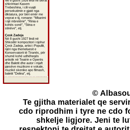
Në 8 gusht 1926 lindi në Berat
shkrimtari Kasem
Trebeshina, i cili vuajti
persekutimin e gjatë nga
diktatura, por bëri emër me
veprat e tij, romane: "Mbarimi
i një mbretërie", "Rinia e
kohës sonë", "Stina e
stinëve", etj.
Çesk Zadeja
Në 8 gusht 1927 lindi në
Shkodër kompozitori i njohur
Çesk Zadeja, artist i Popullit,
njëri nga themeluesit e
Konservatorit të Tiranës, për
shumë kohë udhëheqës
artistik në Teatrin e Operës
dhe Baletit dhe autor i mjaft
pjesëve muzikore e vokale,
muzikë skenike apo filmash,
baletit "Delina", etj.
© Albasou
Te gjitha materialet qe servi
cdo riprodhim i tyre ne cdo 
shkelje ligjore. Jeni te l
respektoni te drejtat e autori