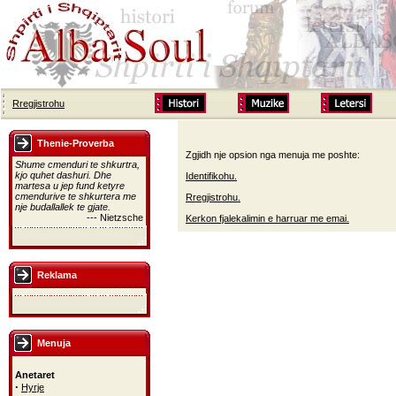
Rregjistrohu
Thenie-Proverba
Zgjidh nje opsion nga menuja me poshte:
Shume cmenduri te shkurtra,
kjo quhet dashuri. Dhe
Identifikohu.
martesa u jep fund ketyre
cmendurive te shkurtera me
Rregjistrohu.
nje budallallek te gjate.
--- Nietzsche
Kerkon fjalekalimin e harruar me emai.
Reklama
Menuja
Anetaret
·
Hyrje