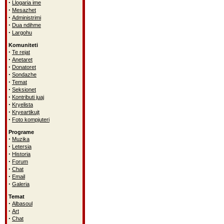
·
Llogaria ime
·
Mesazhet
·
Administrimi
·
Dua ndihme
·
Largohu
Komuniteti
·
Te rejat
·
Anetaret
·
Donatoret
·
Sondazhe
·
Temat
·
Seksionet
·
Kontributi juaj
·
Kryelista
·
Kryeartikujt
·
Foto kompjuteri
Programe
·
Muzika
·
Letersia
·
Historia
·
Forum
·
Chat
·
Email
·
Galeria
Temat
·
Albasoul
·
Art
·
Chat