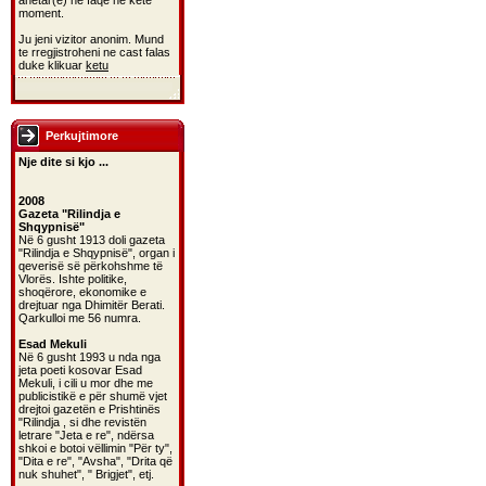
anetar(e) ne faqe ne kete
moment.
Ju jeni vizitor anonim. Mund
te rregjistroheni ne cast falas
duke klikuar
ketu
Perkujtimore
Nje dite si kjo ...
2008
Gazeta "Rilindja e
Shqypnisë"
Në 6 gusht 1913 doli gazeta
"Rilindja e Shqypnisë", organ i
qeverisë së përkohshme të
Vlorës. Ishte politike,
shoqërore, ekonomike e
drejtuar nga Dhimitër Berati.
Qarkulloi me 56 numra.
Esad Mekuli
Në 6 gusht 1993 u nda nga
jeta poeti kosovar Esad
Mekuli, i cili u mor dhe me
publicistikë e për shumë vjet
drejtoi gazetën e Prishtinës
"Rilindja , si dhe revistën
letrare "Jeta e re", ndërsa
shkoi e botoi vëllimin "Për ty",
"Dita e re", "Avsha", "Drita që
nuk shuhet", " Brigjet", etj.