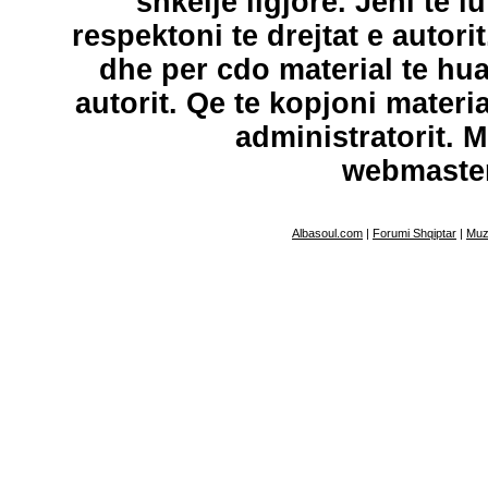
shkelje ligjore. Jeni te l
respektoni te drejtat e autori
dhe per cdo material te hu
autorit. Qe te kopjoni materi
administratorit. 
webmaste
Albasoul.com
|
Forumi Shqiptar
|
Muz