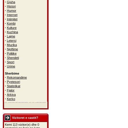
·
Gjuha
·
Histori
·
Humor
·
Internet
·
Intimitet
·
Kombi
·
Kulture
·
Kuzhina
·
Lajme
·
Letersi
·
Muzika
·
Njoftime
·
Politike
·
Shendeti
·
Sport
·
Urime
Sherbime
·
Rekomandime
·
Pyetesori
·
Statistikat
·
Fjalor
·
Arkiva
·
Kerko
Vizitoret e castit?
Kemi 113 vizitor(e) dhe 0