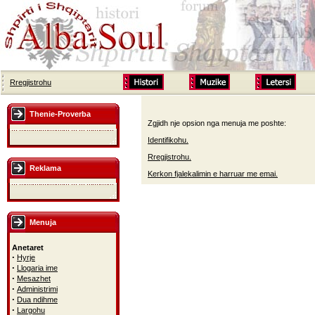
Rregjistrohu
Thenie-Proverba
Zgjidh nje opsion nga menuja me poshte:
Identifikohu.
Rregjistrohu.
Reklama
Kerkon fjalekalimin e harruar me emai.
Menuja
Anetaret
·
Hyrje
·
Llogaria ime
·
Mesazhet
·
Administrimi
·
Dua ndihme
·
Largohu