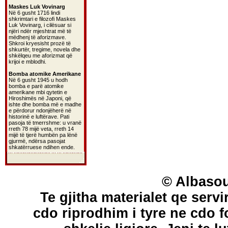
Maskes Luk Vovinarg
Në 6 gusht 1716 lindi
shkrimtari e filozofi Maskes
Luk Vovinarg, i cilësuar si
njëri ndër mjeshtrat më të
mëdhenj të aforizmave.
Shkroi kryesisht prozë të
shkurtër, tregime, novela dhe
shkëlqeu me aforizmat që
krijoi e mblodhi.
Bomba atomike Amerikane
Në 6 gusht 1945 u hodh
bomba e parë atomike
amerikane mbi qytetin e
Hiroshimës në Japoni, që
ishte dhe bomba më e madhe
e përdorur ndonjëherë në
historinë e luftërave. Pati
pasoja të tmerrshme: u vranë
rreth 78 mijë veta, rreth 14
mijë të tjerë humbën pa lënë
gjurmë, ndërsa pasojat
shkatërruese ndihen ende.
© Albasou
Te gjitha materialet qe servi
cdo riprodhim i tyre ne cdo 