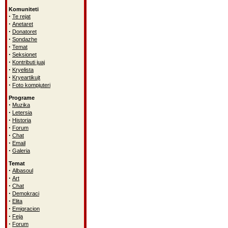
Komuniteti
·
Te rejat
·
Anetaret
·
Donatoret
·
Sondazhe
·
Temat
·
Seksionet
·
Kontributi juaj
·
Kryelista
·
Kryeartikujt
·
Foto kompjuteri
Programe
·
Muzika
·
Letersia
·
Historia
·
Forum
·
Chat
·
Email
·
Galeria
Temat
·
Albasoul
·
Art
·
Chat
·
Demokraci
·
Elita
·
Emigracion
·
Feja
·
Forum