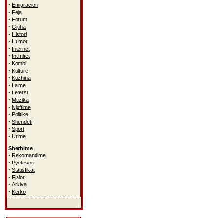
·
Emigracion
·
Feja
·
Forum
·
Gjuha
·
Histori
·
Humor
·
Internet
·
Intimitet
·
Kombi
·
Kulture
·
Kuzhina
·
Lajme
·
Letersi
·
Muzika
·
Njoftime
·
Politike
·
Shendeti
·
Sport
·
Urime
Sherbime
·
Rekomandime
·
Pyetesori
·
Statistikat
·
Fjalor
·
Arkiva
·
Kerko