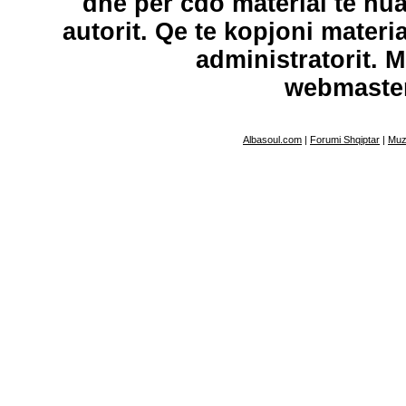
dhe per cdo material te hu
autorit. Qe te kopjoni materi
administratorit. 
webmaste
Albasoul.com
|
Forumi Shqiptar
|
Muz