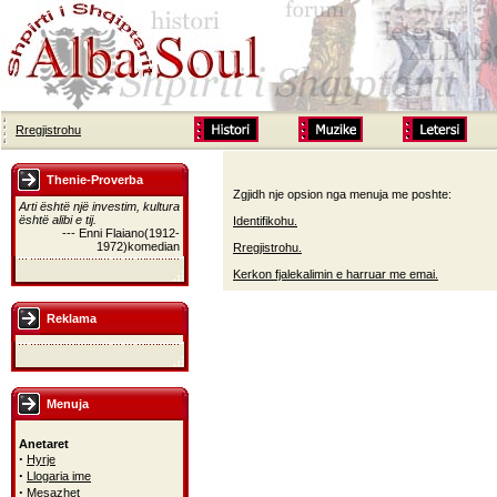
Rregjistrohu
Thenie-Proverba
Zgjidh nje opsion nga menuja me poshte:
Arti është një investim, kultura
është alibi e tij.
Identifikohu.
--- Enni Flaiano(1912-
1972)komedian
Rregjistrohu.
Kerkon fjalekalimin e harruar me emai.
Reklama
Menuja
Anetaret
·
Hyrje
·
Llogaria ime
·
Mesazhet