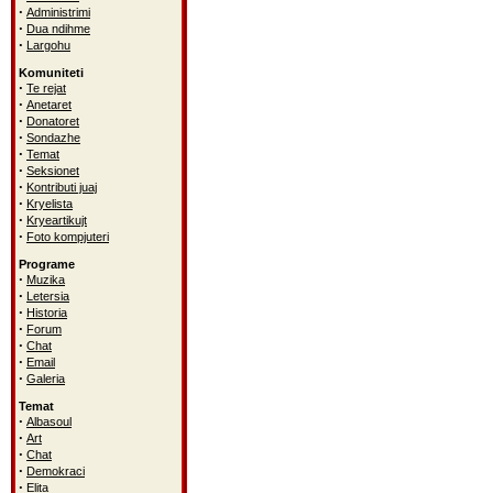
·
Administrimi
·
Dua ndihme
·
Largohu
Komuniteti
·
Te rejat
·
Anetaret
·
Donatoret
·
Sondazhe
·
Temat
·
Seksionet
·
Kontributi juaj
·
Kryelista
·
Kryeartikujt
·
Foto kompjuteri
Programe
·
Muzika
·
Letersia
·
Historia
·
Forum
·
Chat
·
Email
·
Galeria
Temat
·
Albasoul
·
Art
·
Chat
·
Demokraci
·
Elita