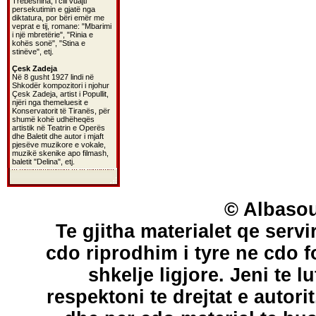
Trebeshina, i cili vuajti
persekutimin e gjatë nga
diktatura, por bëri emër me
veprat e tij, romane: "Mbarimi
i një mbretërie", "Rinia e
kohës sonë", "Stina e
stinëve", etj.
Çesk Zadeja
Në 8 gusht 1927 lindi në
Shkodër kompozitori i njohur
Çesk Zadeja, artist i Popullit,
njëri nga themeluesit e
Konservatorit të Tiranës, për
shumë kohë udhëheqës
artistik në Teatrin e Operës
dhe Baletit dhe autor i mjaft
pjesëve muzikore e vokale,
muzikë skenike apo filmash,
baletit "Delina", etj.
© Albasou
Te gjitha materialet qe servi
cdo riprodhim i tyre ne cdo 
shkelje ligjore. Jeni te l
respektoni te drejtat e autori