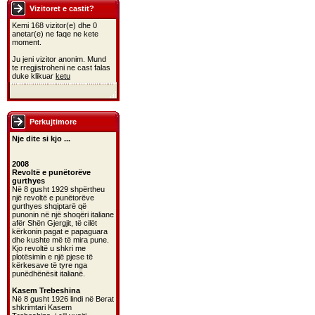
Vizitoret e castit?
Kemi 168 vizitor(e) dhe 0
anetar(e) ne faqe ne kete
moment.
Ju jeni vizitor anonim. Mund
te rregjistroheni ne cast falas
duke klikuar
ketu
Perkujtimore
Nje dite si kjo ...
2008
Revoltë e punëtorëve
gurthyes
Në 8 gusht 1929 shpërtheu
një revoltë e punëtorëve
gurthyes shqiptarë që
punonin në një shoqëri italiane
afër Shën Gjergjit, të cilët
kërkonin pagat e papaguara
dhe kushte më të mira pune.
Kjo revoltë u shkri me
plotësimin e një pjese të
kërkesave të tyre nga
punëdhënësit italianë.
Kasem Trebeshina
Në 8 gusht 1926 lindi në Berat
shkrimtari Kasem