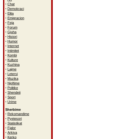
·
Chat
·
Demokraci
·
Elita
·
Emigracion
·
Feja
·
Forum
·
Gjuha
·
Histori
·
Humor
·
Internet
·
Intimitet
·
Kombi
·
Kulture
·
Kuzhina
·
Lajme
·
Letersi
·
Muzika
·
Njoftime
·
Politike
·
Shendeti
·
Sport
·
Urime
Sherbime
·
Rekomandime
·
Pyetesori
·
Statistikat
·
Fjalor
·
Arkiva
·
Kerko