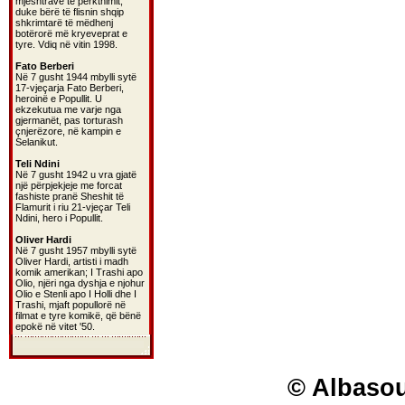
mjeshtrave të përkthimit,
duke bërë të flisnin shqip
shkrimtarë të mëdhenj
botërorë më kryeveprat e
tyre. Vdiq në vitin 1998.
Fato Berberi
Në 7 gusht 1944 mbylli sytë
17-vjeçarja Fato Berberi,
heroinë e Popullit. U
ekzekutua me varje nga
gjermanët, pas torturash
çnjerëzore, në kampin e
Selanikut.
Teli Ndini
Në 7 gusht 1942 u vra gjatë
një përpjekjeje me forcat
fashiste pranë Sheshit të
Flamurit i riu 21-vjeçar Teli
Ndini, hero i Popullit.
Oliver Hardi
Në 7 gusht 1957 mbylli sytë
Oliver Hardi, artisti i madh
komik amerikan; I Trashi apo
Olio, njëri nga dyshja e njohur
Olio e Stenli apo I Holli dhe I
Trashi, mjaft popullorë në
filmat e tyre komikë, që bënë
epokë në vitet '50.
© Albasou