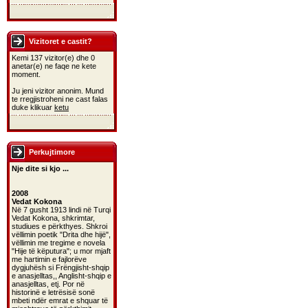
Vizitoret e castit?
Kemi 137 vizitor(e) dhe 0
anetar(e) ne faqe ne kete
moment.
Ju jeni vizitor anonim. Mund
te rregjistroheni ne cast falas
duke klikuar
ketu
Perkujtimore
Nje dite si kjo ...
2008
Vedat Kokona
Në 7 gusht 1913 lindi në Turqi
Vedat Kokona, shkrimtar,
studiues e përkthyes. Shkroi
vëllimin poetik "Drita dhe hijë",
vëllimin me tregime e novela
"Hije të këputura"; u mor mjaft
me hartimin e fajlorëve
dygjuhësh si Frëngjisht-shqip
e anasjelltas,, Anglisht-shqip e
anasjelltas, etj. Por në
historinë e letrësisë sonë
mbeti ndër emrat e shquar të