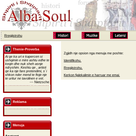
Rregjistrohu
Thenie-Proverba
Zgjidh nje opsion nga menuja me poshte:
Ai qe ka uri e kapercen si
ushqimin e mire ashtu edhe te
Identifikohu.
keqin dhe nuk sheh asnje
ndryshim. Keshtu qe , artisti
Rregjistrohu.
qe ka nje fare pretendimi, s`i
shkon nder mend te ftoje nje
Kerkon fjalekalimin e harruar me emai.
te uritur ne tavolinen e vet.
--- Nietzsche
Reklama
Menuja