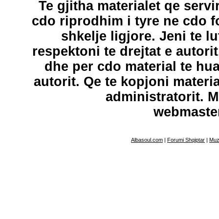
Te gjitha materialet qe servi
cdo riprodhim i tyre ne cdo 
shkelje ligjore. Jeni te l
respektoni te drejtat e autori
dhe per cdo material te hu
autorit. Qe te kopjoni materi
administratorit. 
webmaste
Albasoul.com
|
Forumi Shqiptar
|
Muz