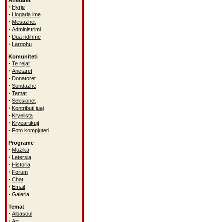
Anetaret
·
Hyrje
·
Llogaria ime
·
Mesazhet
·
Administrimi
·
Dua ndihme
·
Largohu
Komuniteti
·
Te rejat
·
Anetaret
·
Donatoret
·
Sondazhe
·
Temat
·
Seksionet
·
Kontributi juaj
·
Kryelista
·
Kryeartikujt
·
Foto kompjuteri
Programe
·
Muzika
·
Letersia
·
Historia
·
Forum
·
Chat
·
Email
·
Galeria
Temat
·
Albasoul
·
Art