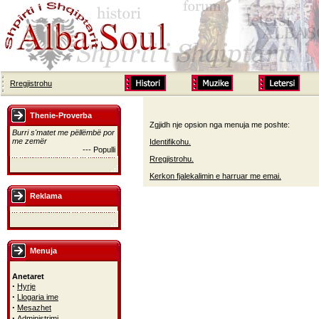
Rregjistrohu
Thenie-Proverba
Zgjidh nje opsion nga menuja me poshte:
Burri s'matet me pëllëmbë por
me zemër
Identifikohu.
--- Populli
Rregjistrohu.
Kerkon fjalekalimin e harruar me emai.
Reklama
Menuja
Anetaret
·
Hyrje
·
Llogaria ime
·
Mesazhet
·
Administrimi