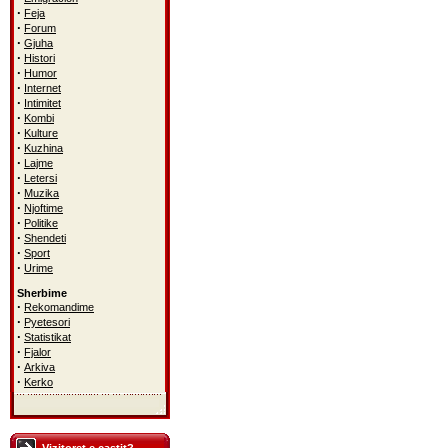
·
Feja
·
Forum
·
Gjuha
·
Histori
·
Humor
·
Internet
·
Intimitet
·
Kombi
·
Kulture
·
Kuzhina
·
Lajme
·
Letersi
·
Muzika
·
Njoftime
·
Politike
·
Shendeti
·
Sport
·
Urime
Sherbime
·
Rekomandime
·
Pyetesori
·
Statistikat
·
Fjalor
·
Arkiva
·
Kerko