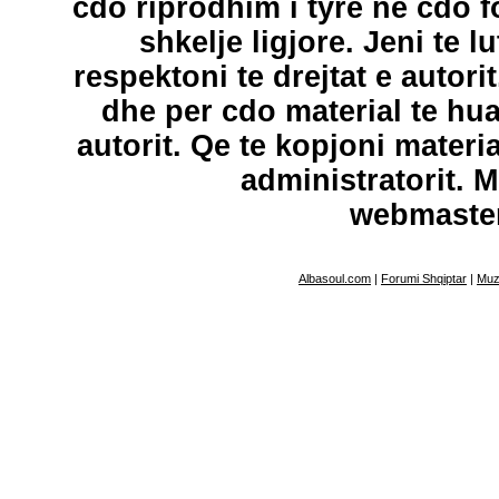
cdo riprodhim i tyre ne cdo 
shkelje ligjore. Jeni te l
respektoni te drejtat e autori
dhe per cdo material te hu
autorit. Qe te kopjoni materi
administratorit. 
webmaste
Albasoul.com
|
Forumi Shqiptar
|
Muz