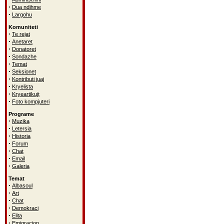
·
Dua ndihme
·
Largohu
Komuniteti
·
Te rejat
·
Anetaret
·
Donatoret
·
Sondazhe
·
Temat
·
Seksionet
·
Kontributi juaj
·
Kryelista
·
Kryeartikujt
·
Foto kompjuteri
Programe
·
Muzika
·
Letersia
·
Historia
·
Forum
·
Chat
·
Email
·
Galeria
Temat
·
Albasoul
·
Art
·
Chat
·
Demokraci
·
Elita
·
Emigracion