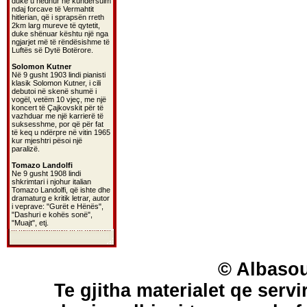
duke u hedhur në kundërsulm
ndaj forcave të Vermahtit
hitlerian, që i sprapsën rreth
2km larg mureve të qytetit,
duke shënuar kështu një nga
ngjarjet më të rëndësishme të
Luftës së Dytë Botërore.
Solomon Kutner
Në 9 gusht 1903 lindi pianisti
klasik Solomon Kutner, i cili
debutoi në skenë shumë i
vogël, vetëm 10 vjeç, me një
koncert të Çajkovskit për të
vazhduar me një karrierë të
suksesshme, por që për fat
të keq u ndërpre në vitin 1965
kur mjeshtri pësoi një
paralizë.
Tomazo Landolfi
Ne 9 gusht 1908 lindi
shkrimtari i njohur italian
Tomazo Landolfi, që ishte dhe
dramaturg e kritik letrar, autor
i veprave: "Gurët e Hënës",
"Dashuri e kohës sonë",
"Muajt", etj.
© Albasou
Te gjitha materialet qe servi