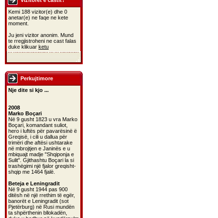
Vizitoret e castit?
Kemi 188 vizitor(e) dhe 0
anetar(e) ne faqe ne kete
moment.
Ju jeni vizitor anonim. Mund
te rregjistroheni ne cast falas
duke klikuar
ketu
Perkujtimore
Nje dite si kjo ...
2008
Marko Boçari
Në 9 gusht 1823 u vra Marko
Boçari, komandant suliot,
hero i luftës për pavarësinë ë
Greqisë, i cili u dallua për
trimëri dhe aftësi ushtarake
në mbrojtjen e Janinës e u
mbiquajt madje "Shqiponja e
Sulit". Gjithashtu Boçari la si
trashëgimi një fjalor greqisht-
shqip me 1464 fjalë.
Beteja e Leningradit
Në 9 gusht 1944 pas 900
ditësh në një rrethim të egër,
banorët e Leningradit (sot
Pjetërburg) në Rusi mundën
ta shpërthenin bllokadën,