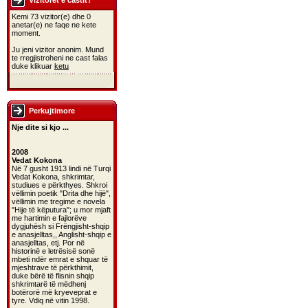
Vizitoret e castit?
Kemi 73 vizitor(e) dhe 0
anetar(e) ne faqe ne kete
moment.
Ju jeni vizitor anonim. Mund
te rregjistroheni ne cast falas
duke klikuar
ketu
Perkujtimore
Nje dite si kjo ...
2008
Vedat Kokona
Në 7 gusht 1913 lindi në Turqi
Vedat Kokona, shkrimtar,
studiues e përkthyes. Shkroi
vëllimin poetik "Drita dhe hijë",
vëllimin me tregime e novela
"Hije të këputura"; u mor mjaft
me hartimin e fajlorëve
dygjuhësh si Frëngjisht-shqip
e anasjelltas,, Anglisht-shqip e
anasjelltas, etj. Por në
historinë e letrësisë sonë
mbeti ndër emrat e shquar të
mjeshtrave të përkthimit,
duke bërë të flisnin shqip
shkrimtarë të mëdhenj
botërorë më kryeveprat e
tyre. Vdiq në vitin 1998.