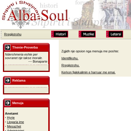
Rregjistrohu
Thenie-Proverba
Zgjidh nje opsion nga menuja me poshte:
Ndershmeria eshte per
sovranet nje takse morale.
Identifikohu.
--- Bonaparte
Rregjistrohu.
Kerkon fjalekalimin e harruar me emai.
Reklama
Menuja
Anetaret
·
Hyrje
·
Llogaria ime
·
Mesazhet
·
Administrimi