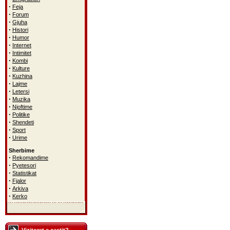
·
Feja
·
Forum
·
Gjuha
·
Histori
·
Humor
·
Internet
·
Intimitet
·
Kombi
·
Kulture
·
Kuzhina
·
Lajme
·
Letersi
·
Muzika
·
Njoftime
·
Politike
·
Shendeti
·
Sport
·
Urime
Sherbime
·
Rekomandime
·
Pyetesori
·
Statistikat
·
Fjalor
·
Arkiva
·
Kerko