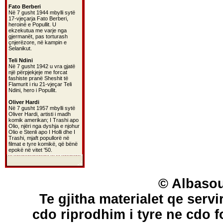
Fato Berberi
Në 7 gusht 1944 mbylli sytë
17-vjeçarja Fato Berberi,
heroinë e Popullit. U
ekzekutua me varje nga
gjermanët, pas torturash
çnjerëzore, në kampin e
Selanikut.
Teli Ndini
Në 7 gusht 1942 u vra gjatë
një përpjekjeje me forcat
fashiste pranë Sheshit të
Flamurit i riu 21-vjeçar Teli
Ndini, hero i Popullit.
Oliver Hardi
Në 7 gusht 1957 mbylli sytë
Oliver Hardi, artisti i madh
komik amerikan; I Trashi apo
Olio, njëri nga dyshja e njohur
Olio e Stenli apo I Holli dhe I
Trashi, mjaft popullorë në
filmat e tyre komikë, që bënë
epokë në vitet '50.
© Albasou
Te gjitha materialet qe servi
cdo riprodhim i tyre ne cdo 