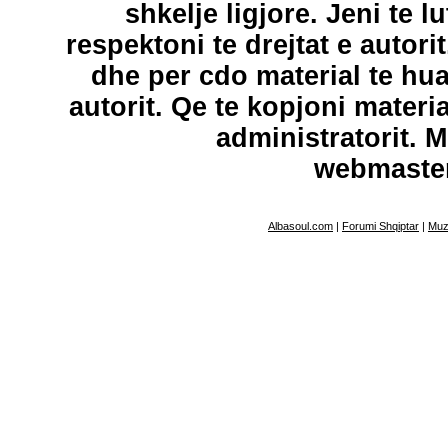
shkelje ligjore. Jeni te l
respektoni te drejtat e autori
dhe per cdo material te hu
autorit. Qe te kopjoni materi
administratorit. 
webmaste
Albasoul.com
|
Forumi Shqiptar
|
Muz