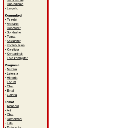
·
Dua ndihme
·
Largohu
Komuniteti
·
Te rejat
·
Anetaret
·
Donatoret
·
Sondazhe
·
Temat
·
Seksionet
·
Kontributi juaj
·
Kryelista
·
Kryeartikujt
·
Foto kompjuteri
Programe
·
Muzika
·
Letersia
·
Historia
·
Forum
·
Chat
·
Email
·
Galeria
Temat
·
Albasoul
·
Art
·
Chat
·
Demokraci
·
Elita
·
Emigracion