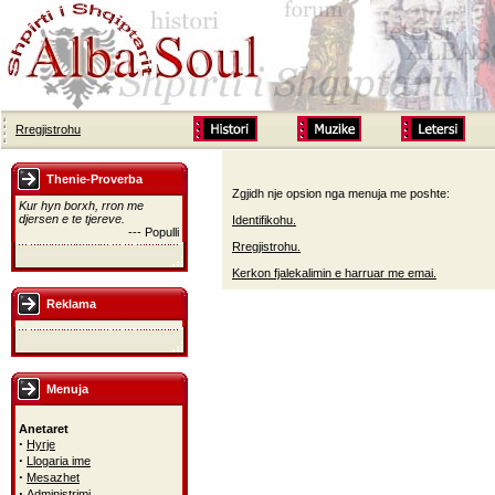
Rregjistrohu
Thenie-Proverba
Zgjidh nje opsion nga menuja me poshte:
Kur hyn borxh, rron me
djersen e te tjereve.
Identifikohu.
--- Populli
Rregjistrohu.
Kerkon fjalekalimin e harruar me emai.
Reklama
Menuja
Anetaret
·
Hyrje
·
Llogaria ime
·
Mesazhet
·
Administrimi