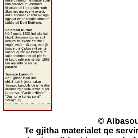
duke u hedhur në kundërsulm
ndaj forcave të Vermahtit
hitlerian, që i sprapsën rreth
2km larg mureve të qytetit,
duke shënuar kështu një nga
ngjarjet më të rëndësishme të
Luftës së Dytë Botërore.
Solomon Kutner
Në 9 gusht 1903 lindi pianisti
klasik Solomon Kutner, i cili
debutoi në skenë shumë i
vogël, vetëm 10 vjeç, me një
koncert të Çajkovskit për të
vazhduar me një karrierë të
suksesshme, por që për fat
të keq u ndërpre në vitin 1965
kur mjeshtri pësoi një
paralizë.
Tomazo Landolfi
Ne 9 gusht 1908 lindi
shkrimtari i njohur italian
Tomazo Landolfi, që ishte dhe
dramaturg e kritik letrar, autor
i veprave: "Gurët e Hënës",
"Dashuri e kohës sonë",
"Muajt", etj.
© Albasou
Te gjitha materialet qe servi