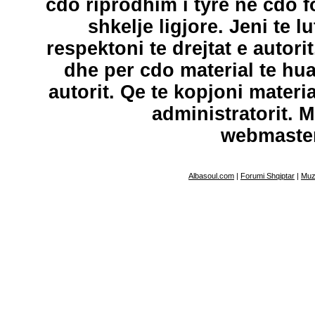
cdo riprodhim i tyre ne cdo 
shkelje ligjore. Jeni te l
respektoni te drejtat e autori
dhe per cdo material te hu
autorit. Qe te kopjoni materi
administratorit. 
webmaste
Albasoul.com
|
Forumi Shqiptar
|
Muz