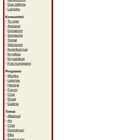
·
Dua ndihme
·
Largohu
Komuniteti
·
Te rejat
·
Anetaret
·
Donatoret
·
Sondazhe
·
Temat
·
Seksionet
·
Kontributi juaj
·
Kryelista
·
Kryeartikujt
·
Foto kompjuteri
Programe
·
Muzika
·
Letersia
·
Historia
·
Forum
·
Chat
·
Email
·
Galeria
Temat
·
Albasoul
·
Art
·
Chat
·
Demokraci
·
Elita
·
Emigracion