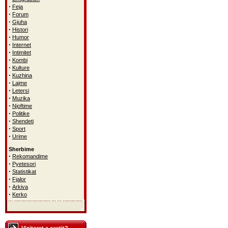
·
Feja
·
Forum
·
Gjuha
·
Histori
·
Humor
·
Internet
·
Intimitet
·
Kombi
·
Kulture
·
Kuzhina
·
Lajme
·
Letersi
·
Muzika
·
Njoftime
·
Politike
·
Shendeti
·
Sport
·
Urime
Sherbime
·
Rekomandime
·
Pyetesori
·
Statistikat
·
Fjalor
·
Arkiva
·
Kerko