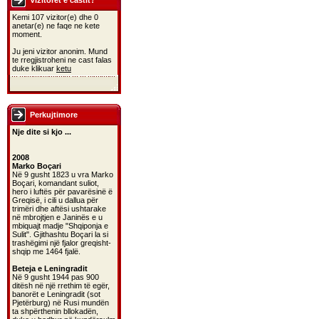
Vizitoret e castit?
Kemi 107 vizitor(e) dhe 0
anetar(e) ne faqe ne kete
moment.
Ju jeni vizitor anonim. Mund
te rregjistroheni ne cast falas
duke klikuar
ketu
Perkujtimore
Nje dite si kjo ...
2008
Marko Boçari
Në 9 gusht 1823 u vra Marko
Boçari, komandant suliot,
hero i luftës për pavarësinë ë
Greqisë, i cili u dallua për
trimëri dhe aftësi ushtarake
në mbrojtjen e Janinës e u
mbiquajt madje "Shqiponja e
Sulit". Gjithashtu Boçari la si
trashëgimi një fjalor greqisht-
shqip me 1464 fjalë.
Beteja e Leningradit
Në 9 gusht 1944 pas 900
ditësh në një rrethim të egër,
banorët e Leningradit (sot
Pjetërburg) në Rusi mundën
ta shpërthenin bllokadën,