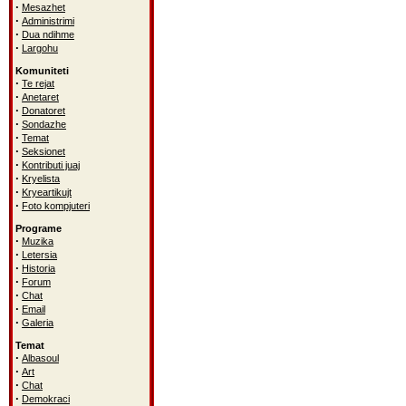
·
Mesazhet
·
Administrimi
·
Dua ndihme
·
Largohu
Komuniteti
·
Te rejat
·
Anetaret
·
Donatoret
·
Sondazhe
·
Temat
·
Seksionet
·
Kontributi juaj
·
Kryelista
·
Kryeartikujt
·
Foto kompjuteri
Programe
·
Muzika
·
Letersia
·
Historia
·
Forum
·
Chat
·
Email
·
Galeria
Temat
·
Albasoul
·
Art
·
Chat
·
Demokraci