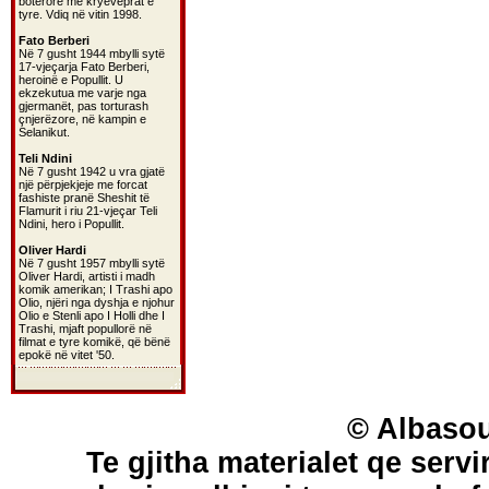
botërorë më kryeveprat e
tyre. Vdiq në vitin 1998.
Fato Berberi
Në 7 gusht 1944 mbylli sytë
17-vjeçarja Fato Berberi,
heroinë e Popullit. U
ekzekutua me varje nga
gjermanët, pas torturash
çnjerëzore, në kampin e
Selanikut.
Teli Ndini
Në 7 gusht 1942 u vra gjatë
një përpjekjeje me forcat
fashiste pranë Sheshit të
Flamurit i riu 21-vjeçar Teli
Ndini, hero i Popullit.
Oliver Hardi
Në 7 gusht 1957 mbylli sytë
Oliver Hardi, artisti i madh
komik amerikan; I Trashi apo
Olio, njëri nga dyshja e njohur
Olio e Stenli apo I Holli dhe I
Trashi, mjaft popullorë në
filmat e tyre komikë, që bënë
epokë në vitet '50.
© Albasou
Te gjitha materialet qe servi