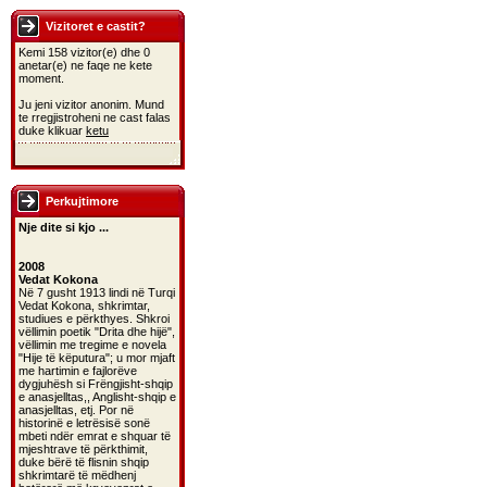
Vizitoret e castit?
Kemi 158 vizitor(e) dhe 0
anetar(e) ne faqe ne kete
moment.
Ju jeni vizitor anonim. Mund
te rregjistroheni ne cast falas
duke klikuar
ketu
Perkujtimore
Nje dite si kjo ...
2008
Vedat Kokona
Në 7 gusht 1913 lindi në Turqi
Vedat Kokona, shkrimtar,
studiues e përkthyes. Shkroi
vëllimin poetik "Drita dhe hijë",
vëllimin me tregime e novela
"Hije të këputura"; u mor mjaft
me hartimin e fajlorëve
dygjuhësh si Frëngjisht-shqip
e anasjelltas,, Anglisht-shqip e
anasjelltas, etj. Por në
historinë e letrësisë sonë
mbeti ndër emrat e shquar të
mjeshtrave të përkthimit,
duke bërë të flisnin shqip
shkrimtarë të mëdhenj