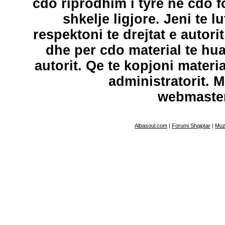
cdo riprodhim i tyre ne cdo 
shkelje ligjore. Jeni te l
respektoni te drejtat e autori
dhe per cdo material te hu
autorit. Qe te kopjoni materi
administratorit. 
webmaste
Albasoul.com
|
Forumi Shqiptar
|
Muz