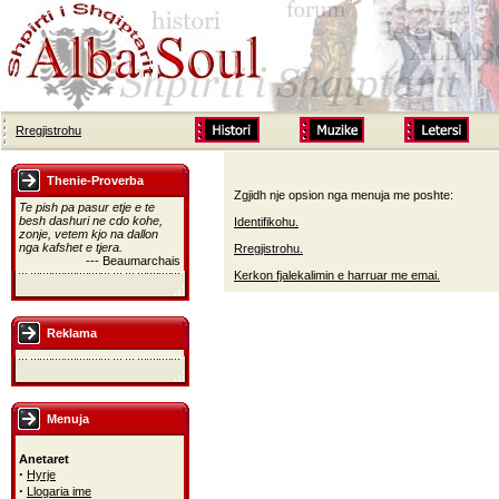
Rregjistrohu
Thenie-Proverba
Zgjidh nje opsion nga menuja me poshte:
Te pish pa pasur etje e te
besh dashuri ne cdo kohe,
Identifikohu.
zonje, vetem kjo na dallon
nga kafshet e tjera.
Rregjistrohu.
--- Beaumarchais
Kerkon fjalekalimin e harruar me emai.
Reklama
Menuja
Anetaret
·
Hyrje
·
Llogaria ime