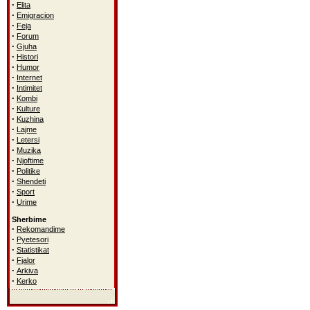
·
Elita
·
Emigracion
·
Feja
·
Forum
·
Gjuha
·
Histori
·
Humor
·
Internet
·
Intimitet
·
Kombi
·
Kulture
·
Kuzhina
·
Lajme
·
Letersi
·
Muzika
·
Njoftime
·
Politike
·
Shendeti
·
Sport
·
Urime
Sherbime
·
Rekomandime
·
Pyetesori
·
Statistikat
·
Fjalor
·
Arkiva
·
Kerko