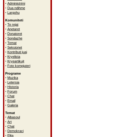
·
Administrimi
·
Dua ndihme
·
Largohu
Komuniteti
·
Te rejat
·
Anetaret
·
Donatoret
·
Sondazhe
·
Temat
·
Seksionet
·
Kontributi juaj
·
Kryelista
·
Kryeartikujt
·
Foto kompjuteri
Programe
·
Muzika
·
Letersia
·
Historia
·
Forum
·
Chat
·
Email
·
Galeria
Temat
·
Albasoul
·
Art
·
Chat
·
Demokraci
·
Elita