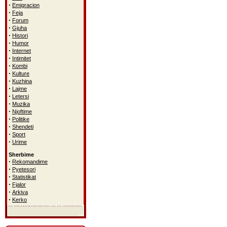
·
Emigracion
·
Feja
·
Forum
·
Gjuha
·
Histori
·
Humor
·
Internet
·
Intimitet
·
Kombi
·
Kulture
·
Kuzhina
·
Lajme
·
Letersi
·
Muzika
·
Njoftime
·
Politike
·
Shendeti
·
Sport
·
Urime
Sherbime
·
Rekomandime
·
Pyetesori
·
Statistikat
·
Fjalor
·
Arkiva
·
Kerko