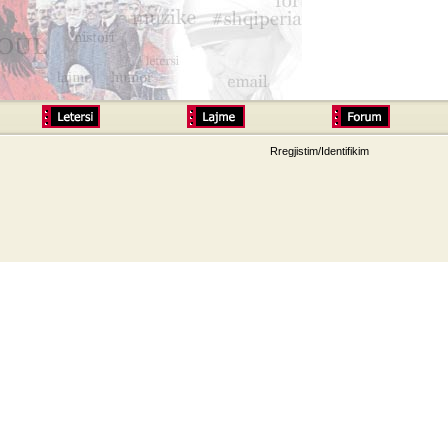
Rregjistim/Identifikim