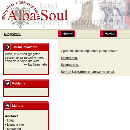
Rregjistrohu
Thenie-Proverba
Zgjidh nje opsion nga menuja me poshte:
Kudo, nuk shoh gje tjeter
vecse njerez qe bejne mire,
Identifikohu.
edhe qe e bejne ate keq.
--- La Beaumelle
Rregjistrohu.
Kerkon fjalekalimin e harruar me emai.
Reklama
Menuja
Anetaret
·
Hyrje
·
Llogaria ime
·
Mesazhet