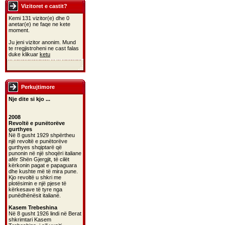
Vizitoret e castit?
Kemi 131 vizitor(e) dhe 0
anetar(e) ne faqe ne kete
moment.
Ju jeni vizitor anonim. Mund
te rregjistroheni ne cast falas
duke klikuar
ketu
Perkujtimore
Nje dite si kjo ...
2008
Revoltë e punëtorëve
gurthyes
Në 8 gusht 1929 shpërtheu
një revoltë e punëtorëve
gurthyes shqiptarë që
punonin në një shoqëri italiane
afër Shën Gjergjit, të cilët
kërkonin pagat e papaguara
dhe kushte më të mira pune.
Kjo revoltë u shkri me
plotësimin e një pjese të
kërkesave të tyre nga
punëdhënësit italianë.
Kasem Trebeshina
Në 8 gusht 1926 lindi në Berat
shkrimtari Kasem