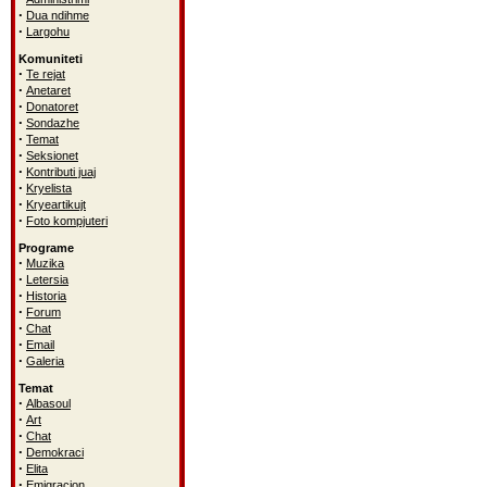
·
Dua ndihme
·
Largohu
Komuniteti
·
Te rejat
·
Anetaret
·
Donatoret
·
Sondazhe
·
Temat
·
Seksionet
·
Kontributi juaj
·
Kryelista
·
Kryeartikujt
·
Foto kompjuteri
Programe
·
Muzika
·
Letersia
·
Historia
·
Forum
·
Chat
·
Email
·
Galeria
Temat
·
Albasoul
·
Art
·
Chat
·
Demokraci
·
Elita
·
Emigracion