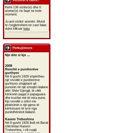
Vizitoret e castit?
Kemi 136 vizitor(e) dhe 0
anetar(e) ne faqe ne kete
moment.
Ju jeni vizitor anonim. Mund
te rregjistroheni ne cast falas
duke klikuar
ketu
Perkujtimore
Nje dite si kjo ...
2008
Revoltë e punëtorëve
gurthyes
Në 8 gusht 1929 shpërtheu
një revoltë e punëtorëve
gurthyes shqiptarë që
punonin në një shoqëri italiane
afër Shën Gjergjit, të cilët
kërkonin pagat e papaguara
dhe kushte më të mira pune.
Kjo revoltë u shkri me
plotësimin e një pjese të
kërkesave të tyre nga
punëdhënësit italianë.
Kasem Trebeshina
Në 8 gusht 1926 lindi në Berat
shkrimtari Kasem
Trebeshina, i cili vuajti