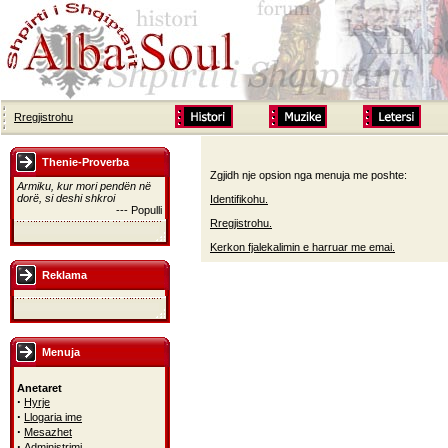
Rregjistrohu
Thenie-Proverba
Zgjidh nje opsion nga menuja me poshte:
Armiku, kur mori pendën në
dorë, si deshi shkroi
Identifikohu.
--- Populli
Rregjistrohu.
Kerkon fjalekalimin e harruar me emai.
Reklama
Menuja
Anetaret
·
Hyrje
·
Llogaria ime
·
Mesazhet
·
Administrimi