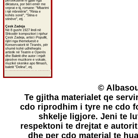
persekutimin e gjatë nga
diktatura, por bëri emër me
veprat e tij, romane: "Mbarimi
i një mbretërie", "Rinia e
kohës sonë", "Stina e
stinëve", etj.
Çesk Zadeja
Në 8 gusht 1927 lindi në
Shkodër kompozitori i njohur
Çesk Zadeja, artist i Popullit,
njëri nga themeluesit e
Konservatorit të Tiranës, për
shumë kohë udhëheqës
artistik në Teatrin e Operës
dhe Baletit dhe autor i mjaft
pjesëve muzikore e vokale,
muzikë skenike apo filmash,
baletit "Delina", etj.
© Albasou
Te gjitha materialet qe servi
cdo riprodhim i tyre ne cdo 
shkelje ligjore. Jeni te l
respektoni te drejtat e autori
dhe per cdo material te hu