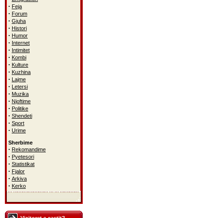
·
Feja
·
Forum
·
Gjuha
·
Histori
·
Humor
·
Internet
·
Intimitet
·
Kombi
·
Kulture
·
Kuzhina
·
Lajme
·
Letersi
·
Muzika
·
Njoftime
·
Politike
·
Shendeti
·
Sport
·
Urime
Sherbime
·
Rekomandime
·
Pyetesori
·
Statistikat
·
Fjalor
·
Arkiva
·
Kerko