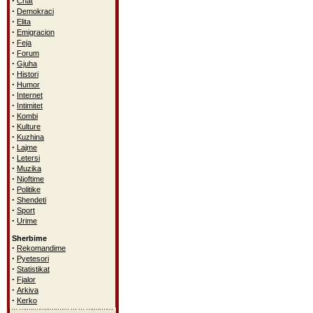
·
Chat
·
Demokraci
·
Elita
·
Emigracion
·
Feja
·
Forum
·
Gjuha
·
Histori
·
Humor
·
Internet
·
Intimitet
·
Kombi
·
Kulture
·
Kuzhina
·
Lajme
·
Letersi
·
Muzika
·
Njoftime
·
Politike
·
Shendeti
·
Sport
·
Urime
Sherbime
·
Rekomandime
·
Pyetesori
·
Statistikat
·
Fjalor
·
Arkiva
·
Kerko