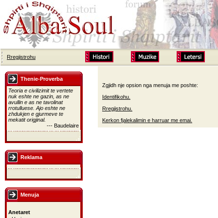
Rregjistrohu
Thenie-Proverba
Zgjidh nje opsion nga menuja me poshte:
Teoria e civilizimit te vertete
nuk eshte ne gazin, as ne
Identifikohu.
avullin e as ne tavolinat
rrotulluese. Ajo eshte ne
Rregjistrohu.
zhdukjen e gjurmeve te
mekatit origjinal.
Kerkon fjalekalimin e harruar me emai.
--- Baudelaire
Reklama
Menuja
Anetaret