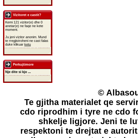
Vizitoret e castit?
Kemi 121 vizitor(e) dhe 0
anetar(e) ne faqe ne kete
moment.
Ju jeni vizitor anonim. Mund
te rregjistroheni ne cast falas
duke klikuar
ketu
Perkujtimore
Nje dite si kjo ...
© Albasou
Te gjitha materialet qe servi
cdo riprodhim i tyre ne cdo 
shkelje ligjore. Jeni te l
respektoni te drejtat e autori