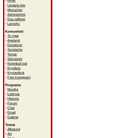
·
Hyrje
·
Llogaria ime
·
Mesazhet
·
Administrimi
·
Dua ndihme
·
Largohu
Komuniteti
·
Te rejat
·
Anetaret
·
Donatoret
·
Sondazhe
·
Temat
·
Seksionet
·
Kontributi juaj
·
Kryelista
·
Kryeartikujt
·
Foto kompjuteri
Programe
·
Muzika
·
Letersia
·
Historia
·
Forum
·
Chat
·
Email
·
Galeria
Temat
·
Albasoul
·
Art