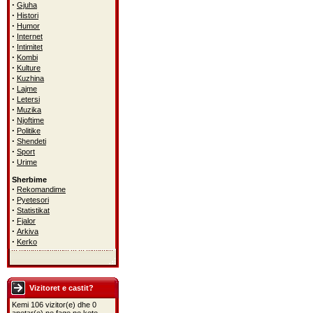
·
Gjuha
·
Histori
·
Humor
·
Internet
·
Intimitet
·
Kombi
·
Kulture
·
Kuzhina
·
Lajme
·
Letersi
·
Muzika
·
Njoftime
·
Politike
·
Shendeti
·
Sport
·
Urime
Sherbime
·
Rekomandime
·
Pyetesori
·
Statistikat
·
Fjalor
·
Arkiva
·
Kerko
Vizitoret e castit?
Kemi 106 vizitor(e) dhe 0