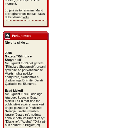
anetar(e) ne faqe ne kete
moment.
Ju jeni vizitor anonim. Mund
te rregjistroheni ne cast falas
duke klikuar
ketu
Perkujtimore
Nje dite si kjo ...
2008
Gazeta "Rilindja e
Shqypnisë"
Në 6 gusht 1913 doli gazeta
"Rilindja e Shqypnisë", organ i
qeverisë së përkohshme të
Vlorës. Ishte politike,
shoqërore, ekonomike e
drejtuar nga Dhimitër Berati.
Qarkulloi me 56 numra.
Esad Mekuli
Në 6 gusht 1993 u nda nga
jeta poeti kosovar Esad
Mekuli, i cili u mor dhe me
publicistikë e për shumë vjet
drejtoi gazetën e Prishtinës
"Rilindja , si dhe revistën
letrare "Jeta e re", ndërsa
shkoi e botoi vëllimin "Për ty",
"Dita e re", "Avsha", "Drita që
nuk shuhet", " Brigjet", etj.