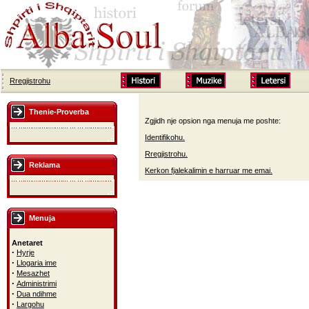
Rregjistrohu
Thenie-Proverba
Zgjidh nje opsion nga menuja me poshte:
Identifikohu.
Rregjistrohu.
Reklama
Kerkon fjalekalimin e harruar me emai.
Menuja
Anetaret
·
Hyrje
·
Llogaria ime
·
Mesazhet
·
Administrimi
·
Dua ndihme
·
Largohu