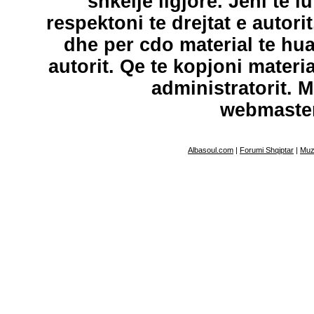
shkelje ligjore. Jeni te l
respektoni te drejtat e autori
dhe per cdo material te hu
autorit. Qe te kopjoni materi
administratorit. 
webmaste
Albasoul.com
|
Forumi Shqiptar
|
Muz