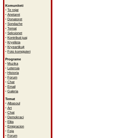
Komuniteti
·
Te rejat
·
Anetaret
·
Donatoret
·
Sondazhe
·
Temat
·
Seksionet
·
Kontributi juaj
·
Kryelista
·
Kryeartikujt
·
Foto kompjuteri
Programe
·
Muzika
·
Letersia
·
Historia
·
Forum
·
Chat
·
Email
·
Galeria
Temat
·
Albasoul
·
Art
·
Chat
·
Demokraci
·
Elita
·
Emigracion
·
Feja
·
Forum