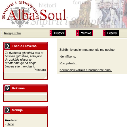
Rregjistrohu
Thenie-Proverba
Zgjidh nje opsion nga menuja me poshte:
Te dyshosh gjithshka ose te
besosh gjithshka, keto jane
Identifikohu.
dy zgjidhje njesoj te
rehatshme qe na heqin
Rregjistrohu.
barren e te menduarit.
--- Poincare
Kerkon fjalekalimin e harruar me emai.
Reklama
Menuja
Anetaret
·
Hyrje