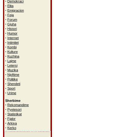
·
Demokraci
·
Elita
·
Emigracion
·
Feja
·
Forum
·
Gjuha
·
Histori
·
Humor
·
Internet
·
Intimitet
·
Kombi
·
Kulture
·
Kuzhina
·
Lajme
·
Letersi
·
Muzika
·
Njoftime
·
Politike
·
Shendeti
·
Sport
·
Urime
Sherbime
·
Rekomandime
·
Pyetesori
·
Statistikat
·
Fjalor
·
Arkiva
·
Kerko