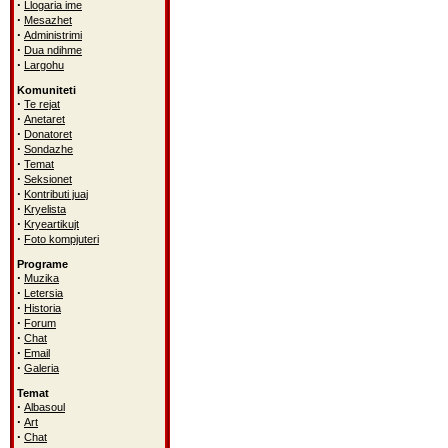
·
Llogaria ime
·
Mesazhet
·
Administrimi
·
Dua ndihme
·
Largohu
Komuniteti
·
Te rejat
·
Anetaret
·
Donatoret
·
Sondazhe
·
Temat
·
Seksionet
·
Kontributi juaj
·
Kryelista
·
Kryeartikujt
·
Foto kompjuteri
Programe
·
Muzika
·
Letersia
·
Historia
·
Forum
·
Chat
·
Email
·
Galeria
Temat
·
Albasoul
·
Art
·
Chat