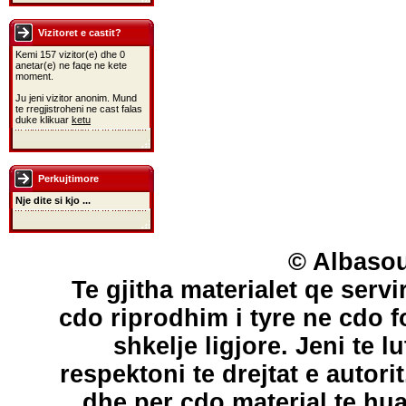
Vizitoret e castit?
Kemi 157 vizitor(e) dhe 0
anetar(e) ne faqe ne kete
moment.
Ju jeni vizitor anonim. Mund
te rregjistroheni ne cast falas
duke klikuar
ketu
Perkujtimore
Nje dite si kjo ...
© Albasou
Te gjitha materialet qe servi
cdo riprodhim i tyre ne cdo 
shkelje ligjore. Jeni te l
respektoni te drejtat e autori
dhe per cdo material te hu