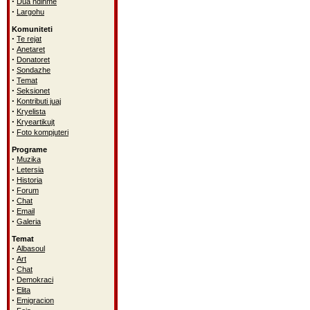
·
Dua ndihme
·
Largohu
Komuniteti
·
Te rejat
·
Anetaret
·
Donatoret
·
Sondazhe
·
Temat
·
Seksionet
·
Kontributi juaj
·
Kryelista
·
Kryeartikujt
·
Foto kompjuteri
Programe
·
Muzika
·
Letersia
·
Historia
·
Forum
·
Chat
·
Email
·
Galeria
Temat
·
Albasoul
·
Art
·
Chat
·
Demokraci
·
Elita
·
Emigracion