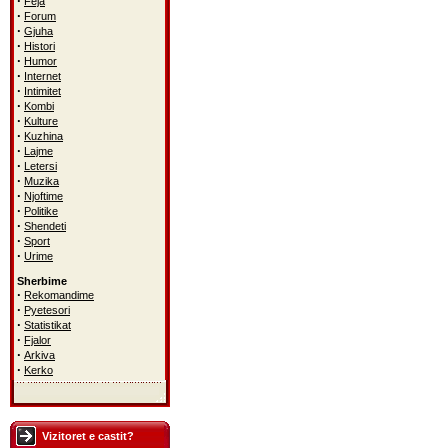
·
Feja
·
Forum
·
Gjuha
·
Histori
·
Humor
·
Internet
·
Intimitet
·
Kombi
·
Kulture
·
Kuzhina
·
Lajme
·
Letersi
·
Muzika
·
Njoftime
·
Politike
·
Shendeti
·
Sport
·
Urime
Sherbime
·
Rekomandime
·
Pyetesori
·
Statistikat
·
Fjalor
·
Arkiva
·
Kerko
Vizitoret e castit?