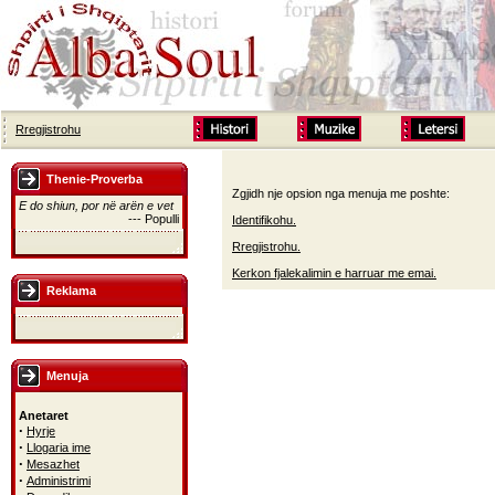
Rregjistrohu
Thenie-Proverba
Zgjidh nje opsion nga menuja me poshte:
E do shiun, por në arën e vet
--- Populli
Identifikohu.
Rregjistrohu.
Kerkon fjalekalimin e harruar me emai.
Reklama
Menuja
Anetaret
·
Hyrje
·
Llogaria ime
·
Mesazhet
·
Administrimi