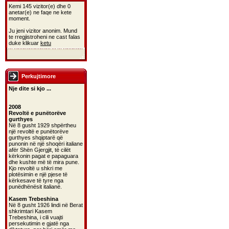
Kemi 145 vizitor(e) dhe 0
anetar(e) ne faqe ne kete
moment.
Ju jeni vizitor anonim. Mund
te rregjistroheni ne cast falas
duke klikuar
ketu
Perkujtimore
Nje dite si kjo ...
2008
Revoltë e punëtorëve
gurthyes
Në 8 gusht 1929 shpërtheu
një revoltë e punëtorëve
gurthyes shqiptarë që
punonin në një shoqëri italiane
afër Shën Gjergjit, të cilët
kërkonin pagat e papaguara
dhe kushte më të mira pune.
Kjo revoltë u shkri me
plotësimin e një pjese të
kërkesave të tyre nga
punëdhënësit italianë.
Kasem Trebeshina
Në 8 gusht 1926 lindi në Berat
shkrimtari Kasem
Trebeshina, i cili vuajti
persekutimin e gjatë nga