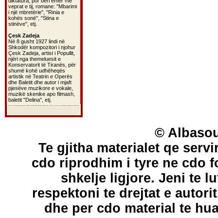
diktatura, por bëri emër me
veprat e tij, romane: "Mbarimi
i një mbretërie", "Rinia e
kohës sonë", "Stina e
stinëve", etj.
Çesk Zadeja
Në 8 gusht 1927 lindi në
Shkodër kompozitori i njohur
Çesk Zadeja, artist i Popullit,
njëri nga themeluesit e
Konservatorit të Tiranës, për
shumë kohë udhëheqës
artistik në Teatrin e Operës
dhe Baletit dhe autor i mjaft
pjesëve muzikore e vokale,
muzikë skenike apo filmash,
baletit "Delina", etj.
© Albasou
Te gjitha materialet qe servi
cdo riprodhim i tyre ne cdo 
shkelje ligjore. Jeni te l
respektoni te drejtat e autori
dhe per cdo material te hu