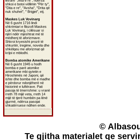
letrare "Jeta e re", ndërsa
shkoi e botoi vëllimin "Për ty",
"Dita e re", "Avsha", "Drita që
nuk shuhet", " Brigjet", etj.
Maskes Luk Vovinarg
Në 6 gusht 1716 lindi
shkrimtari e filozofi Maskes
Luk Vovinarg, i cilësuar si
njëri ndër mjeshtrat më të
mëdhenj të aforizmave.
Shkroi kryesisht prozë të
shkurtër, tregime, novela dhe
shkëlqeu me aforizmat që
krijoi e mblodhi.
Bomba atomike Amerikane
Në 6 gusht 1945 u hodh
bomba e parë atomike
amerikane mbi qytetin e
Hiroshimës në Japoni, që
ishte dhe bomba më e madhe
e përdorur ndonjëherë në
historinë e luftërave. Pati
pasoja të tmerrshme: u vranë
rreth 78 mijë veta, rreth 14
mijë të tjerë humbën pa lënë
gjurmë, ndërsa pasojat
shkatërruese ndihen ende.
© Albasou
Te gjitha materialet qe servi