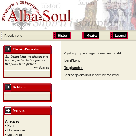
Rregjistrohu
Thenie-Proverba
Zgjidh nje opsion nga menuja me poshte:
Sic behet lufta me gjakun e te
tjereve, ashtu behet pasuria
Identifikohu.
me paret e te tjereve.
--- Suares
Rregjistrohu.
Kerkon fjalekalimin e harruar me emai.
Reklama
Menuja
Anetaret
·
Hyrje
·
Llogaria ime
·
Mesazhet