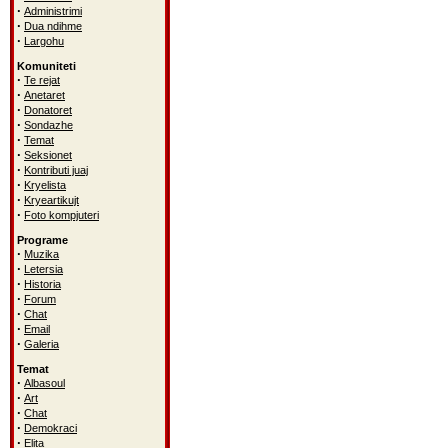
·
Administrimi
·
Dua ndihme
·
Largohu
Komuniteti
·
Te rejat
·
Anetaret
·
Donatoret
·
Sondazhe
·
Temat
·
Seksionet
·
Kontributi juaj
·
Kryelista
·
Kryeartikujt
·
Foto kompjuteri
Programe
·
Muzika
·
Letersia
·
Historia
·
Forum
·
Chat
·
Email
·
Galeria
Temat
·
Albasoul
·
Art
·
Chat
·
Demokraci
·
Elita