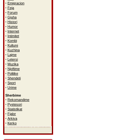
·
Emigracion
·
Feja
·
Forum
·
Gjuha
·
Histori
·
Humor
·
Internet
·
Intimitet
·
Kombi
·
Kulture
·
Kuzhina
·
Lajme
·
Letersi
·
Muzika
·
Njoftime
·
Politike
·
Shendeti
·
Sport
·
Urime
Sherbime
·
Rekomandime
·
Pyetesori
·
Statistikat
·
Fjalor
·
Arkiva
·
Kerko