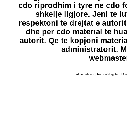
cdo riprodhim i tyre ne cdo 
shkelje ligjore. Jeni te l
respektoni te drejtat e autori
dhe per cdo material te hu
autorit. Qe te kopjoni materi
administratorit. 
webmaste
Albasoul.com
|
Forumi Shqiptar
|
Muz