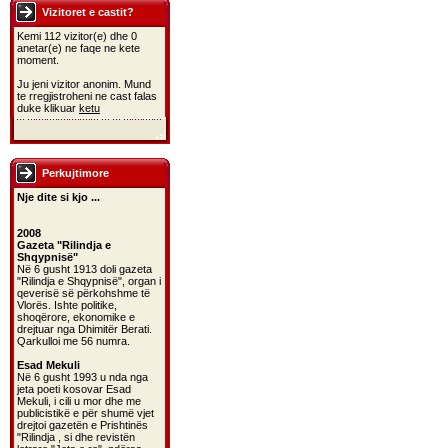
Vizitoret e castit?
Kemi 112 vizitor(e) dhe 0
anetar(e) ne faqe ne kete
moment.
Ju jeni vizitor anonim. Mund
te rregjistroheni ne cast falas
duke klikuar
ketu
Perkujtimore
Nje dite si kjo ...
2008
Gazeta "Rilindja e
Shqypnisë"
Në 6 gusht 1913 doli gazeta
"Rilindja e Shqypnisë", organ i
qeverisë së përkohshme të
Vlorës. Ishte politike,
shoqërore, ekonomike e
drejtuar nga Dhimitër Berati.
Qarkulloi me 56 numra.
Esad Mekuli
Në 6 gusht 1993 u nda nga
jeta poeti kosovar Esad
Mekuli, i cili u mor dhe me
publicistikë e për shumë vjet
drejtoi gazetën e Prishtinës
"Rilindja , si dhe revistën