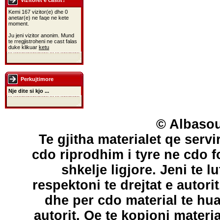
Vizitoret e castit?
Kemi 167 vizitor(e) dhe 0
anetar(e) ne faqe ne kete
moment.
Ju jeni vizitor anonim. Mund
te rregjistroheni ne cast falas
duke klikuar
ketu
Perkujtimore
Nje dite si kjo ...
© Albasou
Te gjitha materialet qe servi
cdo riprodhim i tyre ne cdo 
shkelje ligjore. Jeni te l
respektoni te drejtat e autori
dhe per cdo material te hu
autorit. Qe te kopjoni materi