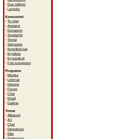
·
Dua ndihme
·
Largohu
Komuniteti
·
Te rejat
·
Anetaret
·
Donatoret
·
Sondazhe
·
Temat
·
Seksionet
·
Kontributi juaj
·
Kryelista
·
Kryeartikujt
·
Foto kompjuteri
Programe
·
Muzika
·
Letersia
·
Historia
·
Forum
·
Chat
·
Email
·
Galeria
Temat
·
Albasoul
·
Art
·
Chat
·
Demokraci
·
Elita
·
Emigracion