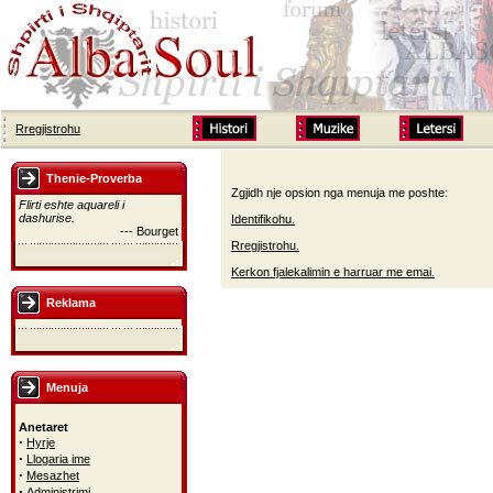
Rregjistrohu
Thenie-Proverba
Zgjidh nje opsion nga menuja me poshte:
Flirti eshte aquareli i
dashurise.
Identifikohu.
--- Bourget
Rregjistrohu.
Kerkon fjalekalimin e harruar me emai.
Reklama
Menuja
Anetaret
·
Hyrje
·
Llogaria ime
·
Mesazhet
·
Administrimi