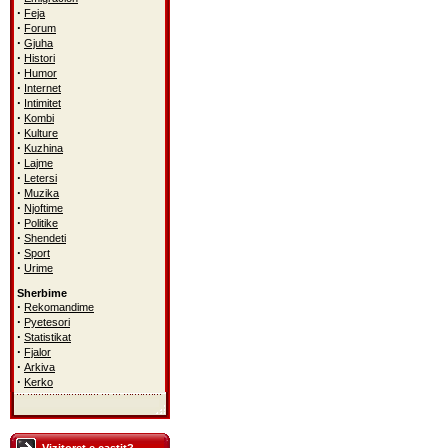
·
Feja
·
Forum
·
Gjuha
·
Histori
·
Humor
·
Internet
·
Intimitet
·
Kombi
·
Kulture
·
Kuzhina
·
Lajme
·
Letersi
·
Muzika
·
Njoftime
·
Politike
·
Shendeti
·
Sport
·
Urime
Sherbime
·
Rekomandime
·
Pyetesori
·
Statistikat
·
Fjalor
·
Arkiva
·
Kerko