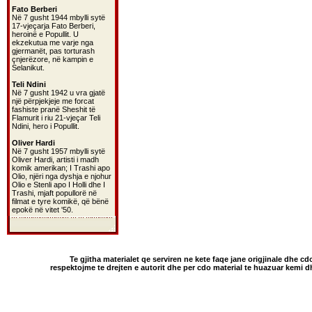
Fato Berberi
Në 7 gusht 1944 mbylli sytë
17-vjeçarja Fato Berberi,
heroinë e Popullit. U
ekzekutua me varje nga
gjermanët, pas torturash
çnjerëzore, në kampin e
Selanikut.
Teli Ndini
Në 7 gusht 1942 u vra gjatë
një përpjekjeje me forcat
fashiste pranë Sheshit të
Flamurit i riu 21-vjeçar Teli
Ndini, hero i Popullit.
Oliver Hardi
Në 7 gusht 1957 mbylli sytë
Oliver Hardi, artisti i madh
komik amerikan; I Trashi apo
Olio, njëri nga dyshja e njohur
Olio e Stenli apo I Holli dhe I
Trashi, mjaft popullorë në
filmat e tyre komikë, që bënë
epokë në vitet '50.
Te gjitha materialet qe serviren ne kete faqe jane origjinale dhe cd
respektojme te drejten e autorit dhe per cdo material te huazuar kemi 