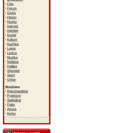
·
Feja
·
Forum
·
Gjuha
·
Histori
·
Humor
·
Internet
·
Intimitet
·
Kombi
·
Kulture
·
Kuzhina
·
Lajme
·
Letersi
·
Muzika
·
Njoftime
·
Politike
·
Shendeti
·
Sport
·
Urime
Sherbime
·
Rekomandime
·
Pyetesori
·
Statistikat
·
Fjalor
·
Arkiva
·
Kerko