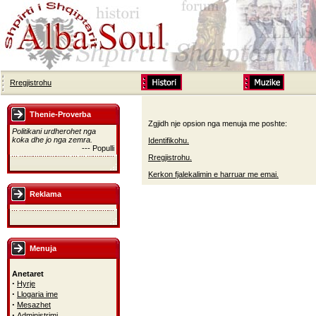
Rregjistrohu
Thenie-Proverba
Zgjidh nje opsion nga menuja me poshte:
Politikani urdherohet nga
koka dhe jo nga zemra.
Identifikohu.
--- Populli
Rregjistrohu.
Kerkon fjalekalimin e harruar me emai.
Reklama
Menuja
Anetaret
·
Hyrje
·
Llogaria ime
·
Mesazhet
·
Administrimi