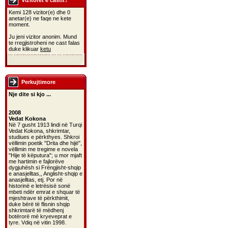
Vizitoret e castit?
Kemi 128 vizitor(e) dhe 0
anetar(e) ne faqe ne kete
moment.
Ju jeni vizitor anonim. Mund
te rregjistroheni ne cast falas
duke klikuar
ketu
Perkujtimore
Nje dite si kjo ...
2008
Vedat Kokona
Në 7 gusht 1913 lindi në Turqi
Vedat Kokona, shkrimtar,
studiues e përkthyes. Shkroi
vëllimin poetik "Drita dhe hijë",
vëllimin me tregime e novela
"Hije të këputura"; u mor mjaft
me hartimin e fajlorëve
dygjuhësh si Frëngjisht-shqip
e anasjelltas,, Anglisht-shqip e
anasjelltas, etj. Por në
historinë e letrësisë sonë
mbeti ndër emrat e shquar të
mjeshtrave të përkthimit,
duke bërë të flisnin shqip
shkrimtarë të mëdhenj
botërorë më kryeveprat e
tyre. Vdiq në vitin 1998.