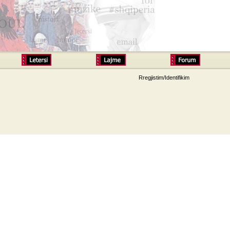
Rregjistim/Identifikim