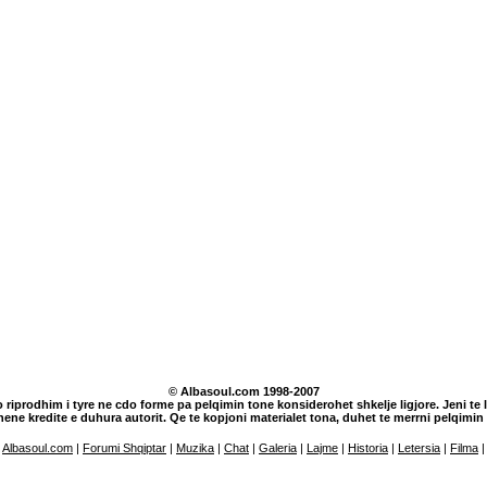
© Albasoul.com 1998-2007
o riprodhim i tyre ne cdo forme pa pelqimin tone konsiderohet shkelje ligjore. Jeni te lu
dhene kredite e duhura autorit. Qe te kopjoni materialet tona, duhet te merrni pelqim
Albasoul.com
|
Forumi Shqiptar
|
Muzika
|
Chat
|
Galeria
|
Lajme
|
Historia
|
Letersia
|
Filma
|