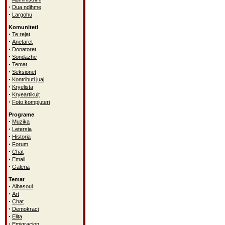
·
Dua ndihme
·
Largohu
Komuniteti
·
Te rejat
·
Anetaret
·
Donatoret
·
Sondazhe
·
Temat
·
Seksionet
·
Kontributi juaj
·
Kryelista
·
Kryeartikujt
·
Foto kompjuteri
Programe
·
Muzika
·
Letersia
·
Historia
·
Forum
·
Chat
·
Email
·
Galeria
Temat
·
Albasoul
·
Art
·
Chat
·
Demokraci
·
Elita
·
Emigracion