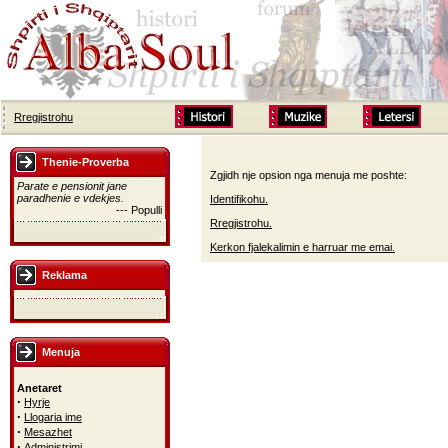
Rregjistrohu
Thenie-Proverba
Zgjidh nje opsion nga menuja me poshte:
Parate e pensionit jane
paradhenie e vdekjes.
Identifikohu.
--- Populli
Rregjistrohu.
Kerkon fjalekalimin e harruar me emai.
Reklama
Menuja
Anetaret
·
Hyrje
·
Llogaria ime
·
Mesazhet
·
Administrimi