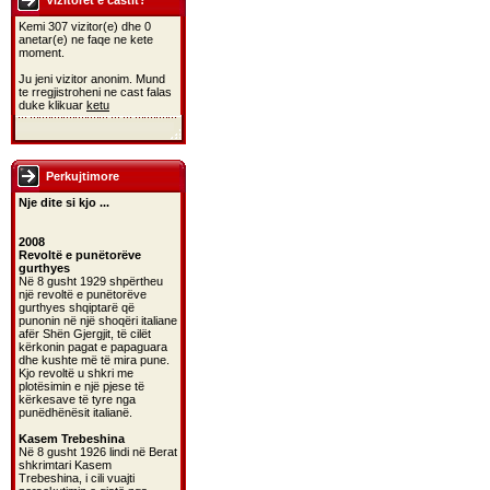
Vizitoret e castit?
Kemi 307 vizitor(e) dhe 0
anetar(e) ne faqe ne kete
moment.
Ju jeni vizitor anonim. Mund
te rregjistroheni ne cast falas
duke klikuar
ketu
Perkujtimore
Nje dite si kjo ...
2008
Revoltë e punëtorëve
gurthyes
Në 8 gusht 1929 shpërtheu
një revoltë e punëtorëve
gurthyes shqiptarë që
punonin në një shoqëri italiane
afër Shën Gjergjit, të cilët
kërkonin pagat e papaguara
dhe kushte më të mira pune.
Kjo revoltë u shkri me
plotësimin e një pjese të
kërkesave të tyre nga
punëdhënësit italianë.
Kasem Trebeshina
Në 8 gusht 1926 lindi në Berat
shkrimtari Kasem
Trebeshina, i cili vuajti