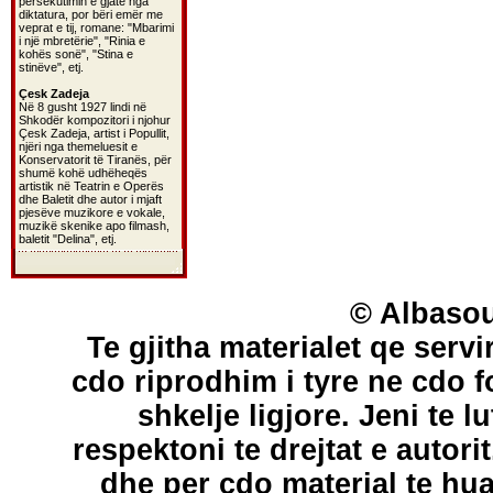
persekutimin e gjatë nga
diktatura, por bëri emër me
veprat e tij, romane: "Mbarimi
i një mbretërie", "Rinia e
kohës sonë", "Stina e
stinëve", etj.
Çesk Zadeja
Në 8 gusht 1927 lindi në
Shkodër kompozitori i njohur
Çesk Zadeja, artist i Popullit,
njëri nga themeluesit e
Konservatorit të Tiranës, për
shumë kohë udhëheqës
artistik në Teatrin e Operës
dhe Baletit dhe autor i mjaft
pjesëve muzikore e vokale,
muzikë skenike apo filmash,
baletit "Delina", etj.
© Albasou
Te gjitha materialet qe servi
cdo riprodhim i tyre ne cdo 
shkelje ligjore. Jeni te l
respektoni te drejtat e autori
dhe per cdo material te hu