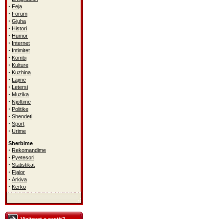
·
Feja
·
Forum
·
Gjuha
·
Histori
·
Humor
·
Internet
·
Intimitet
·
Kombi
·
Kulture
·
Kuzhina
·
Lajme
·
Letersi
·
Muzika
·
Njoftime
·
Politike
·
Shendeti
·
Sport
·
Urime
Sherbime
·
Rekomandime
·
Pyetesori
·
Statistikat
·
Fjalor
·
Arkiva
·
Kerko