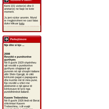
Vizitoret e castit?
Kemi 101 vizitor(e) dhe 0
anetar(e) ne faqe ne kete
moment.
Ju jeni vizitor anonim. Mund
te rregjistroheni ne cast falas
duke klikuar
ketu
Perkujtimore
Nje dite si kjo ...
2008
Revoltë e punëtorëve
gurthyes
Në 8 gusht 1929 shpërtheu
një revoltë e punëtorëve
gurthyes shqiptarë që
punonin në një shoqëri italiane
afër Shën Gjergjit, të cilët
kërkonin pagat e papaguara
dhe kushte më të mira pune.
Kjo revoltë u shkri me
plotësimin e një pjese të
kërkesave të tyre nga
punëdhënësit italianë.
Kasem Trebeshina
Në 8 gusht 1926 lindi në Berat
shkrimtari Kasem
Trebeshina, i cili vuajti