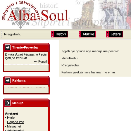
Rregjistrohu
Thenie-Proverba
Zgjidh nje opsion nga menuja me poshte:
E mira duhet kërkuar, e keqja
vjen pa kërkuar
Identifikohu.
--- Populli
Rregjistrohu.
Kerkon fjalekalimin e harruar me emai.
Reklama
Menuja
Anetaret
·
Hyrje
·
Llogaria ime
·
Mesazhet
·
Administrimi