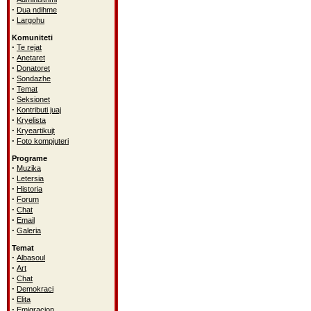
·
Dua ndihme
·
Largohu
Komuniteti
·
Te rejat
·
Anetaret
·
Donatoret
·
Sondazhe
·
Temat
·
Seksionet
·
Kontributi juaj
·
Kryelista
·
Kryeartikujt
·
Foto kompjuteri
Programe
·
Muzika
·
Letersia
·
Historia
·
Forum
·
Chat
·
Email
·
Galeria
Temat
·
Albasoul
·
Art
·
Chat
·
Demokraci
·
Elita
·
Emigracion