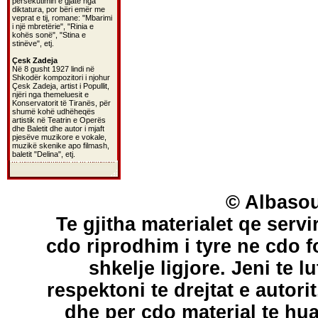
persekutimin e gjatë nga
diktatura, por bëri emër me
veprat e tij, romane: "Mbarimi
i një mbretërie", "Rinia e
kohës sonë", "Stina e
stinëve", etj.
Çesk Zadeja
Në 8 gusht 1927 lindi në
Shkodër kompozitori i njohur
Çesk Zadeja, artist i Popullit,
njëri nga themeluesit e
Konservatorit të Tiranës, për
shumë kohë udhëheqës
artistik në Teatrin e Operës
dhe Baletit dhe autor i mjaft
pjesëve muzikore e vokale,
muzikë skenike apo filmash,
baletit "Delina", etj.
© Albasou
Te gjitha materialet qe servi
cdo riprodhim i tyre ne cdo 
shkelje ligjore. Jeni te l
respektoni te drejtat e autori
dhe per cdo material te hu