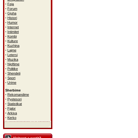
·
Feja
·
Forum
·
Gjuha
·
Histori
·
Humor
·
Internet
·
Intimitet
·
Kombi
·
Kulture
·
Kuzhina
·
Lajme
·
Letersi
·
Muzika
·
Njoftime
·
Politike
·
Shendeti
·
Sport
·
Urime
Sherbime
·
Rekomandime
·
Pyetesori
·
Statistikat
·
Fjalor
·
Arkiva
·
Kerko