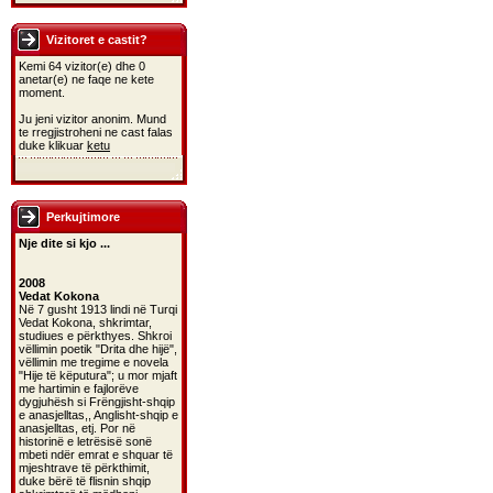
Vizitoret e castit?
Kemi 64 vizitor(e) dhe 0
anetar(e) ne faqe ne kete
moment.
Ju jeni vizitor anonim. Mund
te rregjistroheni ne cast falas
duke klikuar
ketu
Perkujtimore
Nje dite si kjo ...
2008
Vedat Kokona
Në 7 gusht 1913 lindi në Turqi
Vedat Kokona, shkrimtar,
studiues e përkthyes. Shkroi
vëllimin poetik "Drita dhe hijë",
vëllimin me tregime e novela
"Hije të këputura"; u mor mjaft
me hartimin e fajlorëve
dygjuhësh si Frëngjisht-shqip
e anasjelltas,, Anglisht-shqip e
anasjelltas, etj. Por në
historinë e letrësisë sonë
mbeti ndër emrat e shquar të
mjeshtrave të përkthimit,
duke bërë të flisnin shqip