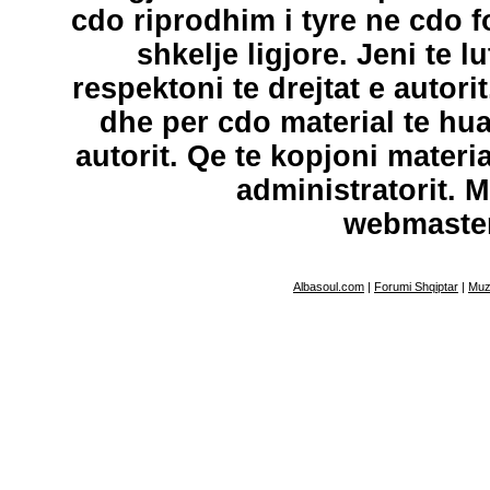
cdo riprodhim i tyre ne cdo 
shkelje ligjore. Jeni te l
respektoni te drejtat e autori
dhe per cdo material te hu
autorit. Qe te kopjoni materi
administratorit. 
webmaste
Albasoul.com
|
Forumi Shqiptar
|
Muz