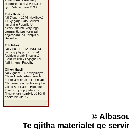
shkrimtarë të mëdhenj
botërorë më kryeveprat e
tyre. Vdiq në vitin 1998.
Fato Berberi
Në 7 gusht 1944 mbylli sytë
17-vjeçarja Fato Berberi,
heroinë e Popullit. U
ekzekutua me varje nga
gjermanët, pas torturash
çnjerëzore, në kampin e
Selanikut.
Teli Ndini
Në 7 gusht 1942 u vra gjatë
një përpjekjeje me forcat
fashiste pranë Sheshit të
Flamurit i riu 21-vjeçar Teli
Ndini, hero i Popullit.
Oliver Hardi
Në 7 gusht 1957 mbylli sytë
Oliver Hardi, artisti i madh
komik amerikan; I Trashi apo
Olio, njëri nga dyshja e njohur
Olio e Stenli apo I Holli dhe I
Trashi, mjaft popullorë në
filmat e tyre komikë, që bënë
epokë në vitet '50.
© Albasou
Te gjitha materialet qe servi