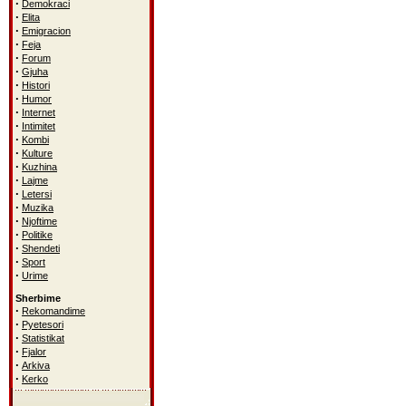
·
Demokraci
·
Elita
·
Emigracion
·
Feja
·
Forum
·
Gjuha
·
Histori
·
Humor
·
Internet
·
Intimitet
·
Kombi
·
Kulture
·
Kuzhina
·
Lajme
·
Letersi
·
Muzika
·
Njoftime
·
Politike
·
Shendeti
·
Sport
·
Urime
Sherbime
·
Rekomandime
·
Pyetesori
·
Statistikat
·
Fjalor
·
Arkiva
·
Kerko