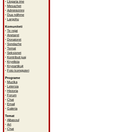
·
Llogaria ime
·
Mesazhet
·
Administrimi
·
Dua ndihme
·
Largohu
Komuniteti
·
Te rejat
·
Anetaret
·
Donatoret
·
Sondazhe
·
Temat
·
Seksionet
·
Kontributi juaj
·
Kryelista
·
Kryeartikujt
·
Foto kompjuteri
Programe
·
Muzika
·
Letersia
·
Historia
·
Forum
·
Chat
·
Email
·
Galeria
Temat
·
Albasoul
·
Art
·
Chat