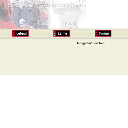
Rregjistim/Identifikim