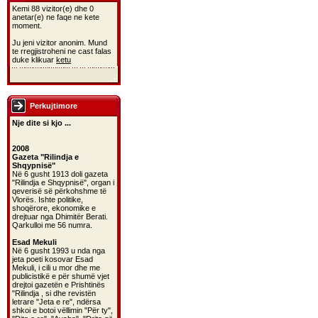
Kemi 88 vizitor(e) dhe 0
anetar(e) ne faqe ne kete
moment.
Ju jeni vizitor anonim. Mund
te rregjistroheni ne cast falas
duke klikuar
ketu
Perkujtimore
Nje dite si kjo ...
2008
Gazeta "Rilindja e
Shqypnisë"
Në 6 gusht 1913 doli gazeta
"Rilindja e Shqypnisë", organ i
qeverisë së përkohshme të
Vlorës. Ishte politike,
shoqërore, ekonomike e
drejtuar nga Dhimitër Berati.
Qarkulloi me 56 numra.
Esad Mekuli
Në 6 gusht 1993 u nda nga
jeta poeti kosovar Esad
Mekuli, i cili u mor dhe me
publicistikë e për shumë vjet
drejtoi gazetën e Prishtinës
"Rilindja , si dhe revistën
letrare "Jeta e re", ndërsa
shkoi e botoi vëllimin "Për ty",