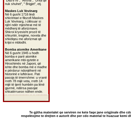
"Dita e re", "Avsha", "Drita që
nuk shuhet", " Brigjet", etj.
Maskes Luk Vovinarg
Në 6 gusht 1716 lindi
shkrimtari e filozofi Maskes
Luk Vovinarg, i cilësuar si
njëri ndër mjeshtrat më të
mëdhenj të aforizmave.
Shkroi kryesisht prozë të
shkurtër, tregime, novela dhe
shkëlqeu me aforizmat që
krijoi e mblodhi.
Bomba atomike Amerikane
Në 6 gusht 1945 u hodh
bomba e parë atomike
amerikane mbi qytetin e
Hiroshimës në Japoni, që
ishte dhe bomba më e madhe
e përdorur ndonjëherë në
historinë e luftërave. Pati
pasoja të tmerrshme: u vranë
rreth 78 mijë veta, rreth 14
mijë të tjerë humbën pa lënë
gjurmë, ndërsa pasojat
shkatërruese ndihen ende.
Te gjitha materialet qe serviren ne kete faqe jane origjinale dhe cd
respektojme te drejten e autorit dhe per cdo material te huazuar kemi 