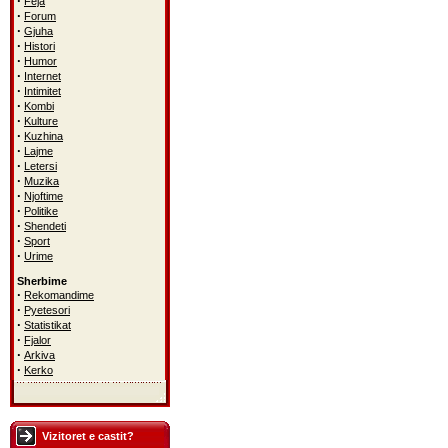
·
Feja
·
Forum
·
Gjuha
·
Histori
·
Humor
·
Internet
·
Intimitet
·
Kombi
·
Kulture
·
Kuzhina
·
Lajme
·
Letersi
·
Muzika
·
Njoftime
·
Politike
·
Shendeti
·
Sport
·
Urime
Sherbime
·
Rekomandime
·
Pyetesori
·
Statistikat
·
Fjalor
·
Arkiva
·
Kerko
Vizitoret e castit?