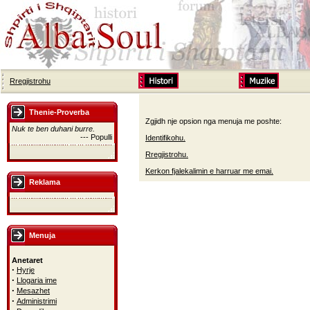
Rregjistrohu
Thenie-Proverba
Zgjidh nje opsion nga menuja me poshte:
Nuk te ben duhani burre.
--- Populli
Identifikohu.
Rregjistrohu.
Kerkon fjalekalimin e harruar me emai.
Reklama
Menuja
Anetaret
·
Hyrje
·
Llogaria ime
·
Mesazhet
·
Administrimi