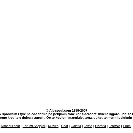
© Albasoul.com 1998-2007
o riprodhim i tyre ne cdo forme pa pelqimin tone konsiderohet shkelje ligjore. Jeni te lu
dhene kredite e duhura autorit. Qe te kopjoni materialet tona, duhet te merrni pelqim
Albasoul.com
|
Forumi Shqiptar
|
Muzika
|
Chat
|
Galeria
|
Lajme
|
Historia
|
Letersia
|
Filma
|