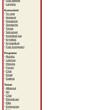
·
Dua ndihme
·
Largohu
Komuniteti
·
Te rejat
·
Anetaret
·
Donatoret
·
Sondazhe
·
Temat
·
Seksionet
·
Kontributi juaj
·
Kryelista
·
Kryeartikujt
·
Foto kompjuteri
Programe
·
Muzika
·
Letersia
·
Historia
·
Forum
·
Chat
·
Email
·
Galeria
Temat
·
Albasoul
·
Art
·
Chat
·
Demokraci
·
Elita
·
Emigracion