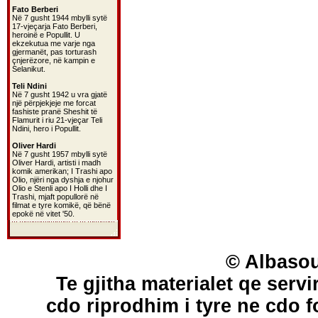
Fato Berberi
Në 7 gusht 1944 mbylli sytë
17-vjeçarja Fato Berberi,
heroinë e Popullit. U
ekzekutua me varje nga
gjermanët, pas torturash
çnjerëzore, në kampin e
Selanikut.
Teli Ndini
Në 7 gusht 1942 u vra gjatë
një përpjekjeje me forcat
fashiste pranë Sheshit të
Flamurit i riu 21-vjeçar Teli
Ndini, hero i Popullit.
Oliver Hardi
Në 7 gusht 1957 mbylli sytë
Oliver Hardi, artisti i madh
komik amerikan; I Trashi apo
Olio, njëri nga dyshja e njohur
Olio e Stenli apo I Holli dhe I
Trashi, mjaft popullorë në
filmat e tyre komikë, që bënë
epokë në vitet '50.
© Albasou
Te gjitha materialet qe servi
cdo riprodhim i tyre ne cdo 