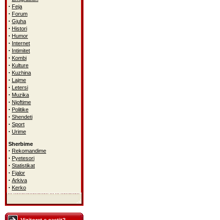
·
Feja
·
Forum
·
Gjuha
·
Histori
·
Humor
·
Internet
·
Intimitet
·
Kombi
·
Kulture
·
Kuzhina
·
Lajme
·
Letersi
·
Muzika
·
Njoftime
·
Politike
·
Shendeti
·
Sport
·
Urime
Sherbime
·
Rekomandime
·
Pyetesori
·
Statistikat
·
Fjalor
·
Arkiva
·
Kerko