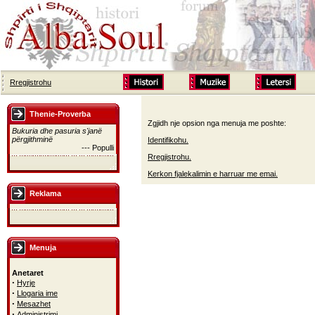
Rregjistrohu
Thenie-Proverba
Zgjidh nje opsion nga menuja me poshte:
Bukuria dhe pasuria s'janë
përgjithminë
Identifikohu.
--- Populli
Rregjistrohu.
Kerkon fjalekalimin e harruar me emai.
Reklama
Menuja
Anetaret
·
Hyrje
·
Llogaria ime
·
Mesazhet
·
Administrimi