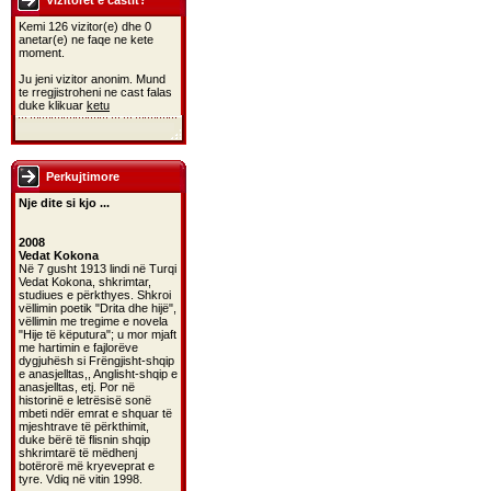
Vizitoret e castit?
Kemi 126 vizitor(e) dhe 0
anetar(e) ne faqe ne kete
moment.
Ju jeni vizitor anonim. Mund
te rregjistroheni ne cast falas
duke klikuar
ketu
Perkujtimore
Nje dite si kjo ...
2008
Vedat Kokona
Në 7 gusht 1913 lindi në Turqi
Vedat Kokona, shkrimtar,
studiues e përkthyes. Shkroi
vëllimin poetik "Drita dhe hijë",
vëllimin me tregime e novela
"Hije të këputura"; u mor mjaft
me hartimin e fajlorëve
dygjuhësh si Frëngjisht-shqip
e anasjelltas,, Anglisht-shqip e
anasjelltas, etj. Por në
historinë e letrësisë sonë
mbeti ndër emrat e shquar të
mjeshtrave të përkthimit,
duke bërë të flisnin shqip
shkrimtarë të mëdhenj
botërorë më kryeveprat e
tyre. Vdiq në vitin 1998.