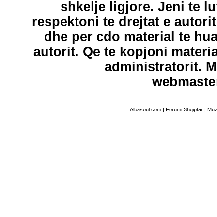
shkelje ligjore. Jeni te l
respektoni te drejtat e autori
dhe per cdo material te hu
autorit. Qe te kopjoni materi
administratorit. 
webmaste
Albasoul.com
|
Forumi Shqiptar
|
Muz