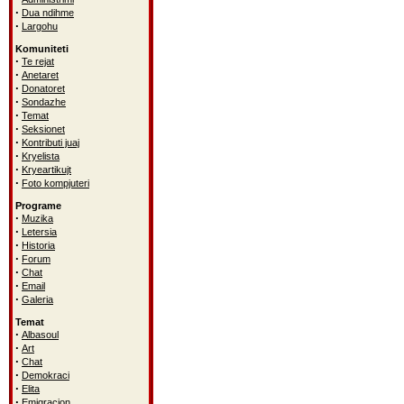
·
Dua ndihme
·
Largohu
Komuniteti
·
Te rejat
·
Anetaret
·
Donatoret
·
Sondazhe
·
Temat
·
Seksionet
·
Kontributi juaj
·
Kryelista
·
Kryeartikujt
·
Foto kompjuteri
Programe
·
Muzika
·
Letersia
·
Historia
·
Forum
·
Chat
·
Email
·
Galeria
Temat
·
Albasoul
·
Art
·
Chat
·
Demokraci
·
Elita
·
Emigracion