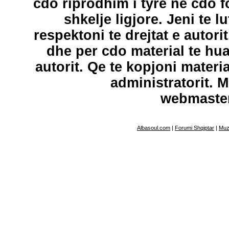
cdo riprodhim i tyre ne cdo 
shkelje ligjore. Jeni te l
respektoni te drejtat e autori
dhe per cdo material te hu
autorit. Qe te kopjoni materi
administratorit. 
webmaste
Albasoul.com
|
Forumi Shqiptar
|
Muz