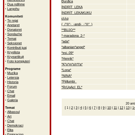
Đurđica
·
Dua ndihme
İNDRİT_LEKA
·
Largohu
İNDRİT_LEKAKUKU
Komuniteti
ελλα
·
Te rejat
(_/°®°-_-andi-_-°®°_)
·
Anetaret
·
Donatoret
**BUJO**
·
Sondazhe
*-maradona_2-*
·
Temat
*ada*
·
Seksionet
·
*albanian*angel*
Kontributi juaj
·
Kryelista
*esi..09*
·
Kryeartikujt
*Henrik*
·
Foto kompjuteri
*K*o*m*sh*i*a*
Programe
*Lona*
·
Muzika
*NINA*
·
Letersia
·
*Pëllumbi_
Historia
·
Forum
*RrUgAcI_EL*
·
Chat
·
Email
·
Galeria
20 ant
Temat
[
1
|
2
|
3
|
4
|
5
|
6
|
7
|
8
|
9
|
10
|
11
|
12
|
13
|
1
·
Albasoul
·
Art
·
Chat
·
Demokraci
·
Elita
·
Emigracion