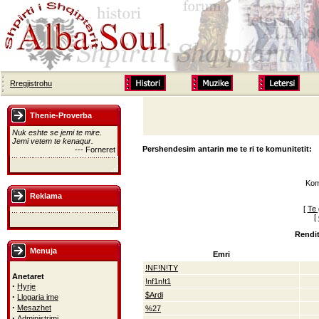
Rregjistrohu
Thenie-Proverba
Nuk eshte se jemi te mire.
Jemi vetem te kenaqur.
Pershendesim antarin me te ri te komunitetit:
--- Forneret
Kom
Reklama
[
Te 
[
Rendit
Menuja
Emri
!NF!N!TY
Anetaret
!nf1n!t1
·
Hyrje
$Ardi
·
Llogaria ime
·
Mesazhet
%27
·
Administrimi