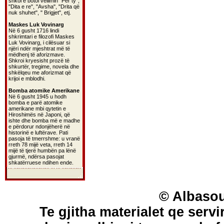
shkoi e botoi vëllimin "Për ty",
"Dita e re", "Avsha", "Drita që
nuk shuhet", " Brigjet", etj.
Maskes Luk Vovinarg
Në 6 gusht 1716 lindi
shkrimtari e filozofi Maskes
Luk Vovinarg, i cilësuar si
njëri ndër mjeshtrat më të
mëdhenj të aforizmave.
Shkroi kryesisht prozë të
shkurtër, tregime, novela dhe
shkëlqeu me aforizmat që
krijoi e mblodhi.
Bomba atomike Amerikane
Në 6 gusht 1945 u hodh
bomba e parë atomike
amerikane mbi qytetin e
Hiroshimës në Japoni, që
ishte dhe bomba më e madhe
e përdorur ndonjëherë në
historinë e luftërave. Pati
pasoja të tmerrshme: u vranë
rreth 78 mijë veta, rreth 14
mijë të tjerë humbën pa lënë
gjurmë, ndërsa pasojat
shkatërruese ndihen ende.
© Albasou
Te gjitha materialet qe servi