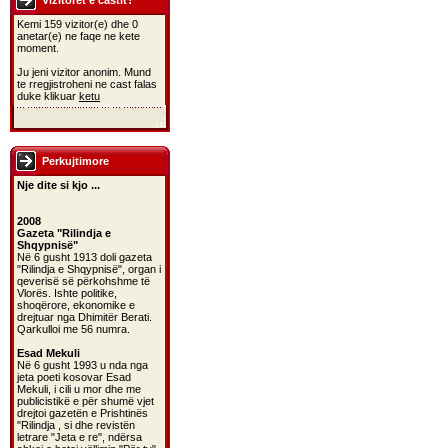
Vizitoret e castit?
Kemi 159 vizitor(e) dhe 0
anetar(e) ne faqe ne kete
moment.
Ju jeni vizitor anonim. Mund
te rregjistroheni ne cast falas
duke klikuar
ketu
Perkujtimore
Nje dite si kjo ...
2008
Gazeta "Rilindja e
Shqypnisë"
Në 6 gusht 1913 doli gazeta
"Rilindja e Shqypnisë", organ i
qeverisë së përkohshme të
Vlorës. Ishte politike,
shoqërore, ekonomike e
drejtuar nga Dhimitër Berati.
Qarkulloi me 56 numra.
Esad Mekuli
Në 6 gusht 1993 u nda nga
jeta poeti kosovar Esad
Mekuli, i cili u mor dhe me
publicistikë e për shumë vjet
drejtoi gazetën e Prishtinës
"Rilindja , si dhe revistën
letrare "Jeta e re", ndërsa