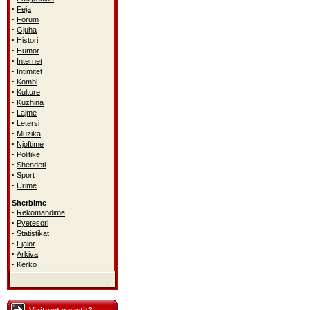
·
Feja
·
Forum
·
Gjuha
·
Histori
·
Humor
·
Internet
·
Intimitet
·
Kombi
·
Kulture
·
Kuzhina
·
Lajme
·
Letersi
·
Muzika
·
Njoftime
·
Politike
·
Shendeti
·
Sport
·
Urime
Sherbime
·
Rekomandime
·
Pyetesori
·
Statistikat
·
Fjalor
·
Arkiva
·
Kerko