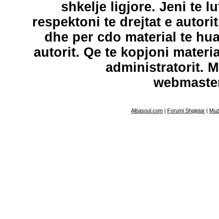
shkelje ligjore. Jeni te l
respektoni te drejtat e autori
dhe per cdo material te hu
autorit. Qe te kopjoni materi
administratorit. 
webmaste
Albasoul.com
|
Forumi Shqiptar
|
Muz