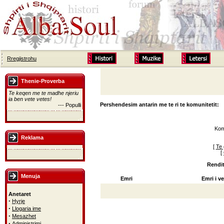
Rregjistrohu
Thenie-Proverba
Te keqen me te madhe njeriu
ia ben vete vetes!
Pershendesim antarin me te ri te komunitetit:
--- Populli
Kom
Reklama
[
Te 
[
Rendit
Menuja
Emri
Emri i ve
Anetaret
·
Hyrje
·
Llogaria ime
·
Mesazhet
·
Administrimi