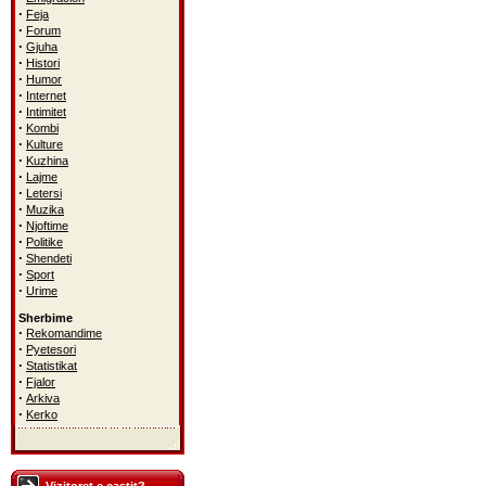
·
Feja
·
Forum
·
Gjuha
·
Histori
·
Humor
·
Internet
·
Intimitet
·
Kombi
·
Kulture
·
Kuzhina
·
Lajme
·
Letersi
·
Muzika
·
Njoftime
·
Politike
·
Shendeti
·
Sport
·
Urime
Sherbime
·
Rekomandime
·
Pyetesori
·
Statistikat
·
Fjalor
·
Arkiva
·
Kerko