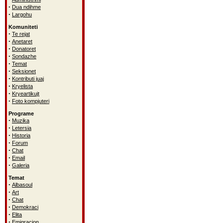
·
Dua ndihme
·
Largohu
Komuniteti
·
Te rejat
·
Anetaret
·
Donatoret
·
Sondazhe
·
Temat
·
Seksionet
·
Kontributi juaj
·
Kryelista
·
Kryeartikujt
·
Foto kompjuteri
Programe
·
Muzika
·
Letersia
·
Historia
·
Forum
·
Chat
·
Email
·
Galeria
Temat
·
Albasoul
·
Art
·
Chat
·
Demokraci
·
Elita
·
Emigracion