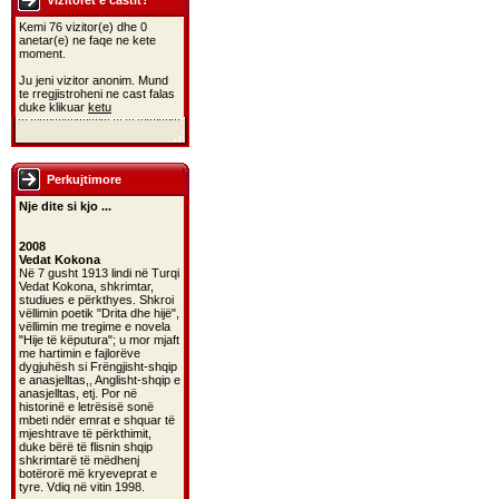
Vizitoret e castit?
Kemi 76 vizitor(e) dhe 0
anetar(e) ne faqe ne kete
moment.
Ju jeni vizitor anonim. Mund
te rregjistroheni ne cast falas
duke klikuar
ketu
Perkujtimore
Nje dite si kjo ...
2008
Vedat Kokona
Në 7 gusht 1913 lindi në Turqi
Vedat Kokona, shkrimtar,
studiues e përkthyes. Shkroi
vëllimin poetik "Drita dhe hijë",
vëllimin me tregime e novela
"Hije të këputura"; u mor mjaft
me hartimin e fajlorëve
dygjuhësh si Frëngjisht-shqip
e anasjelltas,, Anglisht-shqip e
anasjelltas, etj. Por në
historinë e letrësisë sonë
mbeti ndër emrat e shquar të
mjeshtrave të përkthimit,
duke bërë të flisnin shqip
shkrimtarë të mëdhenj
botërorë më kryeveprat e
tyre. Vdiq në vitin 1998.