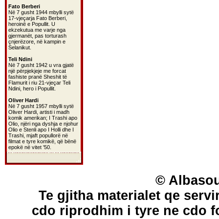
Fato Berberi
Në 7 gusht 1944 mbylli sytë
17-vjeçarja Fato Berberi,
heroinë e Popullit. U
ekzekutua me varje nga
gjermanët, pas torturash
çnjerëzore, në kampin e
Selanikut.
Teli Ndini
Në 7 gusht 1942 u vra gjatë
një përpjekjeje me forcat
fashiste pranë Sheshit të
Flamurit i riu 21-vjeçar Teli
Ndini, hero i Popullit.
Oliver Hardi
Në 7 gusht 1957 mbylli sytë
Oliver Hardi, artisti i madh
komik amerikan; I Trashi apo
Olio, njëri nga dyshja e njohur
Olio e Stenli apo I Holli dhe I
Trashi, mjaft popullorë në
filmat e tyre komikë, që bënë
epokë në vitet '50.
© Albasou
Te gjitha materialet qe servi
cdo riprodhim i tyre ne cdo 