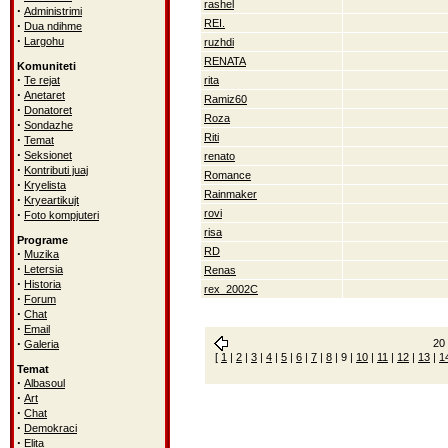
rashel
·
Administrimi
REI.
·
Dua ndihme
·
Largohu
ruzhdi
RENATA
Komuniteti
·
Te rejat
rita
·
Anetaret
Ramiz60
·
Donatoret
Roza
·
Sondazhe
Riti
·
Temat
·
Seksionet
renato
·
Kontributi juaj
Romance
·
Kryelista
Rainmaker
·
Kryeartikujt
·
rovi
Foto kompjuteri
risa
Programe
RD
·
Muzika
·
Letersia
Renas
·
Historia
rex_2002C
·
Forum
·
Chat
·
Email
·
20 
Galeria
[
1
|
2
|
3
|
4
|
5
|
6
|
7
|
8
|
9
|
10
|
11
|
12
|
13
|
1
Temat
·
Albasoul
·
Art
·
Chat
·
Demokraci
·
Elita