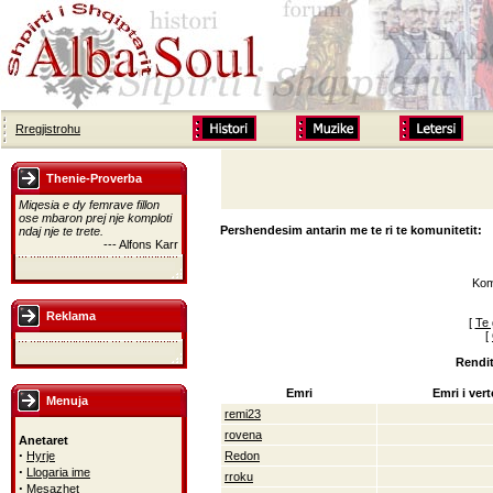
Rregjistrohu
Thenie-Proverba
Miqesia e dy femrave fillon
ose mbaron prej nje komploti
Pershendesim antarin me te ri te komunitetit:
ndaj nje te trete.
--- Alfons Karr
Kom
Reklama
[
Te 
[
Rendit
Emri
Emri i vert
Menuja
remi23
rovena
Anetaret
·
Hyrje
Redon
·
Llogaria ime
rroku
·
Mesazhet