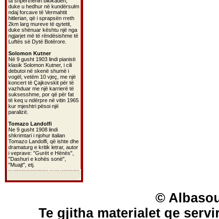
ta shpërthenin bllokadën,
duke u hedhur në kundërsulm
ndaj forcave të Vermahtit
hitlerian, që i sprapsën rreth
2km larg mureve të qytetit,
duke shënuar kështu një nga
ngjarjet më të rëndësishme të
Luftës së Dytë Botërore.
Solomon Kutner
Në 9 gusht 1903 lindi pianisti
klasik Solomon Kutner, i cili
debutoi në skenë shumë i
vogël, vetëm 10 vjeç, me një
koncert të Çajkovskit për të
vazhduar me një karrierë të
suksesshme, por që për fat
të keq u ndërpre në vitin 1965
kur mjeshtri pësoi një
paralizë.
Tomazo Landolfi
Ne 9 gusht 1908 lindi
shkrimtari i njohur italian
Tomazo Landolfi, që ishte dhe
dramaturg e kritik letrar, autor
i veprave: "Gurët e Hënës",
"Dashuri e kohës sonë",
"Muajt", etj.
© Albasou
Te gjitha materialet qe servi