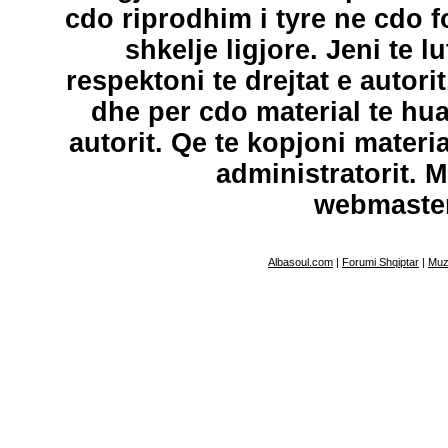
cdo riprodhim i tyre ne cdo 
shkelje ligjore. Jeni te l
respektoni te drejtat e autori
dhe per cdo material te hu
autorit. Qe te kopjoni materi
administratorit. 
webmaste
Albasoul.com
|
Forumi Shqiptar
|
Muz