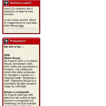
Vizitoret e castit?
Kemi 121 vizitor(e) dhe 0
anetar(e) ne faqe ne kete
moment.
Ju jeni vizitor anonim. Mund
te rregjistroheni ne cast falas
duke klikuar
ketu
Perkujtimore
Nje dite si kjo ...
2008
Marko Boçari
Në 9 gusht 1823 u vra Marko
Boçari, komandant suliot,
hero i luftës për pavarësinë ë
Greqisë, i cili u dallua për
trimëri dhe aftësi ushtarake
në mbrojtjen e Janinës e u
mbiquajt madje "Shqiponja e
Sulit". Gjithashtu Boçari la si
trashëgimi një fjalor greqisht-
shqip me 1464 fjalë.
Beteja e Leningradit
Në 9 gusht 1944 pas 900
ditësh në një rrethim të egër,
banorët e Leningradit (sot
Pjetërburg) në Rusi mundën