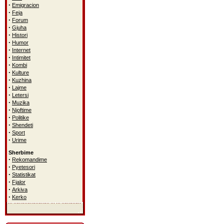
·
Emigracion
·
Feja
·
Forum
·
Gjuha
·
Histori
·
Humor
·
Internet
·
Intimitet
·
Kombi
·
Kulture
·
Kuzhina
·
Lajme
·
Letersi
·
Muzika
·
Njoftime
·
Politike
·
Shendeti
·
Sport
·
Urime
Sherbime
·
Rekomandime
·
Pyetesori
·
Statistikat
·
Fjalor
·
Arkiva
·
Kerko