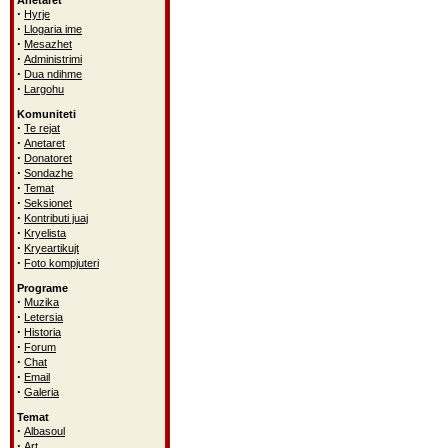
Anetaret
·
Hyrje
·
Llogaria ime
·
Mesazhet
·
Administrimi
·
Dua ndihme
·
Largohu
Komuniteti
·
Te rejat
·
Anetaret
·
Donatoret
·
Sondazhe
·
Temat
·
Seksionet
·
Kontributi juaj
·
Kryelista
·
Kryeartikujt
·
Foto kompjuteri
Programe
·
Muzika
·
Letersia
·
Historia
·
Forum
·
Chat
·
Email
·
Galeria
Temat
·
Albasoul
·
Art