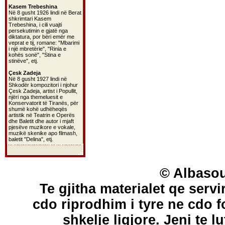
Kasem Trebeshina
Në 8 gusht 1926 lindi në Berat
shkrimtari Kasem
Trebeshina, i cili vuajti
persekutimin e gjatë nga
diktatura, por bëri emër me
veprat e tij, romane: "Mbarimi
i një mbretërie", "Rinia e
kohës sonë", "Stina e
stinëve", etj.
Çesk Zadeja
Në 8 gusht 1927 lindi në
Shkodër kompozitori i njohur
Çesk Zadeja, artist i Popullit,
njëri nga themeluesit e
Konservatorit të Tiranës, për
shumë kohë udhëheqës
artistik në Teatrin e Operës
dhe Baletit dhe autor i mjaft
pjesëve muzikore e vokale,
muzikë skenike apo filmash,
baletit "Delina", etj.
© Albasou
Te gjitha materialet qe servi
cdo riprodhim i tyre ne cdo 
shkelje ligjore. Jeni te l