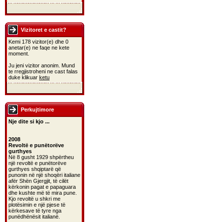
Vizitoret e castit?
Kemi 178 vizitor(e) dhe 0
anetar(e) ne faqe ne kete
moment.
Ju jeni vizitor anonim. Mund
te rregjistroheni ne cast falas
duke klikuar
ketu
Perkujtimore
Nje dite si kjo ...
2008
Revoltë e punëtorëve
gurthyes
Në 8 gusht 1929 shpërtheu
një revoltë e punëtorëve
gurthyes shqiptarë që
punonin në një shoqëri italiane
afër Shën Gjergjit, të cilët
kërkonin pagat e papaguara
dhe kushte më të mira pune.
Kjo revoltë u shkri me
plotësimin e një pjese të
kërkesave të tyre nga
punëdhënësit italianë.