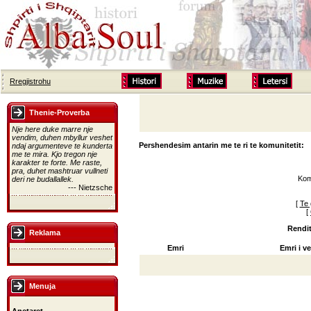
Rregjistrohu
Thenie-Proverba
Nje here duke marre nje
vendim, duhen mbyllur veshet
Pershendesim antarin me te ri te komunitetit:
ndaj argumenteve te kunderta
me te mira. Kjo tregon nje
karakter te forte. Me raste,
pra, duhet mashtruar vullneti
Kom
deri ne budallallek.
--- Nietzsche
[
Te 
[
Rendit
Reklama
Emri
Emri i ve
Menuja