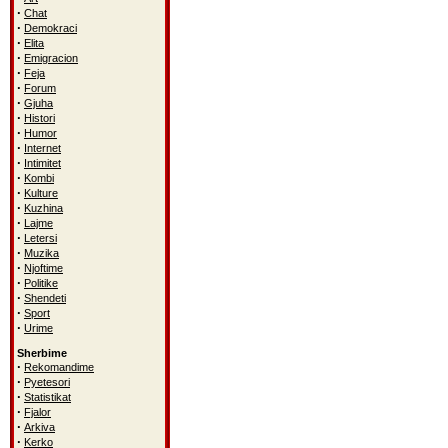
·
Chat
·
Demokraci
·
Elita
·
Emigracion
·
Feja
·
Forum
·
Gjuha
·
Histori
·
Humor
·
Internet
·
Intimitet
·
Kombi
·
Kulture
·
Kuzhina
·
Lajme
·
Letersi
·
Muzika
·
Njoftime
·
Politike
·
Shendeti
·
Sport
·
Urime
Sherbime
·
Rekomandime
·
Pyetesori
·
Statistikat
·
Fjalor
·
Arkiva
·
Kerko