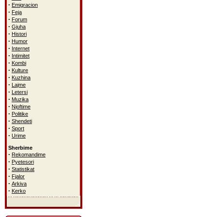
·
Emigracion
·
Feja
·
Forum
·
Gjuha
·
Histori
·
Humor
·
Internet
·
Intimitet
·
Kombi
·
Kulture
·
Kuzhina
·
Lajme
·
Letersi
·
Muzika
·
Njoftime
·
Politike
·
Shendeti
·
Sport
·
Urime
Sherbime
·
Rekomandime
·
Pyetesori
·
Statistikat
·
Fjalor
·
Arkiva
·
Kerko