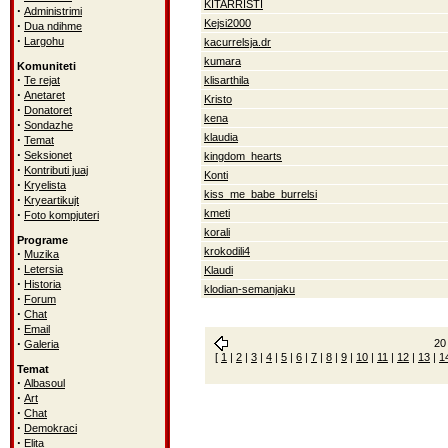
KITARRISTI
·
Administrimi
Kejsi2000
·
Dua ndihme
·
Largohu
kacurrelsja.dr
kumara
Komuniteti
·
Te rejat
klisarthila
·
Anetaret
Kristo
·
Donatoret
kena
·
Sondazhe
klaudia
·
Temat
·
Seksionet
kingdom_hearts
·
Kontributi juaj
Konti
·
Kryelista
kiss_me_babe_burrelsi
·
Kryeartikujt
·
kmeti
Foto kompjuteri
korali
Programe
krokodili4
·
Muzika
·
Letersia
Klaudi
·
Historia
klodian-semanjaku
·
Forum
·
Chat
·
Email
·
20 
Galeria
[
1
|
2
|
3
|
4
|
5
|
6
|
7
|
8
|
9
|
10
|
11
|
12
|
13
|
1
Temat
·
Albasoul
·
Art
·
Chat
·
Demokraci
·
Elita