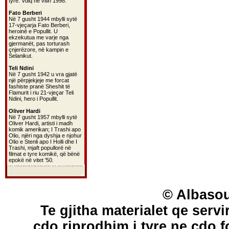
tyre. Vdiq në vitin 1998.
Fato Berberi
Në 7 gusht 1944 mbylli sytë
17-vjeçarja Fato Berberi,
heroinë e Popullit. U
ekzekutua me varje nga
gjermanët, pas torturash
çnjerëzore, në kampin e
Selanikut.
Teli Ndini
Në 7 gusht 1942 u vra gjatë
një përpjekjeje me forcat
fashiste pranë Sheshit të
Flamurit i riu 21-vjeçar Teli
Ndini, hero i Popullit.
Oliver Hardi
Në 7 gusht 1957 mbylli sytë
Oliver Hardi, artisti i madh
komik amerikan; I Trashi apo
Olio, njëri nga dyshja e njohur
Olio e Stenli apo I Holli dhe I
Trashi, mjaft popullorë në
filmat e tyre komikë, që bënë
epokë në vitet '50.
© Albasou
Te gjitha materialet qe servi
cdo riprodhim i tyre ne cdo 