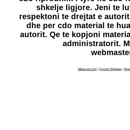
shkelje ligjore. Jeni te l
respektoni te drejtat e autori
dhe per cdo material te hu
autorit. Qe te kopjoni materi
administratorit. 
webmaste
Albasoul.com
|
Forumi Shqiptar
|
Muz