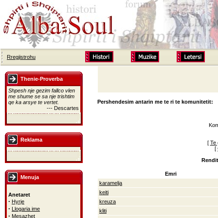
Rregjistrohu
Thenie-Proverba
Shpesh nje gezim fallco vlen
me shume se sa nje trishtim
Pershendesim antarin me te ri te komunitetit:
qe ka arsye te vertet.
--- Descartes
Kom
Reklama
[
Te 
[
Rendit
Emri
Menuja
karamelja
keiti
Anetaret
·
Hyrje
kreuza
·
Llogaria ime
kliti
·
Mesazhet