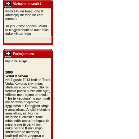
Vizitoret e castit?
Kemi 149 vizitor(e) dhe 0
anetar(e) ne faqe ne kete
moment.
Ju jeni vizitor anonim. Mund
te rregjistroheni ne cast falas
duke klikuar
ketu
Perkujtimore
Nje dite si kjo ...
2008
Vedat Kokona
Në 7 gusht 1913 lindi në Turqi
Vedat Kokona, shkrimtar,
studiues e përkthyes. Shkroi
vëllimin poetik "Drita dhe hijë",
vëllimin me tregime e novela
"Hije të këputura"; u mor mjaft
me hartimin e fajlorëve
dygjuhësh si Frëngjisht-shqip
e anasjelltas,, Anglisht-shqip e
anasjelltas, etj. Por në
historinë e letrësisë sonë
mbeti ndër emrat e shquar të
mjeshtrave të përkthimit,
duke bërë të flisnin shqip
shkrimtarë të mëdhenj
botërorë më kryeveprat e