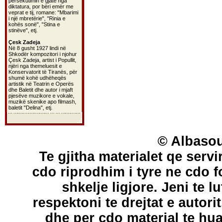
persekutimin e gjatë nga
diktatura, por bëri emër me
veprat e tij, romane: "Mbarimi
i një mbretërie", "Rinia e
kohës sonë", "Stina e
stinëve", etj.
Çesk Zadeja
Në 8 gusht 1927 lindi në
Shkodër kompozitori i njohur
Çesk Zadeja, artist i Popullit,
njëri nga themeluesit e
Konservatorit të Tiranës, për
shumë kohë udhëheqës
artistik në Teatrin e Operës
dhe Baletit dhe autor i mjaft
pjesëve muzikore e vokale,
muzikë skenike apo filmash,
baletit "Delina", etj.
© Albasou
Te gjitha materialet qe servi
cdo riprodhim i tyre ne cdo 
shkelje ligjore. Jeni te l
respektoni te drejtat e autori
dhe per cdo material te hu