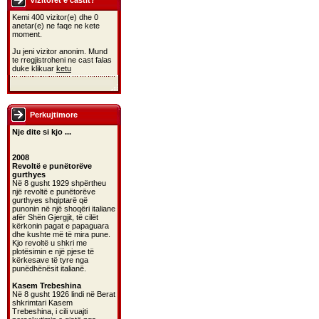
Vizitoret e castit?
Kemi 400 vizitor(e) dhe 0
anetar(e) ne faqe ne kete
moment.
Ju jeni vizitor anonim. Mund
te rregjistroheni ne cast falas
duke klikuar
ketu
Perkujtimore
Nje dite si kjo ...
2008
Revoltë e punëtorëve
gurthyes
Në 8 gusht 1929 shpërtheu
një revoltë e punëtorëve
gurthyes shqiptarë që
punonin në një shoqëri italiane
afër Shën Gjergjit, të cilët
kërkonin pagat e papaguara
dhe kushte më të mira pune.
Kjo revoltë u shkri me
plotësimin e një pjese të
kërkesave të tyre nga
punëdhënësit italianë.
Kasem Trebeshina
Në 8 gusht 1926 lindi në Berat
shkrimtari Kasem
Trebeshina, i cili vuajti