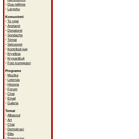
·
Dua ndihme
·
Largohu
Komuniteti
·
Te rejat
·
Anetaret
·
Donatoret
·
Sondazhe
·
Temat
·
Seksionet
·
Kontributi juaj
·
Kryelista
·
Kryeartikujt
·
Foto kompjuteri
Programe
·
Muzika
·
Letersia
·
Historia
·
Forum
·
Chat
·
Email
·
Galeria
Temat
·
Albasoul
·
Art
·
Chat
·
Demokraci
·
Elita
·
Emigracion