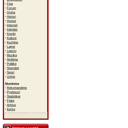
·
Feja
·
Forum
·
Gjuha
·
Histori
·
Humor
·
Internet
·
Intimitet
·
Kombi
·
Kulture
·
Kuzhina
·
Lajme
·
Letersi
·
Muzika
·
Njoftime
·
Politike
·
Shendeti
·
Sport
·
Urime
Sherbime
·
Rekomandime
·
Pyetesori
·
Statistikat
·
Fjalor
·
Arkiva
·
Kerko