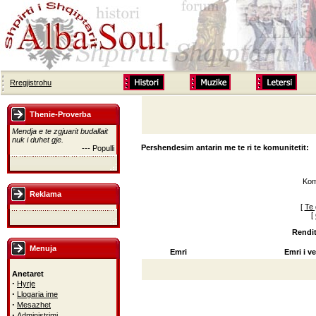
Rregjistrohu
Thenie-Proverba
Mendja e te zgjuarit budallait
nuk i duhet gje.
Pershendesim antarin me te ri te komunitetit:
--- Populli
Kom
Reklama
[
Te 
[
Rendit
Menuja
Emri
Emri i ve
Anetaret
·
Hyrje
·
Llogaria ime
·
Mesazhet
·
Administrimi